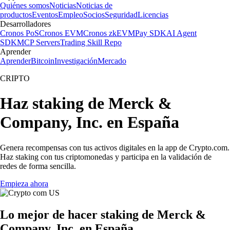
Quiénes somos
Noticias
Noticias de
productos
Eventos
Empleo
Socios
Seguridad
Licencias
Desarrolladores
Cronos PoS
Cronos EVM
Cronos zkEVM
Pay SDK
AI Agent
SDK
MCP Servers
Trading Skill Repo
Aprender
Aprender
Bitcoin
Investigación
Mercado
CRIPTO
Haz staking de Merck &
Company, Inc. en España
Genera recompensas con tus activos digitales en la app de Crypto.com.
Haz staking con tus criptomonedas y participa en la validación de
redes de forma sencilla.
Empieza ahora
Lo mejor de hacer staking de Merck &
Company, Inc. en España