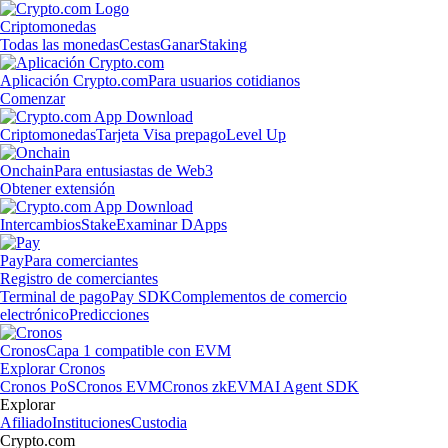
Criptomonedas
Todas las monedas
Cestas
Ganar
Staking
Aplicación Crypto.com
Para usuarios cotidianos
Comenzar
Criptomonedas
Tarjeta Visa prepago
Level Up
Onchain
Para entusiastas de Web3
Obtener extensión
Intercambios
Stake
Examinar DApps
Pay
Para comerciantes
Registro de comerciantes
Terminal de pago
Pay SDK
Complementos de comercio
electrónico
Predicciones
Cronos
Capa 1 compatible con EVM
Explorar Cronos
Cronos PoS
Cronos EVM
Cronos zkEVM
AI Agent SDK
Explorar
Afiliado
Instituciones
Custodia
Crypto.com