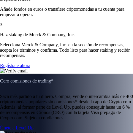
Añade fondos en euros o transfiere criptomonedas a tu cuenta para
empezar a operar.
3
Haz staking de Merck & Company, Inc.
Selecciona Merck & Company, Inc. en la sección de recompensas,
acepta los términos y confirma. Todo listo para hacer staking y recibir
recompensas.
Regístrate ahora
Cero comisiones de trading*
Saca más partido a tu dinero. Compra, vende o intercambia más de 400
criptomonedas populares sin comisiones* desde la app de Crypto.com.
Además, al formar parte de Level Up, puedes conseguir hasta un 6 %
de recompensas en Cronos (CRO) con la tarjeta Visa prepago de
Crypto.com. Sujeto a condiciones.
Únete a Level Up