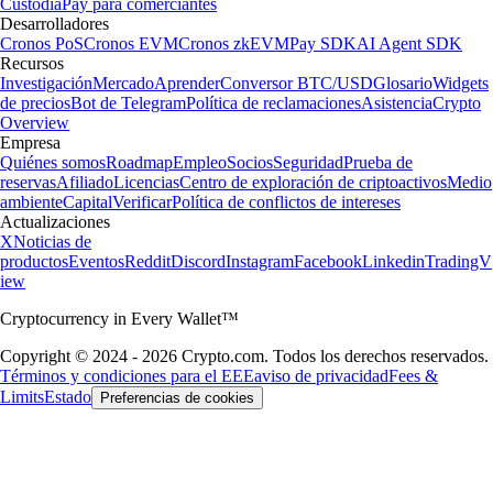
Custodia
Pay para comerciantes
Desarrolladores
Cronos PoS
Cronos EVM
Cronos zkEVM
Pay SDK
AI Agent SDK
Recursos
Investigación
Mercado
Aprender
Conversor BTC/USD
Glosario
Widgets
de precios
Bot de Telegram
Política de reclamaciones
Asistencia
Crypto
Overview
Empresa
Quiénes somos
Roadmap
Empleo
Socios
Seguridad
Prueba de
reservas
Afiliado
Licencias
Centro de exploración de criptoactivos
Medio
ambiente
Capital
Verificar
Política de conflictos de intereses
Actualizaciones
X
Noticias de
productos
Eventos
Reddit
Discord
Instagram
Facebook
Linkedin
TradingV
iew
Cryptocurrency in Every Wallet™
Copyright © 2024 - 2026 Crypto.com. Todos los derechos reservados.
Términos y condiciones para el EEE
aviso de privacidad
Fees &
Limits
Estado
Preferencias de cookies