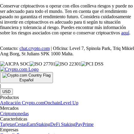
Conservar criptoactivos u operar con ellos conlleva riesgos y puede no
ser adecuado para todo el mundo. Ten en cuenta que el rendimiento
pasado no garantiza el rendimiento futuro. Considera cuidadosamente
si invertir en criptoactivos es adecuado para ti según tu situación
financiera y tolerancia al riesgo. Puedes encontrar más información
sobre los riesgos asociados con operar o conservar criptoactivos
aquí
.
Contacto:
chat.crypto.com
| Oficina: Level 7, Spinola Park, Triq Mikiel
Ang Borg, St Julians SPK 1000 Malta.
Español
|
USD
Productos
Aplicación Crypto.com
Onchain
Level Up
Mercados
Criptomonedas
Características
Tarjetas
Cestas
Earn
Staking
DeFi Staking
Pay
Prime
Empresas