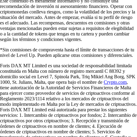
Este contenido es meramente informativo y no constituye una
recomendación de inversión ni asesoramiento financiero. Operar con
criptomonedas conlleva riesgos, como la volatilidad de los precios y la
situación del mercado. Antes de empezar, evalúa si tu perfil de riesgo
es el adecuado. Las recompensas, descuentos en comisiones y otras
ventajas mencionadas pueden estar sujetas a requisitos de elegibilidad
o a la cantidad de tokens que tengas en tu cartera y pueden cambiar
según los términos y condiciones vigentes.
*Sin comisiones de compraventa hasta el límite de transacciones de tu
nivel de Level Up. Pueden aplicarse otras comisiones y diferenciales.
Foris DAX MT Limited es una sociedad de responsabilidad limitada
constituida en Malta con número de registro mercantil C 88392 y
domicilio social en Level 7, Spinola Park, Triq Mikiel Ang Borg, SPK
1000, St. Julians, Malta, que opera bajo el nombre de
Crypto.com
,
tiene autorización de la Autoridad de Servicios Financieros de Malta
para ejercer como proveedor de servicios de criptoactivos conforme al
Reglamento 2023/1114 relativo a los mercados de criptoactivos del
modo implementado en Malta por la Ley de mercados de criptoactivos.
Foris DAX MT Limited está autorizada para prestar los siguientes
servicios: 1. Intercambio de criptoactivos por fondos; 2. Intercambio de
criptoactivos por otros criptoactivos; 3. Recepción y transmisión de
órdenes de criptoactivos en nombre de clientes; 4. Ejecución de
órdenes de criptoactivos en nombre de clientes; 5. Servicios de