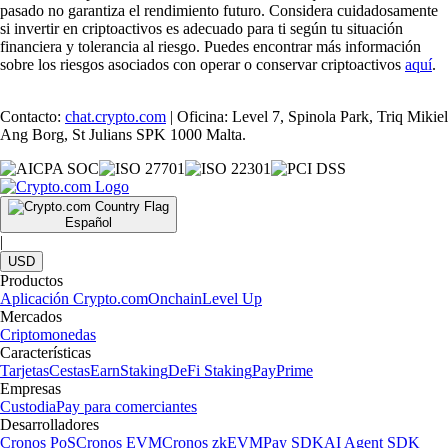
pasado no garantiza el rendimiento futuro. Considera cuidadosamente
si invertir en criptoactivos es adecuado para ti según tu situación
financiera y tolerancia al riesgo. Puedes encontrar más información
sobre los riesgos asociados con operar o conservar criptoactivos
aquí
.
Contacto:
chat.crypto.com
| Oficina: Level 7, Spinola Park, Triq Mikiel
Ang Borg, St Julians SPK 1000 Malta.
Español
|
USD
Productos
Aplicación Crypto.com
Onchain
Level Up
Mercados
Criptomonedas
Características
Tarjetas
Cestas
Earn
Staking
DeFi Staking
Pay
Prime
Empresas
Custodia
Pay para comerciantes
Desarrolladores
Cronos PoS
Cronos EVM
Cronos zkEVM
Pay SDK
AI Agent SDK