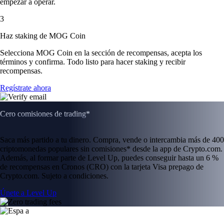
empezar a operar.
3
Haz staking de MOG Coin
Selecciona MOG Coin en la sección de recompensas, acepta los
términos y confirma. Todo listo para hacer staking y recibir
recompensas.
Regístrate ahora
Cero comisiones de trading*
Saca más partido a tu dinero. Compra, vende o intercambia más de 400
criptomonedas populares sin comisiones* desde la app de Crypto.com.
Además, al formar parte de Level Up, puedes conseguir hasta un 6 %
de recompensas en Cronos (CRO) con la tarjeta Visa prepago de
Crypto.com. Sujeto a condiciones.
Únete a Level Up