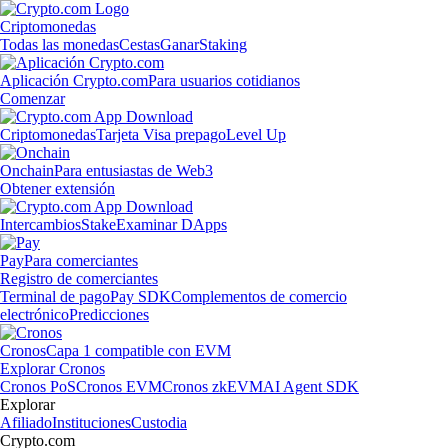
Criptomonedas
Todas las monedas
Cestas
Ganar
Staking
Aplicación Crypto.com
Para usuarios cotidianos
Comenzar
Criptomonedas
Tarjeta Visa prepago
Level Up
Onchain
Para entusiastas de Web3
Obtener extensión
Intercambios
Stake
Examinar DApps
Pay
Para comerciantes
Registro de comerciantes
Terminal de pago
Pay SDK
Complementos de comercio
electrónico
Predicciones
Cronos
Capa 1 compatible con EVM
Explorar Cronos
Cronos PoS
Cronos EVM
Cronos zkEVM
AI Agent SDK
Explorar
Afiliado
Instituciones
Custodia
Crypto.com