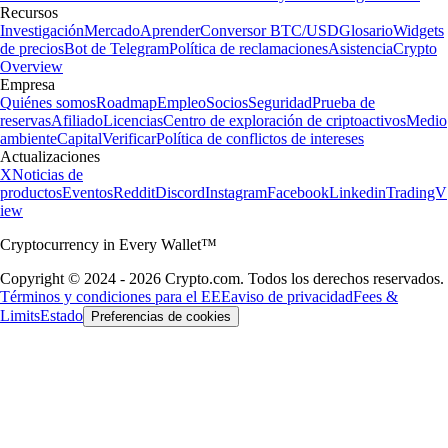
Recursos
Investigación
Mercado
Aprender
Conversor BTC/USD
Glosario
Widgets
de precios
Bot de Telegram
Política de reclamaciones
Asistencia
Crypto
Overview
Empresa
Quiénes somos
Roadmap
Empleo
Socios
Seguridad
Prueba de
reservas
Afiliado
Licencias
Centro de exploración de criptoactivos
Medio
ambiente
Capital
Verificar
Política de conflictos de intereses
Actualizaciones
X
Noticias de
productos
Eventos
Reddit
Discord
Instagram
Facebook
Linkedin
TradingV
iew
Cryptocurrency in Every Wallet™
Copyright © 2024 - 2026 Crypto.com. Todos los derechos reservados.
Términos y condiciones para el EEE
aviso de privacidad
Fees &
Limits
Estado
Preferencias de cookies