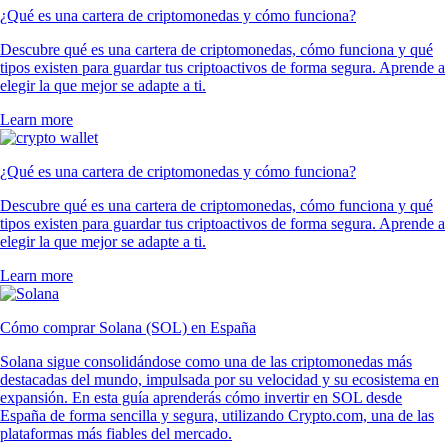
¿Qué es una cartera de criptomonedas y cómo funciona?
Descubre qué es una cartera de criptomonedas, cómo funciona y qué
tipos existen para guardar tus criptoactivos de forma segura. Aprende a
elegir la que mejor se adapte a ti.
Learn more
¿Qué es una cartera de criptomonedas y cómo funciona?
Descubre qué es una cartera de criptomonedas, cómo funciona y qué
tipos existen para guardar tus criptoactivos de forma segura. Aprende a
elegir la que mejor se adapte a ti.
Learn more
Cómo comprar Solana (SOL) en España
Solana sigue consolidándose como una de las criptomonedas más
destacadas del mundo, impulsada por su velocidad y su ecosistema en
expansión. En esta guía aprenderás cómo invertir en SOL desde
España de forma sencilla y segura, utilizando Crypto.com, una de las
plataformas más fiables del mercado.