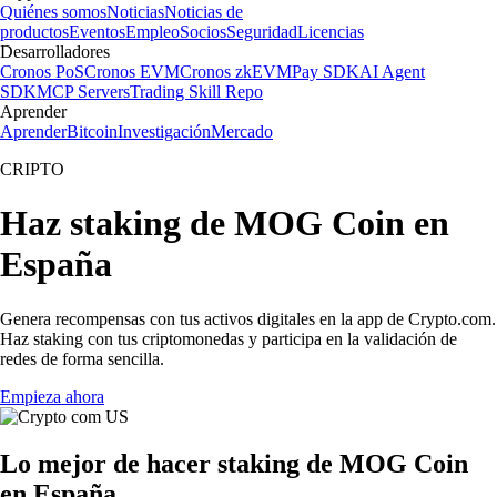
Quiénes somos
Noticias
Noticias de
productos
Eventos
Empleo
Socios
Seguridad
Licencias
Desarrolladores
Cronos PoS
Cronos EVM
Cronos zkEVM
Pay SDK
AI Agent
SDK
MCP Servers
Trading Skill Repo
Aprender
Aprender
Bitcoin
Investigación
Mercado
CRIPTO
Haz staking de MOG Coin en
España
Genera recompensas con tus activos digitales en la app de Crypto.com.
Haz staking con tus criptomonedas y participa en la validación de
redes de forma sencilla.
Empieza ahora
Lo mejor de hacer staking de MOG Coin
en España