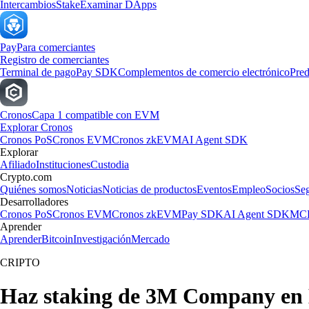
Intercambios
Stake
Examinar DApps
Pay
Para comerciantes
Registro de comerciantes
Terminal de pago
Pay SDK
Complementos de comercio electrónico
Pred
Cronos
Capa 1 compatible con EVM
Explorar Cronos
Cronos PoS
Cronos EVM
Cronos zkEVM
AI Agent SDK
Explorar
Afiliado
Instituciones
Custodia
Crypto.com
Quiénes somos
Noticias
Noticias de productos
Eventos
Empleo
Socios
Se
Desarrolladores
Cronos PoS
Cronos EVM
Cronos zkEVM
Pay SDK
AI Agent SDK
MCP
Aprender
Aprender
Bitcoin
Investigación
Mercado
CRIPTO
Haz staking de 3M Company en