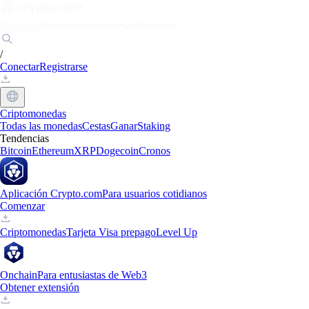
Mercados
Particulares
Empresas
Descubrir
/
Conectar
Registrarse
Criptomonedas
Todas las monedas
Cestas
Ganar
Staking
Tendencias
Bitcoin
Ethereum
XRP
Dogecoin
Cronos
Aplicación Crypto.com
Para usuarios cotidianos
Comenzar
Criptomonedas
Tarjeta Visa prepago
Level Up
Onchain
Para entusiastas de Web3
Obtener extensión