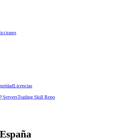
icciones
guridad
Licencias
 Servers
Trading Skill Repo
 España