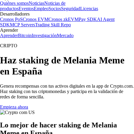
Quiénes somos
Noticias
Noticias de
productos
Eventos
Empleo
Socios
Seguridad
Licencias
Desarrolladores
Cronos PoS
Cronos EVM
Cronos zkEVM
Pay SDK
AI Agent
SDK
MCP Servers
Trading Skill Repo
Aprender
Aprender
Bitcoin
Investigación
Mercado
CRIPTO
Haz staking de Melania Meme
en España
Genera recompensas con tus activos digitales en la app de Crypto.com.
Haz staking con tus criptomonedas y participa en la validación de
redes de forma sencilla.
Empieza ahora
Lo mejor de hacer staking de Melania
Meme en España