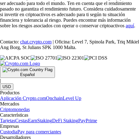
ser adecuado para todo el mundo. Ten en cuenta que el rendimiento
pasado no garantiza el rendimiento futuro. Considera cuidadosamente
si invertir en criptoactivos es adecuado para ti según tu situación
financiera y tolerancia al riesgo. Puedes encontrar más información
sobre los riesgos asociados con operar o conservar criptoactivos
aquí
.
Contacto:
chat.crypto.com
| Oficina: Level 7, Spinola Park, Triq Mikiel
Ang Borg, St Julians SPK 1000 Malta.
Español
|
USD
Productos
Aplicación Crypto.com
Onchain
Level Up
Mercados
Criptomonedas
Características
Tarjetas
Cestas
Earn
Staking
DeFi Staking
Pay
Prime
Empresas
Custodia
Pay para comerciantes
Desarrolladores