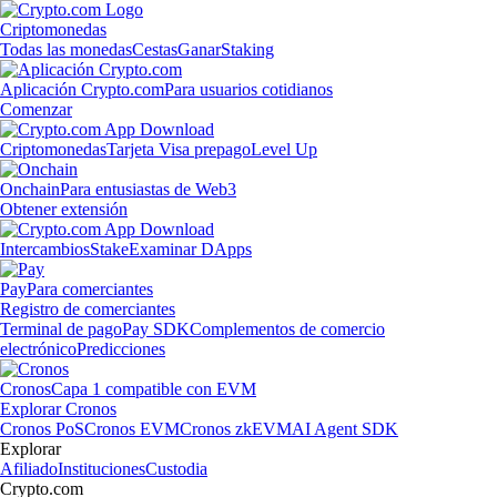
Criptomonedas
Todas las monedas
Cestas
Ganar
Staking
Aplicación Crypto.com
Para usuarios cotidianos
Comenzar
Criptomonedas
Tarjeta Visa prepago
Level Up
Onchain
Para entusiastas de Web3
Obtener extensión
Intercambios
Stake
Examinar DApps
Pay
Para comerciantes
Registro de comerciantes
Terminal de pago
Pay SDK
Complementos de comercio
electrónico
Predicciones
Cronos
Capa 1 compatible con EVM
Explorar Cronos
Cronos PoS
Cronos EVM
Cronos zkEVM
AI Agent SDK
Explorar
Afiliado
Instituciones
Custodia
Crypto.com