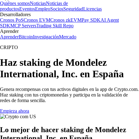
Quiénes somos
Noticias
Noticias de
productos
Eventos
Empleo
Socios
Seguridad
Licencias
Desarrolladores
Cronos PoS
Cronos EVM
Cronos zkEVM
Pay SDK
AI Agent
SDK
MCP Servers
Trading Skill Repo
Aprender
Aprender
Bitcoin
Investigación
Mercado
CRIPTO
Haz staking de Mondelez
International, Inc. en España
Genera recompensas con tus activos digitales en la app de Crypto.com.
Haz staking con tus criptomonedas y participa en la validación de
redes de forma sencilla.
Empieza ahora
Lo mejor de hacer staking de Mondelez
International, Inc. en España