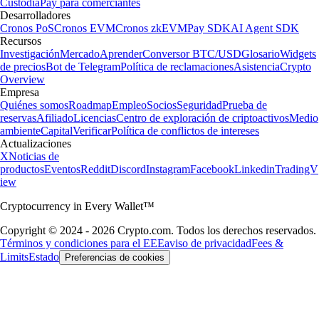
Custodia
Pay para comerciantes
Desarrolladores
Cronos PoS
Cronos EVM
Cronos zkEVM
Pay SDK
AI Agent SDK
Recursos
Investigación
Mercado
Aprender
Conversor BTC/USD
Glosario
Widgets
de precios
Bot de Telegram
Política de reclamaciones
Asistencia
Crypto
Overview
Empresa
Quiénes somos
Roadmap
Empleo
Socios
Seguridad
Prueba de
reservas
Afiliado
Licencias
Centro de exploración de criptoactivos
Medio
ambiente
Capital
Verificar
Política de conflictos de intereses
Actualizaciones
X
Noticias de
productos
Eventos
Reddit
Discord
Instagram
Facebook
Linkedin
TradingV
iew
Cryptocurrency in Every Wallet™
Copyright © 2024 - 2026 Crypto.com. Todos los derechos reservados.
Términos y condiciones para el EEE
aviso de privacidad
Fees &
Limits
Estado
Preferencias de cookies