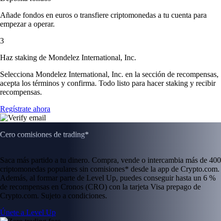
Añade fondos en euros o transfiere criptomonedas a tu cuenta para
empezar a operar.
3
Haz staking de Mondelez International, Inc.
Selecciona Mondelez International, Inc. en la sección de recompensas,
acepta los términos y confirma. Todo listo para hacer staking y recibir
recompensas.
Regístrate ahora
Cero comisiones de trading*
Saca más partido a tu dinero. Compra, vende o intercambia más de 400
criptomonedas populares sin comisiones* desde la app de Crypto.com.
Además, al formar parte de Level Up, puedes conseguir hasta un 6 %
de recompensas en Cronos (CRO) con la tarjeta Visa prepago de
Crypto.com. Sujeto a condiciones.
Únete a Level Up