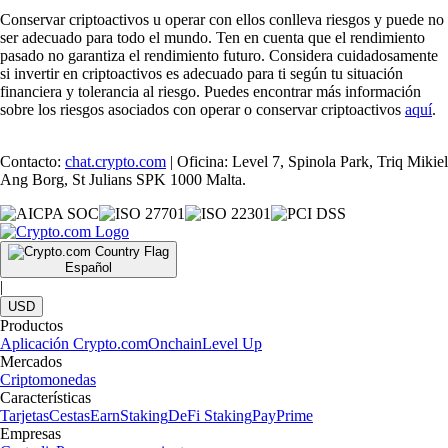
Conservar criptoactivos u operar con ellos conlleva riesgos y puede no
ser adecuado para todo el mundo. Ten en cuenta que el rendimiento
pasado no garantiza el rendimiento futuro. Considera cuidadosamente
si invertir en criptoactivos es adecuado para ti según tu situación
financiera y tolerancia al riesgo. Puedes encontrar más información
sobre los riesgos asociados con operar o conservar criptoactivos
aquí
.
Contacto:
chat.crypto.com
| Oficina: Level 7, Spinola Park, Triq Mikiel
Ang Borg, St Julians SPK 1000 Malta.
Español
|
USD
Productos
Aplicación Crypto.com
Onchain
Level Up
Mercados
Criptomonedas
Características
Tarjetas
Cestas
Earn
Staking
DeFi Staking
Pay
Prime
Empresas