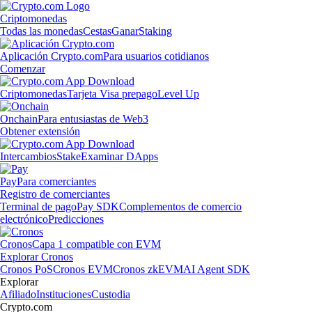
Criptomonedas
Todas las monedas
Cestas
Ganar
Staking
Aplicación Crypto.com
Para usuarios cotidianos
Comenzar
Criptomonedas
Tarjeta Visa prepago
Level Up
Onchain
Para entusiastas de Web3
Obtener extensión
Intercambios
Stake
Examinar DApps
Pay
Para comerciantes
Registro de comerciantes
Terminal de pago
Pay SDK
Complementos de comercio
electrónico
Predicciones
Cronos
Capa 1 compatible con EVM
Explorar Cronos
Cronos PoS
Cronos EVM
Cronos zkEVM
AI Agent SDK
Explorar
Afiliado
Instituciones
Custodia
Crypto.com