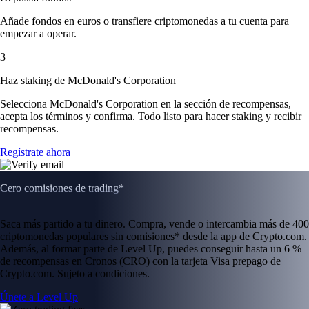
Añade fondos en euros o transfiere criptomonedas a tu cuenta para
empezar a operar.
3
Haz staking de McDonald's Corporation
Selecciona McDonald's Corporation en la sección de recompensas,
acepta los términos y confirma. Todo listo para hacer staking y recibir
recompensas.
Regístrate ahora
Cero comisiones de trading*
Saca más partido a tu dinero. Compra, vende o intercambia más de 400
criptomonedas populares sin comisiones* desde la app de Crypto.com.
Además, al formar parte de Level Up, puedes conseguir hasta un 6 %
de recompensas en Cronos (CRO) con la tarjeta Visa prepago de
Crypto.com. Sujeto a condiciones.
Únete a Level Up