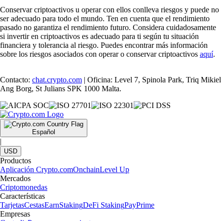
Conservar criptoactivos u operar con ellos conlleva riesgos y puede no
ser adecuado para todo el mundo. Ten en cuenta que el rendimiento
pasado no garantiza el rendimiento futuro. Considera cuidadosamente
si invertir en criptoactivos es adecuado para ti según tu situación
financiera y tolerancia al riesgo. Puedes encontrar más información
sobre los riesgos asociados con operar o conservar criptoactivos
aquí
.
Contacto:
chat.crypto.com
| Oficina: Level 7, Spinola Park, Triq Mikiel
Ang Borg, St Julians SPK 1000 Malta.
Español
|
USD
Productos
Aplicación Crypto.com
Onchain
Level Up
Mercados
Criptomonedas
Características
Tarjetas
Cestas
Earn
Staking
DeFi Staking
Pay
Prime
Empresas