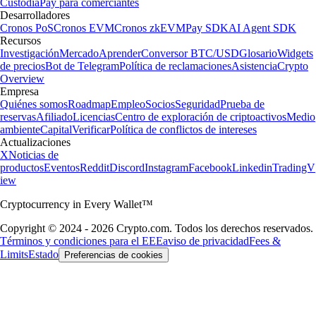
Custodia
Pay para comerciantes
Desarrolladores
Cronos PoS
Cronos EVM
Cronos zkEVM
Pay SDK
AI Agent SDK
Recursos
Investigación
Mercado
Aprender
Conversor BTC/USD
Glosario
Widgets
de precios
Bot de Telegram
Política de reclamaciones
Asistencia
Crypto
Overview
Empresa
Quiénes somos
Roadmap
Empleo
Socios
Seguridad
Prueba de
reservas
Afiliado
Licencias
Centro de exploración de criptoactivos
Medio
ambiente
Capital
Verificar
Política de conflictos de intereses
Actualizaciones
X
Noticias de
productos
Eventos
Reddit
Discord
Instagram
Facebook
Linkedin
TradingV
iew
Cryptocurrency in Every Wallet™
Copyright © 2024 - 2026 Crypto.com. Todos los derechos reservados.
Términos y condiciones para el EEE
aviso de privacidad
Fees &
Limits
Estado
Preferencias de cookies