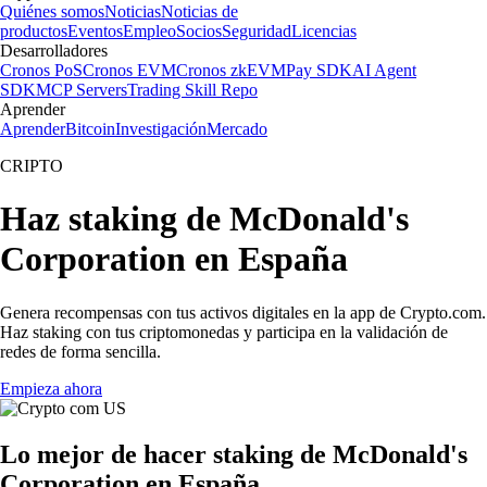
Quiénes somos
Noticias
Noticias de
productos
Eventos
Empleo
Socios
Seguridad
Licencias
Desarrolladores
Cronos PoS
Cronos EVM
Cronos zkEVM
Pay SDK
AI Agent
SDK
MCP Servers
Trading Skill Repo
Aprender
Aprender
Bitcoin
Investigación
Mercado
CRIPTO
Haz staking de McDonald's
Corporation en España
Genera recompensas con tus activos digitales en la app de Crypto.com.
Haz staking con tus criptomonedas y participa en la validación de
redes de forma sencilla.
Empieza ahora
Lo mejor de hacer staking de McDonald's
Corporation en España