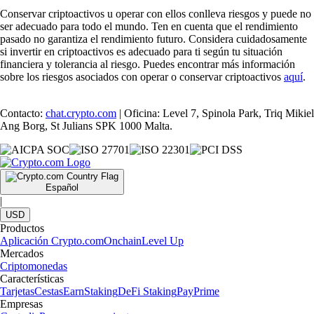
Conservar criptoactivos u operar con ellos conlleva riesgos y puede no
ser adecuado para todo el mundo. Ten en cuenta que el rendimiento
pasado no garantiza el rendimiento futuro. Considera cuidadosamente
si invertir en criptoactivos es adecuado para ti según tu situación
financiera y tolerancia al riesgo. Puedes encontrar más información
sobre los riesgos asociados con operar o conservar criptoactivos
aquí
.
Contacto:
chat.crypto.com
| Oficina: Level 7, Spinola Park, Triq Mikiel
Ang Borg, St Julians SPK 1000 Malta.
Español
|
USD
Productos
Aplicación Crypto.com
Onchain
Level Up
Mercados
Criptomonedas
Características
Tarjetas
Cestas
Earn
Staking
DeFi Staking
Pay
Prime
Empresas