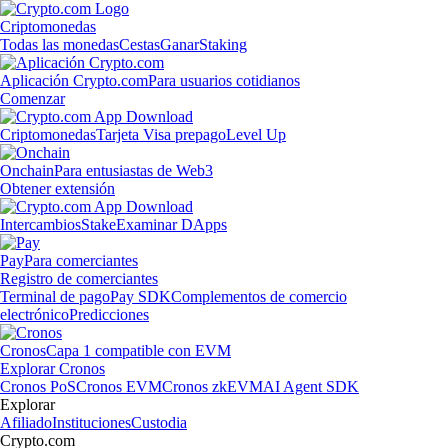
Criptomonedas
Todas las monedas
Cestas
Ganar
Staking
Aplicación Crypto.com
Para usuarios cotidianos
Comenzar
Criptomonedas
Tarjeta Visa prepago
Level Up
Onchain
Para entusiastas de Web3
Obtener extensión
Intercambios
Stake
Examinar DApps
Pay
Para comerciantes
Registro de comerciantes
Terminal de pago
Pay SDK
Complementos de comercio
electrónico
Predicciones
Cronos
Capa 1 compatible con EVM
Explorar Cronos
Cronos PoS
Cronos EVM
Cronos zkEVM
AI Agent SDK
Explorar
Afiliado
Instituciones
Custodia
Crypto.com