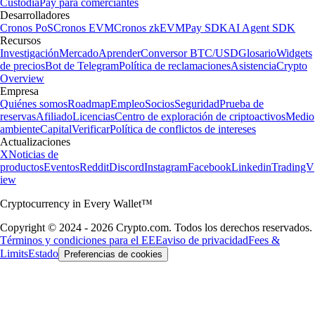
Custodia
Pay para comerciantes
Desarrolladores
Cronos PoS
Cronos EVM
Cronos zkEVM
Pay SDK
AI Agent SDK
Recursos
Investigación
Mercado
Aprender
Conversor BTC/USD
Glosario
Widgets
de precios
Bot de Telegram
Política de reclamaciones
Asistencia
Crypto
Overview
Empresa
Quiénes somos
Roadmap
Empleo
Socios
Seguridad
Prueba de
reservas
Afiliado
Licencias
Centro de exploración de criptoactivos
Medio
ambiente
Capital
Verificar
Política de conflictos de intereses
Actualizaciones
X
Noticias de
productos
Eventos
Reddit
Discord
Instagram
Facebook
Linkedin
TradingV
iew
Cryptocurrency in Every Wallet™
Copyright © 2024 - 2026 Crypto.com. Todos los derechos reservados.
Términos y condiciones para el EEE
aviso de privacidad
Fees &
Limits
Estado
Preferencias de cookies