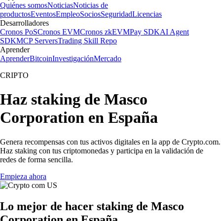
Quiénes somos
Noticias
Noticias de
productos
Eventos
Empleo
Socios
Seguridad
Licencias
Desarrolladores
Cronos PoS
Cronos EVM
Cronos zkEVM
Pay SDK
AI Agent
SDK
MCP Servers
Trading Skill Repo
Aprender
Aprender
Bitcoin
Investigación
Mercado
CRIPTO
Haz staking de Masco
Corporation en España
Genera recompensas con tus activos digitales en la app de Crypto.com.
Haz staking con tus criptomonedas y participa en la validación de
redes de forma sencilla.
Empieza ahora
Lo mejor de hacer staking de Masco
Corporation en España