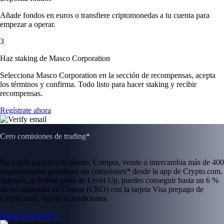
Añade fondos en euros o transfiere criptomonedas a tu cuenta para
empezar a operar.
3
Haz staking de Masco Corporation
Selecciona Masco Corporation en la sección de recompensas, acepta
los términos y confirma. Todo listo para hacer staking y recibir
recompensas.
Regístrate ahora
Cero comisiones de trading*
Saca más partido a tu dinero. Compra, vende o intercambia más de 400
criptomonedas populares sin comisiones* desde la app de Crypto.com.
Además, al formar parte de Level Up, puedes conseguir hasta un 6 %
de recompensas en Cronos (CRO) con la tarjeta Visa prepago de
Crypto.com. Sujeto a condiciones.
Únete a Level Up