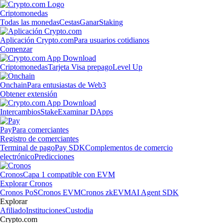
Criptomonedas
Todas las monedas
Cestas
Ganar
Staking
Aplicación Crypto.com
Para usuarios cotidianos
Comenzar
Criptomonedas
Tarjeta Visa prepago
Level Up
Onchain
Para entusiastas de Web3
Obtener extensión
Intercambios
Stake
Examinar DApps
Pay
Para comerciantes
Registro de comerciantes
Terminal de pago
Pay SDK
Complementos de comercio
electrónico
Predicciones
Cronos
Capa 1 compatible con EVM
Explorar Cronos
Cronos PoS
Cronos EVM
Cronos zkEVM
AI Agent SDK
Explorar
Afiliado
Instituciones
Custodia
Crypto.com