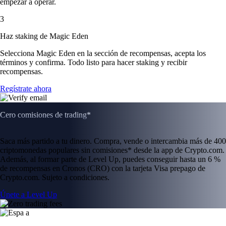
empezar a operar.
3
Haz staking de Magic Eden
Selecciona Magic Eden en la sección de recompensas, acepta los
términos y confirma. Todo listo para hacer staking y recibir
recompensas.
Regístrate ahora
Cero comisiones de trading*
Saca más partido a tu dinero. Compra, vende o intercambia más de 400
criptomonedas populares sin comisiones* desde la app de Crypto.com.
Además, al formar parte de Level Up, puedes conseguir hasta un 6 %
de recompensas en Cronos (CRO) con la tarjeta Visa prepago de
Crypto.com. Sujeto a condiciones.
Únete a Level Up