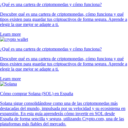
¿Qué es una cartera de criptomonedas y cómo funciona?
Descubre qué es una cartera de criptomonedas, cómo funciona y qué
tipos existen para guardar tus criptoactivos de forma segura. Aprende a
elegir la que mejor se adapte a ti.
Learn more
¿Qué es una cartera de criptomonedas y cómo funciona?
Descubre qué es una cartera de criptomonedas, cómo funciona y qué
tipos existen para guardar tus criptoactivos de forma segura. Aprende a
elegir la que mejor se adapte a ti.
Learn more
Cómo comprar Solana (SOL) en España
Solana sigue consolidándose como una de las criptomonedas más
destacadas del mundo, impulsada por su velocidad y su ecosistema en
expansión. En esta guía aprenderás cómo invertir en SOL desde
España de forma sencilla y segura, utilizando Crypto.com, una de las
plataformas más fiables del mercado.