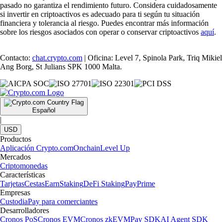
pasado no garantiza el rendimiento futuro. Considera cuidadosamente
si invertir en criptoactivos es adecuado para ti según tu situación
financiera y tolerancia al riesgo. Puedes encontrar más información
sobre los riesgos asociados con operar o conservar criptoactivos
aquí
.
Contacto:
chat.crypto.com
| Oficina: Level 7, Spinola Park, Triq Mikiel
Ang Borg, St Julians SPK 1000 Malta.
Español
|
USD
Productos
Aplicación Crypto.com
Onchain
Level Up
Mercados
Criptomonedas
Características
Tarjetas
Cestas
Earn
Staking
DeFi Staking
Pay
Prime
Empresas
Custodia
Pay para comerciantes
Desarrolladores
Cronos PoS
Cronos EVM
Cronos zkEVM
Pay SDK
AI Agent SDK