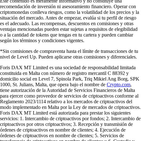
Este contenido es meramente informativo y no constituye una
recomendación de inversión ni asesoramiento financiero. Operar con
criptomonedas conlleva riesgos, como la volatilidad de los precios y la
situación del mercado. Antes de empezar, evalúa si tu perfil de riesgo
es el adecuado. Las recompensas, descuentos en comisiones y otras
ventajas mencionadas pueden estar sujetas a requisitos de elegibilidad
o a la cantidad de tokens que tengas en tu cartera y pueden cambiar
según los términos y condiciones vigentes.
*Sin comisiones de compraventa hasta el límite de transacciones de tu
nivel de Level Up. Pueden aplicarse otras comisiones y diferenciales.
Foris DAX MT Limited es una sociedad de responsabilidad limitada
constituida en Malta con número de registro mercantil C 88392 y
domicilio social en Level 7, Spinola Park, Triq Mikiel Ang Borg, SPK
1000, St. Julians, Malta, que opera bajo el nombre de
Crypto.com
,
tiene autorización de la Autoridad de Servicios Financieros de Malta
para ejercer como proveedor de servicios de criptoactivos conforme al
Reglamento 2023/1114 relativo a los mercados de criptoactivos del
modo implementado en Malta por la Ley de mercados de criptoactivos.
Foris DAX MT Limited está autorizada para prestar los siguientes
servicios: 1. Intercambio de criptoactivos por fondos; 2. Intercambio de
criptoactivos por otros criptoactivos; 3. Recepción y transmisión de
órdenes de criptoactivos en nombre de clientes; 4. Ejecución de
órdenes de criptoactivos en nombre de clientes; 5. Servicios de