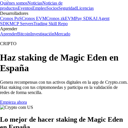
Quiénes somos
Noticias
Noticias de
productos
Eventos
Empleo
Socios
Seguridad
Licencias
Desarrolladores
Cronos PoS
Cronos EVM
Cronos zkEVM
Pay SDK
AI Agent
SDK
MCP Servers
Trading Skill Repo
Aprender
Aprender
Bitcoin
Investigación
Mercado
CRIPTO
Haz staking de Magic Eden en
España
Genera recompensas con tus activos digitales en la app de Crypto.com.
Haz staking con tus criptomonedas y participa en la validación de
redes de forma sencilla.
Empieza ahora
Lo mejor de hacer staking de Magic Eden
en España