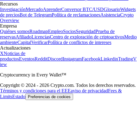
Recursos
Investigación
Mercado
Aprender
Conversor BTC/USD
Glosario
Widgets
de precios
Bot de Telegram
Política de reclamaciones
Asistencia
Crypto
Overview
Empresa
Quiénes somos
Roadmap
Empleo
Socios
Seguridad
Prueba de
reservas
Afiliado
Licencias
Centro de exploración de criptoactivos
Medio
ambiente
Capital
Verificar
Política de conflictos de intereses
Actualizaciones
X
Noticias de
productos
Eventos
Reddit
Discord
Instagram
Facebook
Linkedin
TradingV
iew
Cryptocurrency in Every Wallet™
Copyright © 2024 - 2026 Crypto.com. Todos los derechos reservados.
Términos y condiciones para el EEE
aviso de privacidad
Fees &
Limits
Estado
Preferencias de cookies