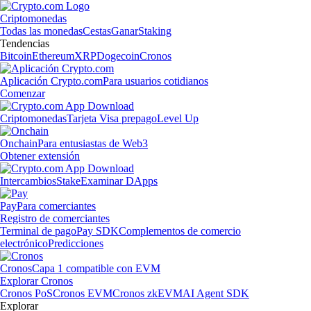
Criptomonedas
Todas las monedas
Cestas
Ganar
Staking
Tendencias
Bitcoin
Ethereum
XRP
Dogecoin
Cronos
Aplicación Crypto.com
Para usuarios cotidianos
Comenzar
Criptomonedas
Tarjeta Visa prepago
Level Up
Onchain
Para entusiastas de Web3
Obtener extensión
Intercambios
Stake
Examinar DApps
Pay
Para comerciantes
Registro de comerciantes
Terminal de pago
Pay SDK
Complementos de comercio
electrónico
Predicciones
Cronos
Capa 1 compatible con EVM
Explorar Cronos
Cronos PoS
Cronos EVM
Cronos zkEVM
AI Agent SDK
Explorar