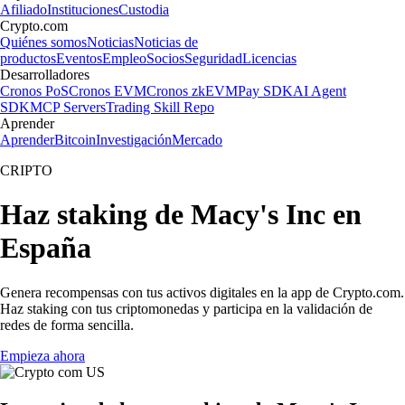
Afiliado
Instituciones
Custodia
Crypto.com
Quiénes somos
Noticias
Noticias de
productos
Eventos
Empleo
Socios
Seguridad
Licencias
Desarrolladores
Cronos PoS
Cronos EVM
Cronos zkEVM
Pay SDK
AI Agent
SDK
MCP Servers
Trading Skill Repo
Aprender
Aprender
Bitcoin
Investigación
Mercado
CRIPTO
Haz staking de Macy's Inc en
España
Genera recompensas con tus activos digitales en la app de Crypto.com.
Haz staking con tus criptomonedas y participa en la validación de
redes de forma sencilla.
Empieza ahora