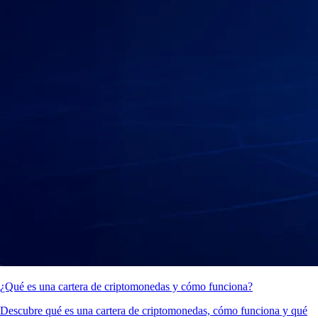
¿Qué es una cartera de criptomonedas y cómo funciona?
Descubre qué es una cartera de criptomonedas, cómo funciona y qué