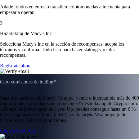
Añade fondos en euros o transfiere criptomonedas a tu cuenta para
empezar a operar.
3
Haz staking de Macy's Inc
Selecciona Macy's Inc en la sección de recompensas, acepta los
términos y confirma. Todo listo para hacer staking y recibir
recompensas.
Regístrate ahora
Cero comisiones de trading*
Saca más partido a tu dinero. Compra, vende o intercambia más de 400
criptomonedas populares sin comisiones* desde la app de Crypto.com.
Además, al formar parte de Level Up, puedes conseguir hasta un 6 %
de recompensas en Cronos (CRO) con la tarjeta Visa prepago de
Crypto.com. Sujeto a condiciones.
Únete a Level Up