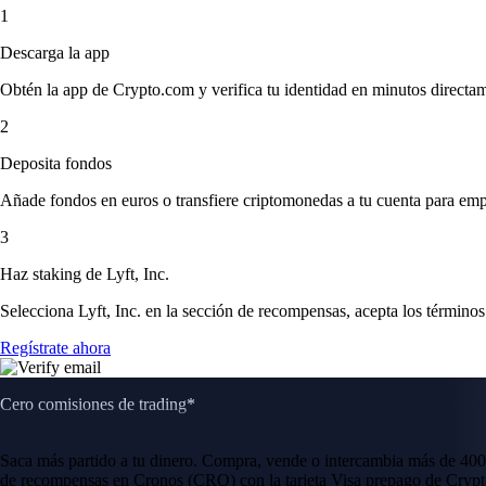
1
Descarga la app
Obtén la app de Crypto.com y verifica tu identidad en minutos directa
2
Deposita fondos
Añade fondos en euros o transfiere criptomonedas a tu cuenta para emp
3
Haz staking de Lyft, Inc.
Selecciona Lyft, Inc. en la sección de recompensas, acepta los términos
Regístrate ahora
Cero comisiones de trading*
Saca más partido a tu dinero. Compra, vende o intercambia más de 400
de recompensas en Cronos (CRO) con la tarjeta Visa prepago de Crypt