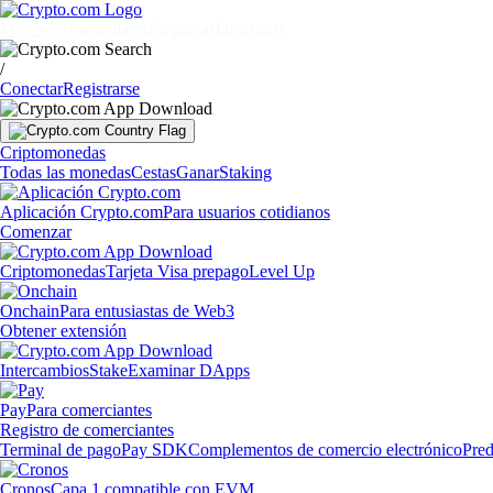
Mercados
Particulares
Empresas
Descubrir
/
Conectar
Registrarse
Criptomonedas
Todas las monedas
Cestas
Ganar
Staking
Aplicación Crypto.com
Para usuarios cotidianos
Comenzar
Criptomonedas
Tarjeta Visa prepago
Level Up
Onchain
Para entusiastas de Web3
Obtener extensión
Intercambios
Stake
Examinar DApps
Pay
Para comerciantes
Registro de comerciantes
Terminal de pago
Pay SDK
Complementos de comercio electrónico
Pred
Cronos
Capa 1 compatible con EVM