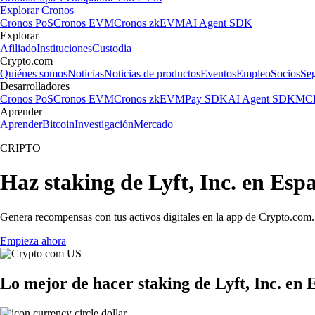
Explorar Cronos
Cronos PoS
Cronos EVM
Cronos zkEVM
AI Agent SDK
Explorar
Afiliado
Instituciones
Custodia
Crypto.com
Quiénes somos
Noticias
Noticias de productos
Eventos
Empleo
Socios
Se
Desarrolladores
Cronos PoS
Cronos EVM
Cronos zkEVM
Pay SDK
AI Agent SDK
MCP
Aprender
Aprender
Bitcoin
Investigación
Mercado
CRIPTO
Haz staking de Lyft, Inc. en Esp
Genera recompensas con tus activos digitales en la app de Crypto.com. 
Empieza ahora
Lo mejor de hacer staking de Lyft, Inc. en