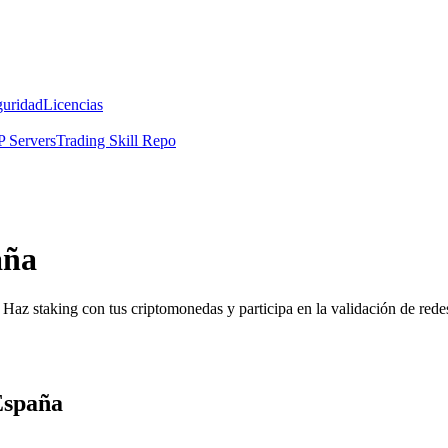
guridad
Licencias
 Servers
Trading Skill Repo
aña
Haz staking con tus criptomonedas y participa en la validación de redes
 España