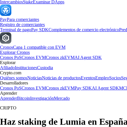
Intercambios
Stake
Examinar DApps
Pay
Para comerciantes
Registro de comerciantes
Terminal de pago
Pay SDK
Complementos de comercio electrónico
Pred
Cronos
Capa 1 compatible con EVM
Explorar Cronos
Cronos PoS
Cronos EVM
Cronos zkEVM
AI Agent SDK
Explorar
Afiliado
Instituciones
Custodia
Crypto.com
Quiénes somos
Noticias
Noticias de productos
Eventos
Empleo
Socios
Se
Desarrolladores
Cronos PoS
Cronos EVM
Cronos zkEVM
Pay SDK
AI Agent SDK
MCP
Aprender
Aprender
Bitcoin
Investigación
Mercado
CRIPTO
Haz staking de Lumia en Españ