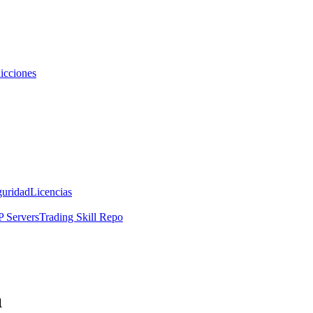
icciones
guridad
Licencias
 Servers
Trading Skill Repo
a