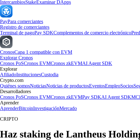
Intercambios
Stake
Examinar DApps
Pay
Para comerciantes
Registro de comerciantes
Terminal de pago
Pay SDK
Complementos de comercio electrónico
Pred
Cronos
Capa 1 compatible con EVM
Explorar Cronos
Cronos PoS
Cronos EVM
Cronos zkEVM
AI Agent SDK
Explorar
Afiliado
Instituciones
Custodia
Crypto.com
Quiénes somos
Noticias
Noticias de productos
Eventos
Empleo
Socios
Se
Desarrolladores
Cronos PoS
Cronos EVM
Cronos zkEVM
Pay SDK
AI Agent SDK
MCP
Aprender
Aprender
Bitcoin
Investigación
Mercado
CRIPTO
Haz staking de Lantheus Holding