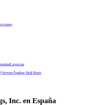
icciones
guridad
Licencias
 Servers
Trading Skill Repo
s, Inc. en España