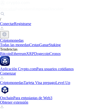
Mercados
Particulares
Empresas
Descubrir
/
Conectar
Registrarse
Criptomonedas
Todas las monedas
Cestas
Ganar
Staking
Tendencias
Bitcoin
Ethereum
XRP
Dogecoin
Cronos
Aplicación Crypto.com
Para usuarios cotidianos
Comenzar
Criptomonedas
Tarjeta Visa prepago
Level Up
Onchain
Para entusiastas de Web3
Obtener extensión