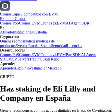
Cronos
Capa 1 compatible con EVM
Explorar Cronos
Cronos PoS
Cronos EVM
Cronos zkEVM
AI Agent SDK
Explorar
Afiliado
Instituciones
Custodia
Crypto.com
Quiénes somos
Noticias
Noticias de
productos
Eventos
Empleo
Socios
Seguridad
Licencias
Desarrolladores
Cronos PoS
Cronos EVM
Cronos zkEVM
Pay SDK
AI Agent
SDK
MCP Servers
Trading Skill Repo
Aprender
Aprender
Bitcoin
Investigación
Mercado
CRIPTO
Haz staking de Eli Lilly and
Company en España
Genera recompensas con tus activos digitales en la app de Crypto.com.