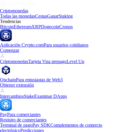
Criptomonedas
Todas las monedas
Cestas
Ganar
Staking
Tendencias
Bitcoin
Ethereum
XRP
Dogecoin
Cronos
Aplicación Crypto.com
Para usuarios cotidianos
Comenzar
Criptomonedas
Tarjeta Visa prepago
Level Up
Onchain
Para entusiastas de Web3
Obtener extensión
Intercambios
Stake
Examinar DApps
Pay
Para comerciantes
Registro de comerciantes
Terminal de pago
Pay SDK
Complementos de comercio
electrónico
Predicciones