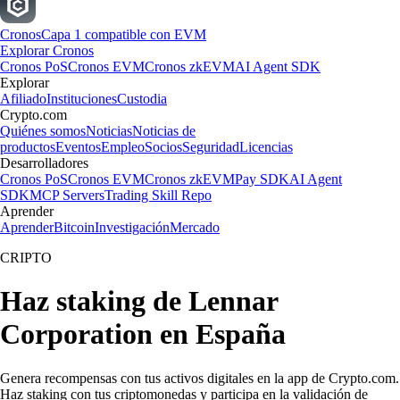
Cronos
Capa 1 compatible con EVM
Explorar Cronos
Cronos PoS
Cronos EVM
Cronos zkEVM
AI Agent SDK
Explorar
Afiliado
Instituciones
Custodia
Crypto.com
Quiénes somos
Noticias
Noticias de
productos
Eventos
Empleo
Socios
Seguridad
Licencias
Desarrolladores
Cronos PoS
Cronos EVM
Cronos zkEVM
Pay SDK
AI Agent
SDK
MCP Servers
Trading Skill Repo
Aprender
Aprender
Bitcoin
Investigación
Mercado
CRIPTO
Haz staking de Lennar
Corporation en España
Genera recompensas con tus activos digitales en la app de Crypto.com.
Haz staking con tus criptomonedas y participa en la validación de