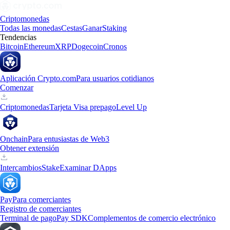
Criptomonedas
Todas las monedas
Cestas
Ganar
Staking
Tendencias
Bitcoin
Ethereum
XRP
Dogecoin
Cronos
Aplicación Crypto.com
Para usuarios cotidianos
Comenzar
Criptomonedas
Tarjeta Visa prepago
Level Up
Onchain
Para entusiastas de Web3
Obtener extensión
Intercambios
Stake
Examinar DApps
Pay
Para comerciantes
Registro de comerciantes
Terminal de pago
Pay SDK
Complementos de comercio electrónico