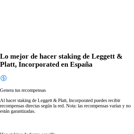
Lo mejor de hacer staking de Leggett &
Platt, Incorporated en España
Genera tus recompensas
Al hacer staking de Leggett & Platt, Incorporated puedes recibir
recompensas directas según la red. Nota: las recompensas varían y no
están garantizadas.