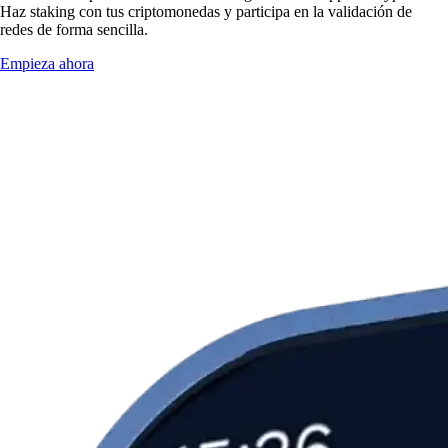
Haz staking con tus criptomonedas y participa en la validación de
redes de forma sencilla.
Empieza ahora