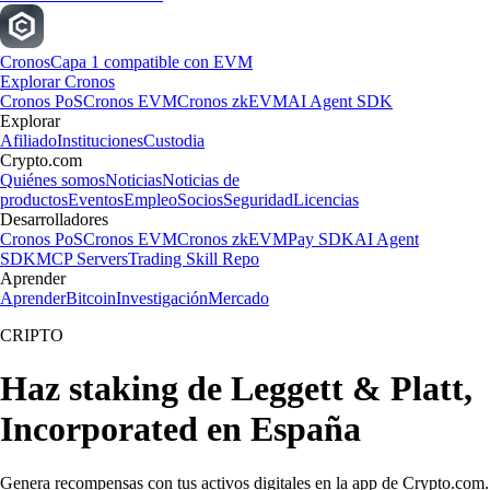
Cronos
Capa 1 compatible con EVM
Explorar Cronos
Cronos PoS
Cronos EVM
Cronos zkEVM
AI Agent SDK
Explorar
Afiliado
Instituciones
Custodia
Crypto.com
Quiénes somos
Noticias
Noticias de
productos
Eventos
Empleo
Socios
Seguridad
Licencias
Desarrolladores
Cronos PoS
Cronos EVM
Cronos zkEVM
Pay SDK
AI Agent
SDK
MCP Servers
Trading Skill Repo
Aprender
Aprender
Bitcoin
Investigación
Mercado
CRIPTO
Haz staking de Leggett & Platt,
Incorporated en España
Genera recompensas con tus activos digitales en la app de Crypto.com.