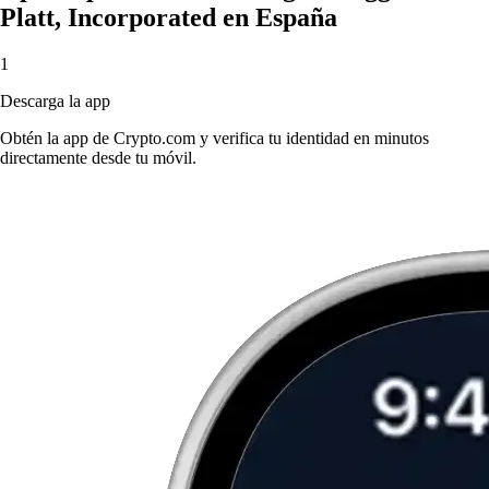
Platt, Incorporated en España
1
Descarga la app
Obtén la app de Crypto.com y verifica tu identidad en minutos
directamente desde tu móvil.