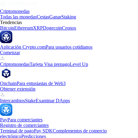
Criptomonedas
Todas las monedas
Cestas
Ganar
Staking
Tendencias
Bitcoin
Ethereum
XRP
Dogecoin
Cronos
Aplicación Crypto.com
Para usuarios cotidianos
Comenzar
Criptomonedas
Tarjeta Visa prepago
Level Up
Onchain
Para entusiastas de Web3
Obtener extensión
Intercambios
Stake
Examinar DApps
Pay
Para comerciantes
Registro de comerciantes
Terminal de pago
Pay SDK
Complementos de comercio
electrónico
Predicciones