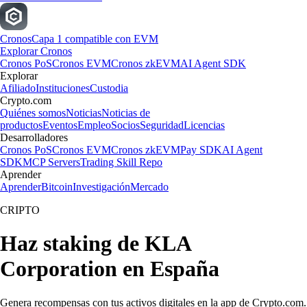
Cronos
Capa 1 compatible con EVM
Explorar Cronos
Cronos PoS
Cronos EVM
Cronos zkEVM
AI Agent SDK
Explorar
Afiliado
Instituciones
Custodia
Crypto.com
Quiénes somos
Noticias
Noticias de
productos
Eventos
Empleo
Socios
Seguridad
Licencias
Desarrolladores
Cronos PoS
Cronos EVM
Cronos zkEVM
Pay SDK
AI Agent
SDK
MCP Servers
Trading Skill Repo
Aprender
Aprender
Bitcoin
Investigación
Mercado
CRIPTO
Haz staking de KLA
Corporation en España
Genera recompensas con tus activos digitales en la app de Crypto.com.