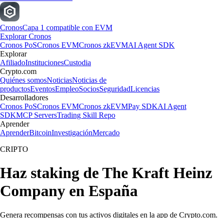
Cronos
Capa 1 compatible con EVM
Explorar Cronos
Cronos PoS
Cronos EVM
Cronos zkEVM
AI Agent SDK
Explorar
Afiliado
Instituciones
Custodia
Crypto.com
Quiénes somos
Noticias
Noticias de
productos
Eventos
Empleo
Socios
Seguridad
Licencias
Desarrolladores
Cronos PoS
Cronos EVM
Cronos zkEVM
Pay SDK
AI Agent
SDK
MCP Servers
Trading Skill Repo
Aprender
Aprender
Bitcoin
Investigación
Mercado
CRIPTO
Haz staking de The Kraft Heinz
Company en España
Genera recompensas con tus activos digitales en la app de Crypto.com.