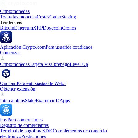
Criptomonedas
Todas las monedas
Cestas
Ganar
Staking
Tendencias
Bitcoin
Ethereum
XRP
Dogecoin
Cronos
Aplicación Crypto.com
Para usuarios cotidianos
Comenzar
Criptomonedas
Tarjeta Visa prepago
Level Up
Onchain
Para entusiastas de Web3
Obtener extensión
Intercambios
Stake
Examinar DApps
Pay
Para comerciantes
Registro de comerciantes
Terminal de pago
Pay SDK
Complementos de comercio
electrónico
Predicciones