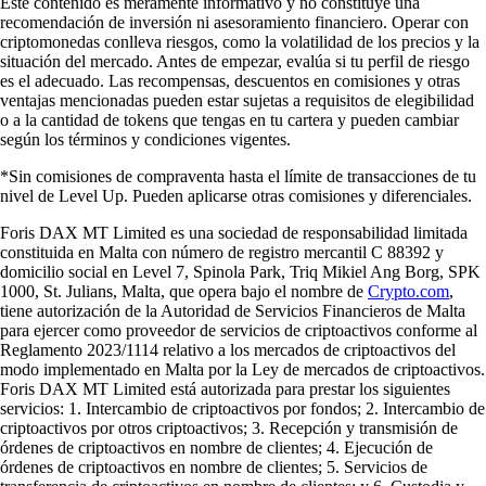
Este contenido es meramente informativo y no constituye una
recomendación de inversión ni asesoramiento financiero. Operar con
criptomonedas conlleva riesgos, como la volatilidad de los precios y la
situación del mercado. Antes de empezar, evalúa si tu perfil de riesgo
es el adecuado. Las recompensas, descuentos en comisiones y otras
ventajas mencionadas pueden estar sujetas a requisitos de elegibilidad
o a la cantidad de tokens que tengas en tu cartera y pueden cambiar
según los términos y condiciones vigentes.
*Sin comisiones de compraventa hasta el límite de transacciones de tu
nivel de Level Up. Pueden aplicarse otras comisiones y diferenciales.
Foris DAX MT Limited es una sociedad de responsabilidad limitada
constituida en Malta con número de registro mercantil C 88392 y
domicilio social en Level 7, Spinola Park, Triq Mikiel Ang Borg, SPK
1000, St. Julians, Malta, que opera bajo el nombre de
Crypto.com
,
tiene autorización de la Autoridad de Servicios Financieros de Malta
para ejercer como proveedor de servicios de criptoactivos conforme al
Reglamento 2023/1114 relativo a los mercados de criptoactivos del
modo implementado en Malta por la Ley de mercados de criptoactivos.
Foris DAX MT Limited está autorizada para prestar los siguientes
servicios: 1. Intercambio de criptoactivos por fondos; 2. Intercambio de
criptoactivos por otros criptoactivos; 3. Recepción y transmisión de
órdenes de criptoactivos en nombre de clientes; 4. Ejecución de
órdenes de criptoactivos en nombre de clientes; 5. Servicios de