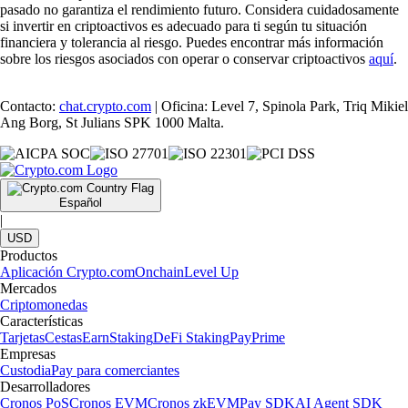
pasado no garantiza el rendimiento futuro. Considera cuidadosamente
si invertir en criptoactivos es adecuado para ti según tu situación
financiera y tolerancia al riesgo. Puedes encontrar más información
sobre los riesgos asociados con operar o conservar criptoactivos
aquí
.
Contacto:
chat.crypto.com
| Oficina: Level 7, Spinola Park, Triq Mikiel
Ang Borg, St Julians SPK 1000 Malta.
Español
|
USD
Productos
Aplicación Crypto.com
Onchain
Level Up
Mercados
Criptomonedas
Características
Tarjetas
Cestas
Earn
Staking
DeFi Staking
Pay
Prime
Empresas
Custodia
Pay para comerciantes
Desarrolladores
Cronos PoS
Cronos EVM
Cronos zkEVM
Pay SDK
AI Agent SDK