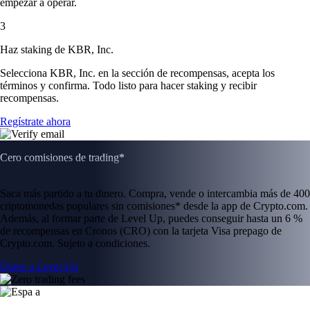
empezar a operar.
3
Haz staking de KBR, Inc.
Selecciona KBR, Inc. en la sección de recompensas, acepta los
términos y confirma. Todo listo para hacer staking y recibir
recompensas.
Regístrate ahora
Cero comisiones de trading*
Saca más partido a tu dinero. Compra, vende o intercambia más de 400
criptomonedas populares sin comisiones* desde la app de Crypto.com.
Además, al formar parte de Level Up, puedes conseguir hasta un 6 %
de recompensas en Cronos (CRO) con la tarjeta Visa prepago de
Crypto.com. Sujeto a condiciones.
Únete a Level Up