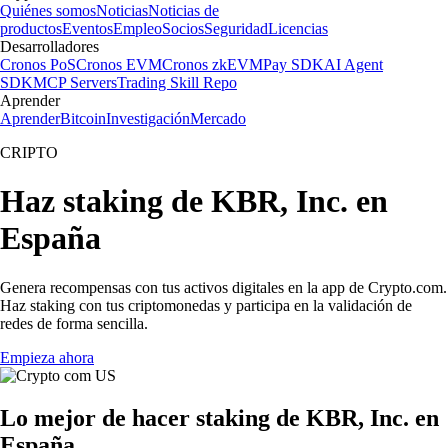
Quiénes somos
Noticias
Noticias de
productos
Eventos
Empleo
Socios
Seguridad
Licencias
Desarrolladores
Cronos PoS
Cronos EVM
Cronos zkEVM
Pay SDK
AI Agent
SDK
MCP Servers
Trading Skill Repo
Aprender
Aprender
Bitcoin
Investigación
Mercado
CRIPTO
Haz staking de KBR, Inc. en
España
Genera recompensas con tus activos digitales en la app de Crypto.com.
Haz staking con tus criptomonedas y participa en la validación de
redes de forma sencilla.
Empieza ahora
Lo mejor de hacer staking de KBR, Inc. en
España