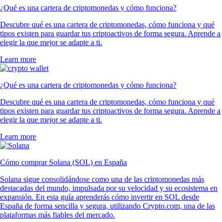
¿Qué es una cartera de criptomonedas y cómo funciona?
Descubre qué es una cartera de criptomonedas, cómo funciona y qué
tipos existen para guardar tus criptoactivos de forma segura. Aprende a
elegir la que mejor se adapte a ti.
Learn more
¿Qué es una cartera de criptomonedas y cómo funciona?
Descubre qué es una cartera de criptomonedas, cómo funciona y qué
tipos existen para guardar tus criptoactivos de forma segura. Aprende a
elegir la que mejor se adapte a ti.
Learn more
Cómo comprar Solana (SOL) en España
Solana sigue consolidándose como una de las criptomonedas más
destacadas del mundo, impulsada por su velocidad y su ecosistema en
expansión. En esta guía aprenderás cómo invertir en SOL desde
España de forma sencilla y segura, utilizando Crypto.com, una de las
plataformas más fiables del mercado.