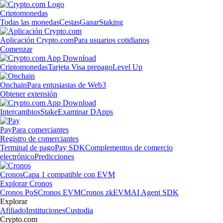
Criptomonedas
Todas las monedas
Cestas
Ganar
Staking
Aplicación Crypto.com
Para usuarios cotidianos
Comenzar
Criptomonedas
Tarjeta Visa prepago
Level Up
Onchain
Para entusiastas de Web3
Obtener extensión
Intercambios
Stake
Examinar DApps
Pay
Para comerciantes
Registro de comerciantes
Terminal de pago
Pay SDK
Complementos de comercio
electrónico
Predicciones
Cronos
Capa 1 compatible con EVM
Explorar Cronos
Cronos PoS
Cronos EVM
Cronos zkEVM
AI Agent SDK
Explorar
Afiliado
Instituciones
Custodia
Crypto.com