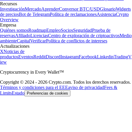
Recursos
Investigación
Mercado
Aprender
Conversor BTC/USD
Glosario
Widgets
de precios
Bot de Telegram
Política de reclamaciones
Asistencia
Crypto
Overview
Empresa
Quiénes somos
Roadmap
Empleo
Socios
Seguridad
Prueba de
reservas
Afiliado
Licencias
Centro de exploración de criptoactivos
Medio
ambiente
Capital
Verificar
Política de conflictos de intereses
Actualizaciones
X
Noticias de
productos
Eventos
Reddit
Discord
Instagram
Facebook
Linkedin
TradingV
iew
Cryptocurrency in Every Wallet™
Copyright © 2024 - 2026 Crypto.com. Todos los derechos reservados.
Términos y condiciones para el EEE
aviso de privacidad
Fees &
Limits
Estado
Preferencias de cookies