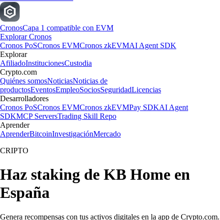
Cronos
Capa 1 compatible con EVM
Explorar Cronos
Cronos PoS
Cronos EVM
Cronos zkEVM
AI Agent SDK
Explorar
Afiliado
Instituciones
Custodia
Crypto.com
Quiénes somos
Noticias
Noticias de
productos
Eventos
Empleo
Socios
Seguridad
Licencias
Desarrolladores
Cronos PoS
Cronos EVM
Cronos zkEVM
Pay SDK
AI Agent
SDK
MCP Servers
Trading Skill Repo
Aprender
Aprender
Bitcoin
Investigación
Mercado
CRIPTO
Haz staking de KB Home en
España
Genera recompensas con tus activos digitales en la app de Crypto.com.