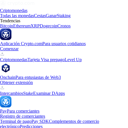
Criptomonedas
Todas las monedas
Cestas
Ganar
Staking
Tendencias
Bitcoin
Ethereum
XRP
Dogecoin
Cronos
Aplicación Crypto.com
Para usuarios cotidianos
Comenzar
Criptomonedas
Tarjeta Visa prepago
Level Up
Onchain
Para entusiastas de Web3
Obtener extensión
Intercambios
Stake
Examinar DApps
Pay
Para comerciantes
Registro de comerciantes
Terminal de pago
Pay SDK
Complementos de comercio
electrónico
Predicciones