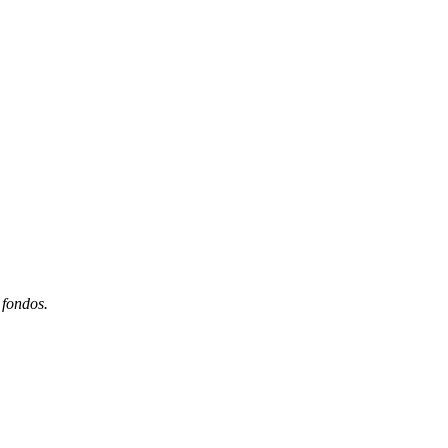
 fondos.