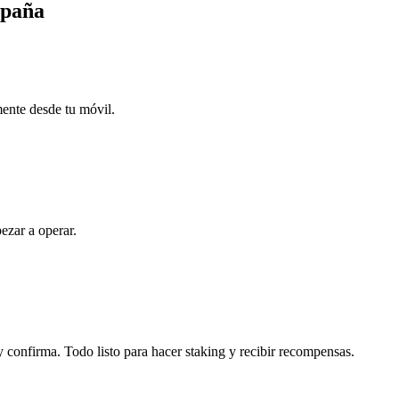
spaña
mente desde tu móvil.
ezar a operar.
confirma. Todo listo para hacer staking y recibir recompensas.