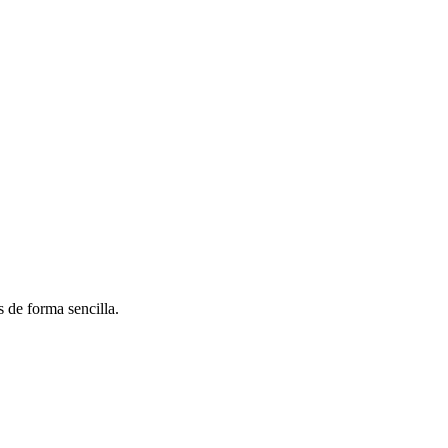
 de forma sencilla.