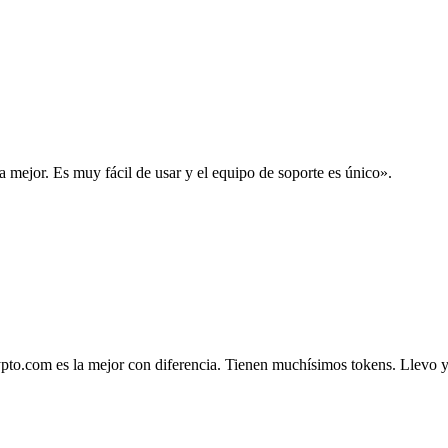
la mejor. Es muy fácil de usar y el equipo de soporte es único».
.com es la mejor con diferencia. Tienen muchísimos tokens. Llevo ya 4