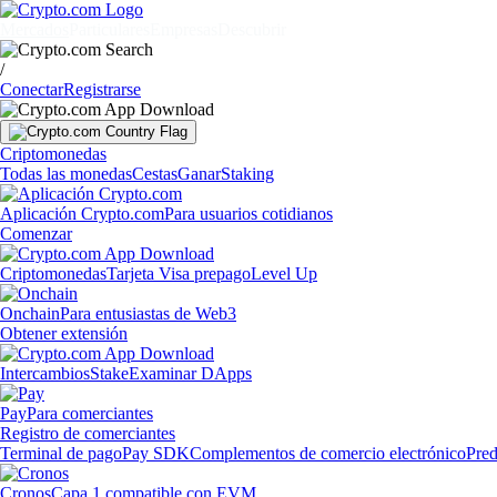
Mercados
Particulares
Empresas
Descubrir
/
Conectar
Registrarse
Criptomonedas
Todas las monedas
Cestas
Ganar
Staking
Aplicación Crypto.com
Para usuarios cotidianos
Comenzar
Criptomonedas
Tarjeta Visa prepago
Level Up
Onchain
Para entusiastas de Web3
Obtener extensión
Intercambios
Stake
Examinar DApps
Pay
Para comerciantes
Registro de comerciantes
Terminal de pago
Pay SDK
Complementos de comercio electrónico
Pred
Cronos
Capa 1 compatible con EVM