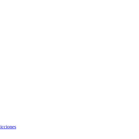
icciones