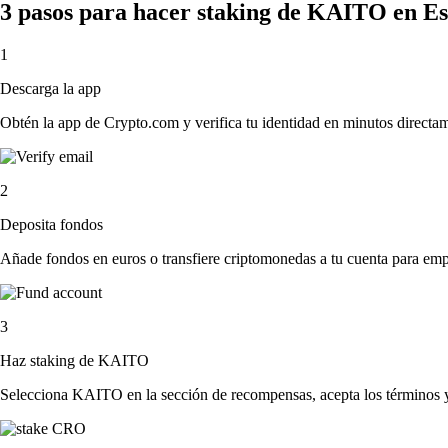
3 pasos para hacer staking de KAITO en E
1
Descarga la app
Obtén la app de Crypto.com y verifica tu identidad en minutos directa
2
Deposita fondos
Añade fondos en euros o transfiere criptomonedas a tu cuenta para emp
3
Haz staking de KAITO
Selecciona KAITO en la sección de recompensas, acepta los términos y 