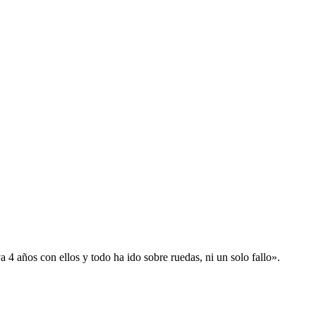
 años con ellos y todo ha ido sobre ruedas, ni un solo fallo».