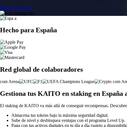
Únete a Level Up
Hecho para España
Red global de colaboradores
Gestiona tus KAITO en staking en España 
El staking de KAITO va más allá de conseguir recompensas. Descubre 
Almacena tus tokens bajo la máxima seguridad digital.
Sube de nivel y desbloquea ventajas con el programa Level Up.
Paga con tus activos digitales en tu día a día (sujeto a disponibili