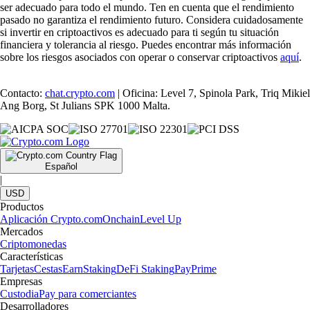
ser adecuado para todo el mundo. Ten en cuenta que el rendimiento
pasado no garantiza el rendimiento futuro. Considera cuidadosamente
si invertir en criptoactivos es adecuado para ti según tu situación
financiera y tolerancia al riesgo. Puedes encontrar más información
sobre los riesgos asociados con operar o conservar criptoactivos
aquí
.
Contacto:
chat.crypto.com
| Oficina: Level 7, Spinola Park, Triq Mikiel
Ang Borg, St Julians SPK 1000 Malta.
Español
|
USD
Productos
Aplicación Crypto.com
Onchain
Level Up
Mercados
Criptomonedas
Características
Tarjetas
Cestas
Earn
Staking
DeFi Staking
Pay
Prime
Empresas
Custodia
Pay para comerciantes
Desarrolladores