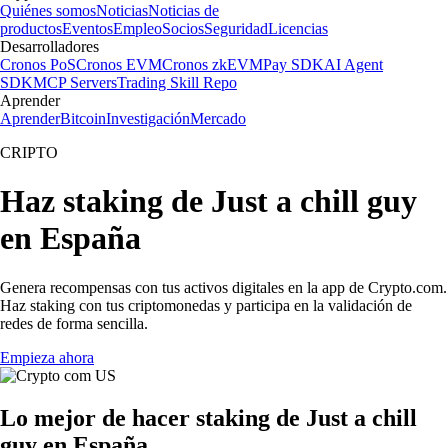
Quiénes somos
Noticias
Noticias de
productos
Eventos
Empleo
Socios
Seguridad
Licencias
Desarrolladores
Cronos PoS
Cronos EVM
Cronos zkEVM
Pay SDK
AI Agent
SDK
MCP Servers
Trading Skill Repo
Aprender
Aprender
Bitcoin
Investigación
Mercado
CRIPTO
Haz staking de Just a chill guy
en España
Genera recompensas con tus activos digitales en la app de Crypto.com.
Haz staking con tus criptomonedas y participa en la validación de
redes de forma sencilla.
Empieza ahora
Lo mejor de hacer staking de Just a chill
guy en España