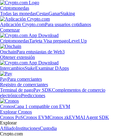
Criptomonedas
Todas las monedas
Cestas
Ganar
Staking
Aplicación Crypto.com
Para usuarios cotidianos
Comenzar
Criptomonedas
Tarjeta Visa prepago
Level Up
Onchain
Para entusiastas de Web3
Obtener extensión
Intercambios
Stake
Examinar DApps
Pay
Para comerciantes
Registro de comerciantes
Terminal de pago
Pay SDK
Complementos de comercio
electrónico
Predicciones
Cronos
Capa 1 compatible con EVM
Explorar Cronos
Cronos PoS
Cronos EVM
Cronos zkEVM
AI Agent SDK
Explorar
Afiliado
Instituciones
Custodia
Crypto.com