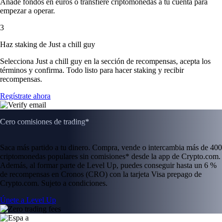
Añade fondos en euros o transfiere criptomonedas a tu cuenta para
empezar a operar.
3
Haz staking de Just a chill guy
Selecciona Just a chill guy en la sección de recompensas, acepta los
términos y confirma. Todo listo para hacer staking y recibir
recompensas.
Regístrate ahora
Cero comisiones de trading*
Saca más partido a tu dinero. Compra, vende o intercambia más de 400
criptomonedas populares sin comisiones* desde la app de Crypto.com.
Además, al formar parte de Level Up, puedes conseguir hasta un 6 %
de recompensas en Cronos (CRO) con la tarjeta Visa prepago de
Crypto.com. Sujeto a condiciones.
Únete a Level Up