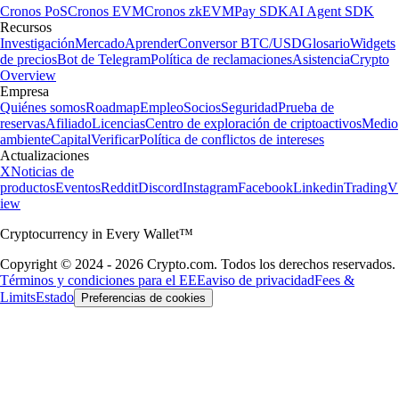
Cronos PoS
Cronos EVM
Cronos zkEVM
Pay SDK
AI Agent SDK
Recursos
Investigación
Mercado
Aprender
Conversor BTC/USD
Glosario
Widgets
de precios
Bot de Telegram
Política de reclamaciones
Asistencia
Crypto
Overview
Empresa
Quiénes somos
Roadmap
Empleo
Socios
Seguridad
Prueba de
reservas
Afiliado
Licencias
Centro de exploración de criptoactivos
Medio
ambiente
Capital
Verificar
Política de conflictos de intereses
Actualizaciones
X
Noticias de
productos
Eventos
Reddit
Discord
Instagram
Facebook
Linkedin
TradingV
iew
Cryptocurrency in Every Wallet™
Copyright © 2024 - 2026 Crypto.com. Todos los derechos reservados.
Términos y condiciones para el EEE
aviso de privacidad
Fees &
Limits
Estado
Preferencias de cookies