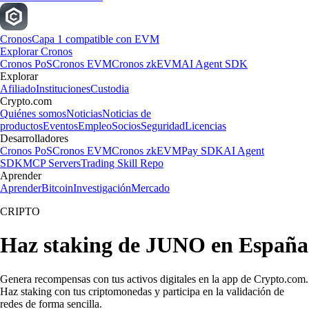
Cronos
Capa 1 compatible con EVM
Explorar Cronos
Cronos PoS
Cronos EVM
Cronos zkEVM
AI Agent SDK
Explorar
Afiliado
Instituciones
Custodia
Crypto.com
Quiénes somos
Noticias
Noticias de
productos
Eventos
Empleo
Socios
Seguridad
Licencias
Desarrolladores
Cronos PoS
Cronos EVM
Cronos zkEVM
Pay SDK
AI Agent
SDK
MCP Servers
Trading Skill Repo
Aprender
Aprender
Bitcoin
Investigación
Mercado
CRIPTO
Haz staking de JUNO en España
Genera recompensas con tus activos digitales en la app de Crypto.com.
Haz staking con tus criptomonedas y participa en la validación de
redes de forma sencilla.