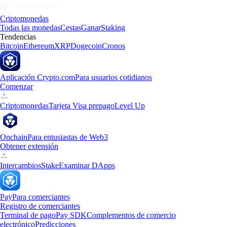
Criptomonedas
Todas las monedas
Cestas
Ganar
Staking
Tendencias
Bitcoin
Ethereum
XRP
Dogecoin
Cronos
Aplicación Crypto.com
Para usuarios cotidianos
Comenzar
Criptomonedas
Tarjeta Visa prepago
Level Up
Onchain
Para entusiastas de Web3
Obtener extensión
Intercambios
Stake
Examinar DApps
Pay
Para comerciantes
Registro de comerciantes
Terminal de pago
Pay SDK
Complementos de comercio
electrónico
Predicciones