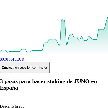
$
0.018615
EUR
+
0.94
%
24H
Buy
Empieza en cuestión de minutos
3 pasos para hacer staking de JUNO en
España
1
Descarga la app