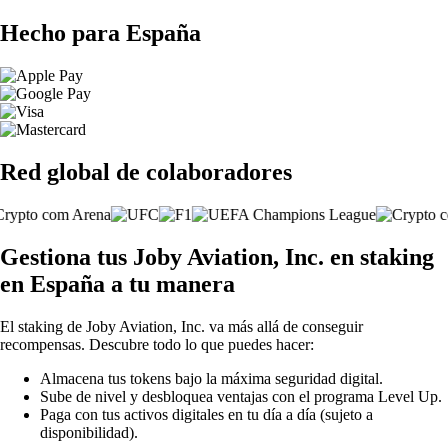
Hecho para España
Red global de colaboradores
Gestiona tus Joby Aviation, Inc. en staking
en España a tu manera
El staking de Joby Aviation, Inc. va más allá de conseguir
recompensas. Descubre todo lo que puedes hacer:
Almacena tus tokens bajo la máxima seguridad digital.
Sube de nivel y desbloquea ventajas con el programa Level Up.
Paga con tus activos digitales en tu día a día (sujeto a
disponibilidad).