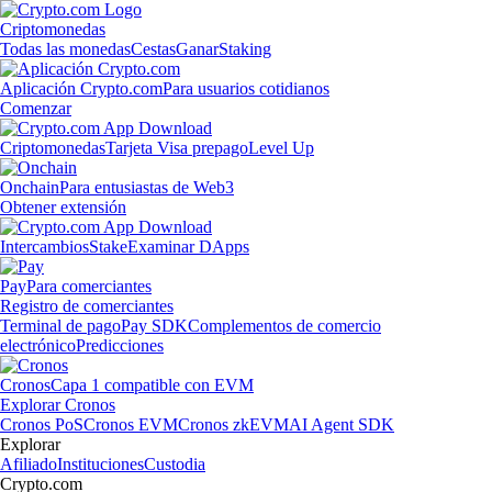
Criptomonedas
Todas las monedas
Cestas
Ganar
Staking
Aplicación Crypto.com
Para usuarios cotidianos
Comenzar
Criptomonedas
Tarjeta Visa prepago
Level Up
Onchain
Para entusiastas de Web3
Obtener extensión
Intercambios
Stake
Examinar DApps
Pay
Para comerciantes
Registro de comerciantes
Terminal de pago
Pay SDK
Complementos de comercio
electrónico
Predicciones
Cronos
Capa 1 compatible con EVM
Explorar Cronos
Cronos PoS
Cronos EVM
Cronos zkEVM
AI Agent SDK
Explorar
Afiliado
Instituciones
Custodia
Crypto.com