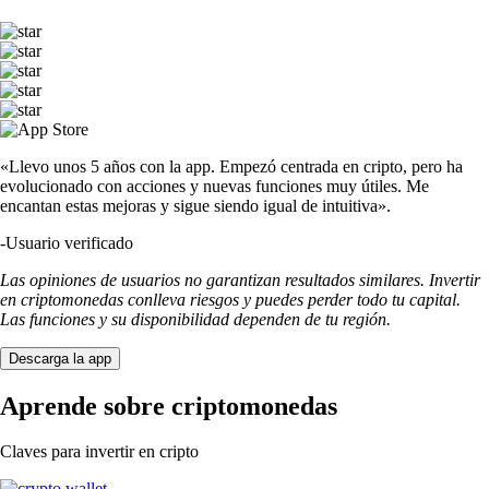
«Llevo unos 5 años con la app. Empezó centrada en cripto, pero ha
evolucionado con acciones y nuevas funciones muy útiles. Me
encantan estas mejoras y sigue siendo igual de intuitiva».
-
Usuario verificado
Las opiniones de usuarios no garantizan resultados similares. Invertir
en criptomonedas conlleva riesgos y puedes perder todo tu capital.
Las funciones y su disponibilidad dependen de tu región.
Descarga la app
Aprende sobre criptomonedas
Claves para invertir en cripto