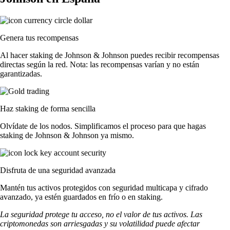
Genera tus recompensas
Al hacer staking de Johnson & Johnson puedes recibir recompensas
directas según la red. Nota: las recompensas varían y no están
garantizadas.
Haz staking de forma sencilla
Olvídate de los nodos. Simplificamos el proceso para que hagas
staking de Johnson & Johnson ya mismo.
Disfruta de una seguridad avanzada
Mantén tus activos protegidos con seguridad multicapa y cifrado
avanzado, ya estén guardados en frío o en staking.
La seguridad protege tu acceso, no el valor de tus activos. Las
criptomonedas son arriesgadas y su volatilidad puede afectar