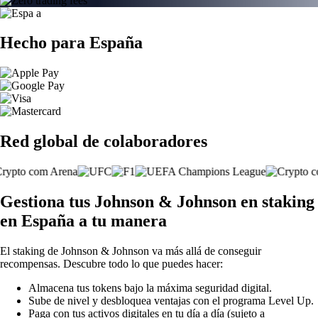
Hecho para España
Red global de colaboradores
Gestiona tus Johnson & Johnson en staking
en España a tu manera
El staking de Johnson & Johnson va más allá de conseguir
recompensas. Descubre todo lo que puedes hacer:
Almacena tus tokens bajo la máxima seguridad digital.
Sube de nivel y desbloquea ventajas con el programa Level Up.
Paga con tus activos digitales en tu día a día (sujeto a