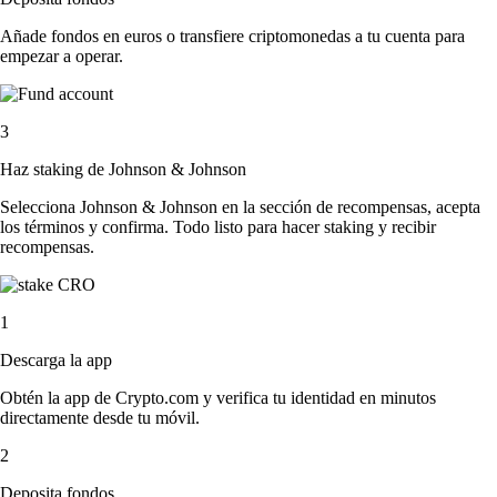
Añade fondos en euros o transfiere criptomonedas a tu cuenta para
empezar a operar.
3
Haz staking de Johnson & Johnson
Selecciona Johnson & Johnson en la sección de recompensas, acepta
los términos y confirma. Todo listo para hacer staking y recibir
recompensas.
1
Descarga la app
Obtén la app de Crypto.com y verifica tu identidad en minutos
directamente desde tu móvil.
2
Deposita fondos