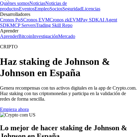
Quiénes somos
Noticias
Noticias de
productos
Eventos
Empleo
Socios
Seguridad
Licencias
Desarrolladores
Cronos PoS
Cronos EVM
Cronos zkEVM
Pay SDK
AI Agent
SDK
MCP Servers
Trading Skill Repo
Aprender
Aprender
Bitcoin
Investigación
Mercado
CRIPTO
Haz staking de Johnson &
Johnson en España
Genera recompensas con tus activos digitales en la app de Crypto.com.
Haz staking con tus criptomonedas y participa en la validación de
redes de forma sencilla.
Empieza ahora
Lo mejor de hacer staking de Johnson &
Johnson en España