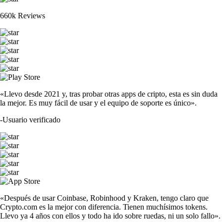
660k Reviews
«Llevo desde 2021 y, tras probar otras apps de cripto, esta es sin duda
la mejor. Es muy fácil de usar y el equipo de soporte es único».
-
Usuario verificado
«Después de usar Coinbase, Robinhood y Kraken, tengo claro que
Crypto.com es la mejor con diferencia. Tienen muchísimos tokens.
Llevo ya 4 años con ellos y todo ha ido sobre ruedas, ni un solo fallo».