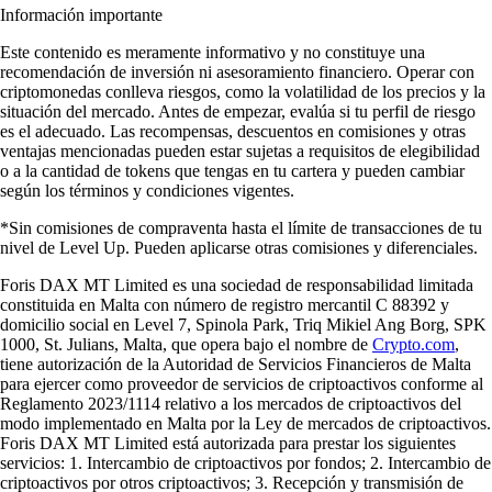
Información importante
Este contenido es meramente informativo y no constituye una
recomendación de inversión ni asesoramiento financiero. Operar con
criptomonedas conlleva riesgos, como la volatilidad de los precios y la
situación del mercado. Antes de empezar, evalúa si tu perfil de riesgo
es el adecuado. Las recompensas, descuentos en comisiones y otras
ventajas mencionadas pueden estar sujetas a requisitos de elegibilidad
o a la cantidad de tokens que tengas en tu cartera y pueden cambiar
según los términos y condiciones vigentes.
*Sin comisiones de compraventa hasta el límite de transacciones de tu
nivel de Level Up. Pueden aplicarse otras comisiones y diferenciales.
Foris DAX MT Limited es una sociedad de responsabilidad limitada
constituida en Malta con número de registro mercantil C 88392 y
domicilio social en Level 7, Spinola Park, Triq Mikiel Ang Borg, SPK
1000, St. Julians, Malta, que opera bajo el nombre de
Crypto.com
,
tiene autorización de la Autoridad de Servicios Financieros de Malta
para ejercer como proveedor de servicios de criptoactivos conforme al
Reglamento 2023/1114 relativo a los mercados de criptoactivos del
modo implementado en Malta por la Ley de mercados de criptoactivos.
Foris DAX MT Limited está autorizada para prestar los siguientes
servicios: 1. Intercambio de criptoactivos por fondos; 2. Intercambio de
criptoactivos por otros criptoactivos; 3. Recepción y transmisión de