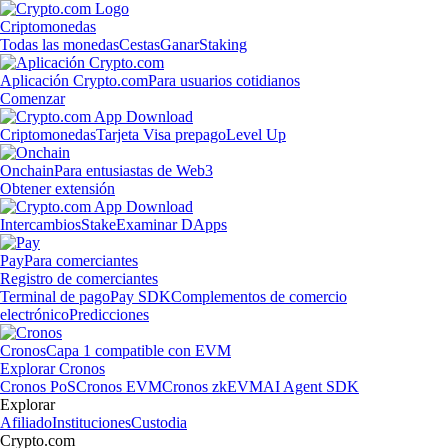
Criptomonedas
Todas las monedas
Cestas
Ganar
Staking
Aplicación Crypto.com
Para usuarios cotidianos
Comenzar
Criptomonedas
Tarjeta Visa prepago
Level Up
Onchain
Para entusiastas de Web3
Obtener extensión
Intercambios
Stake
Examinar DApps
Pay
Para comerciantes
Registro de comerciantes
Terminal de pago
Pay SDK
Complementos de comercio
electrónico
Predicciones
Cronos
Capa 1 compatible con EVM
Explorar Cronos
Cronos PoS
Cronos EVM
Cronos zkEVM
AI Agent SDK
Explorar
Afiliado
Instituciones
Custodia
Crypto.com