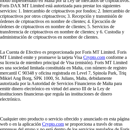
modo implementado en Malta por la Ley de mercados de criptoactivos.
Foris DAX MT Limited está autorizada para prestar los siguientes
servicios: 1. Intercambio de criptoactivos por fondos; 2. Intercambio de
criptoactivos por otros criptoactivos; 3. Recepción y transmisión de
órdenes de criptoactivos en nombre de clientes; 4. Ejecución de
órdenes de criptoactivos en nombre de clientes; 5. Servicios de
transferencia de criptoactivos en nombre de clientes; y 6. Custodia y
administración de criptoactivos en nombre de clientes.
La Cuenta de Efectivo es proporcionada por Foris MT Limited. Foris
MT Limited emite y promueve la tarjeta Visa
Crypto.com
conforme a
su licencia de miembro principal de Visa (emisión). Foris MT Limited
es una sociedad limitada constituida en Malta, con número de registro
mercantil C 90348 y oficina registrada en Level 7, Spinola Park, Triq
Mikiel Ang Borg, SPK 1000, St. Julians, Malta, debidamente
autorizada por la Autoridad de Servicios Financieros de Malta para
emitir dinero electrónico en virtud del anexo III de la Ley de
instituciones financieras que regula las instituciones de dinero
electrónico.
Cualquier otro producto o servicio ofrecido y anunciado en esta página
web o en la aplicación
Crypto.com
se proporciona a través de otras
empresas del grupo y no está dentro de los servicios regulados de Foris