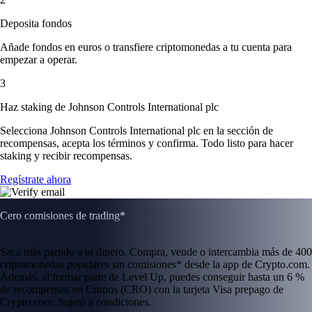
Deposita fondos
Añade fondos en euros o transfiere criptomonedas a tu cuenta para
empezar a operar.
3
Haz staking de Johnson Controls International plc
Selecciona Johnson Controls International plc en la sección de
recompensas, acepta los términos y confirma. Todo listo para hacer
staking y recibir recompensas.
Regístrate ahora
Cero comisiones de trading*
Saca más partido a tu dinero. Compra, vende o intercambia más de 400
criptomonedas populares sin comisiones* desde la app de Crypto.com.
Además, al formar parte de Level Up, puedes conseguir hasta un 6 %
de recompensas en Cronos (CRO) con la tarjeta Visa prepago de
Crypto.com. Sujeto a condiciones.