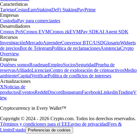
Características
Tarjetas
Cestas
Earn
Staking
DeFi Staking
Pay
Prime
Empresas
Custodia
Pay para comerciantes
Desarrolladores
Cronos PoS
Cronos EVM
Cronos zkEVM
Pay SDK
AI Agent SDK
Recursos
Investigación
Mercado
Aprender
Conversor BTC/USD
Glosario
Widgets
de precios
Bot de Telegram
Política de reclamaciones
Asistencia
Crypto
Overview
Empresa
Quiénes somos
Roadmap
Empleo
Socios
Seguridad
Prueba de
reservas
Afiliado
Licencias
Centro de exploración de criptoactivos
Medio
ambiente
Capital
Verificar
Política de conflictos de intereses
Actualizaciones
X
Noticias de
productos
Eventos
Reddit
Discord
Instagram
Facebook
Linkedin
TradingV
iew
Cryptocurrency in Every Wallet™
Copyright © 2024 - 2026 Crypto.com. Todos los derechos reservados.
Términos y condiciones para el EEE
aviso de privacidad
Fees &
Limits
Estado
Preferencias de cookies