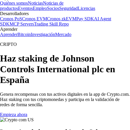
Quiénes somos
Noticias
Noticias de
productos
Eventos
Empleo
Socios
Seguridad
Licencias
Desarrolladores
Cronos PoS
Cronos EVM
Cronos zkEVM
Pay SDK
AI Agent
SDK
MCP Servers
Trading Skill Repo
Aprender
Aprender
Bitcoin
Investigación
Mercado
CRIPTO
Haz staking de Johnson
Controls International plc en
España
Genera recompensas con tus activos digitales en la app de Crypto.com.
Haz staking con tus criptomonedas y participa en la validación de
redes de forma sencilla.
Empieza ahora