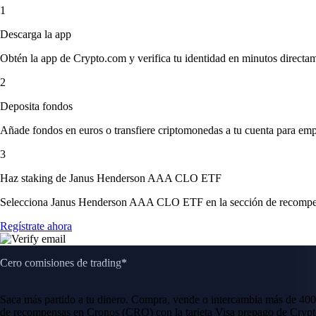
1
Descarga la app
Obtén la app de Crypto.com y verifica tu identidad en minutos directa
2
Deposita fondos
Añade fondos en euros o transfiere criptomonedas a tu cuenta para emp
3
Haz staking de Janus Henderson AAA CLO ETF
Selecciona Janus Henderson AAA CLO ETF en la sección de recompensas
Regístrate ahora
Cero comisiones de trading*
Saca más partido a tu dinero. Compra, vende o intercambia más de 400
de recompensas en Cronos (CRO) con la tarjeta Visa prepago de Crypt