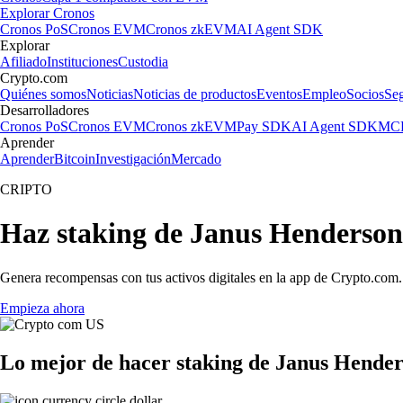
Explorar Cronos
Cronos PoS
Cronos EVM
Cronos zkEVM
AI Agent SDK
Explorar
Afiliado
Instituciones
Custodia
Crypto.com
Quiénes somos
Noticias
Noticias de productos
Eventos
Empleo
Socios
Se
Desarrolladores
Cronos PoS
Cronos EVM
Cronos zkEVM
Pay SDK
AI Agent SDK
MCP
Aprender
Aprender
Bitcoin
Investigación
Mercado
CRIPTO
Haz staking de Janus Henders
Genera recompensas con tus activos digitales en la app de Crypto.com. 
Empieza ahora
Lo mejor de hacer staking de Janus Hen