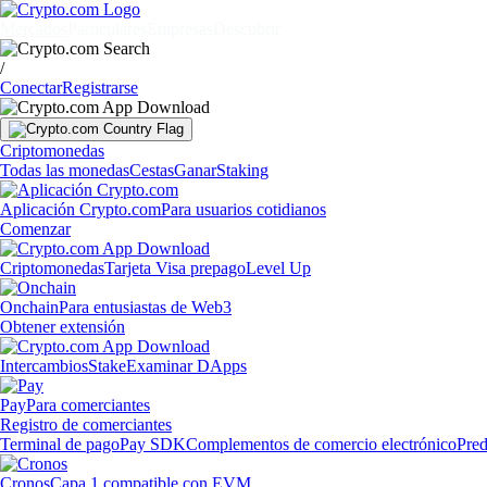
Mercados
Particulares
Empresas
Descubrir
/
Conectar
Registrarse
Criptomonedas
Todas las monedas
Cestas
Ganar
Staking
Aplicación Crypto.com
Para usuarios cotidianos
Comenzar
Criptomonedas
Tarjeta Visa prepago
Level Up
Onchain
Para entusiastas de Web3
Obtener extensión
Intercambios
Stake
Examinar DApps
Pay
Para comerciantes
Registro de comerciantes
Terminal de pago
Pay SDK
Complementos de comercio electrónico
Pred
Cronos
Capa 1 compatible con EVM