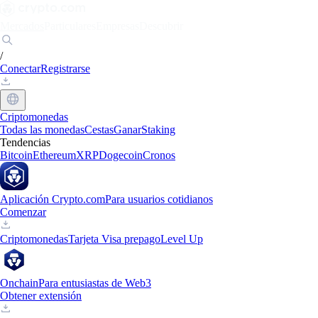
Mercados
Particulares
Empresas
Descubrir
/
Conectar
Registrarse
Criptomonedas
Todas las monedas
Cestas
Ganar
Staking
Tendencias
Bitcoin
Ethereum
XRP
Dogecoin
Cronos
Aplicación Crypto.com
Para usuarios cotidianos
Comenzar
Criptomonedas
Tarjeta Visa prepago
Level Up
Onchain
Para entusiastas de Web3
Obtener extensión