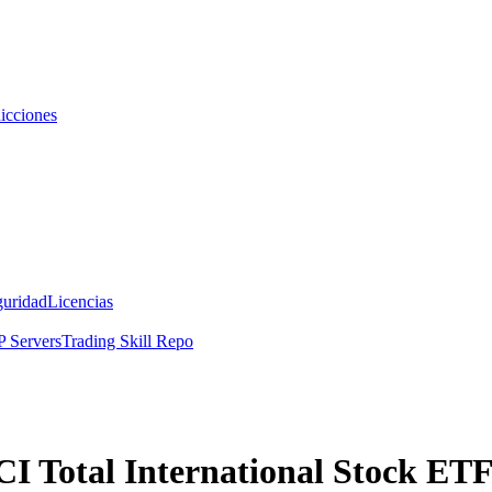
icciones
guridad
Licencias
 Servers
Trading Skill Repo
CI Total International Stock ET