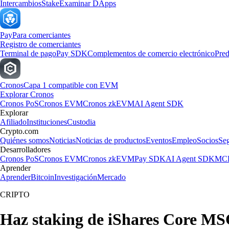
Intercambios
Stake
Examinar DApps
Pay
Para comerciantes
Registro de comerciantes
Terminal de pago
Pay SDK
Complementos de comercio electrónico
Pred
Cronos
Capa 1 compatible con EVM
Explorar Cronos
Cronos PoS
Cronos EVM
Cronos zkEVM
AI Agent SDK
Explorar
Afiliado
Instituciones
Custodia
Crypto.com
Quiénes somos
Noticias
Noticias de productos
Eventos
Empleo
Socios
Se
Desarrolladores
Cronos PoS
Cronos EVM
Cronos zkEVM
Pay SDK
AI Agent SDK
MCP
Aprender
Aprender
Bitcoin
Investigación
Mercado
CRIPTO
Haz staking de iShares Core MS