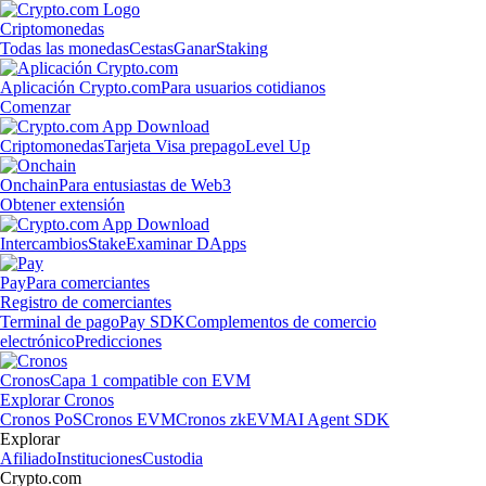
Criptomonedas
Todas las monedas
Cestas
Ganar
Staking
Aplicación Crypto.com
Para usuarios cotidianos
Comenzar
Criptomonedas
Tarjeta Visa prepago
Level Up
Onchain
Para entusiastas de Web3
Obtener extensión
Intercambios
Stake
Examinar DApps
Pay
Para comerciantes
Registro de comerciantes
Terminal de pago
Pay SDK
Complementos de comercio
electrónico
Predicciones
Cronos
Capa 1 compatible con EVM
Explorar Cronos
Cronos PoS
Cronos EVM
Cronos zkEVM
AI Agent SDK
Explorar
Afiliado
Instituciones
Custodia
Crypto.com