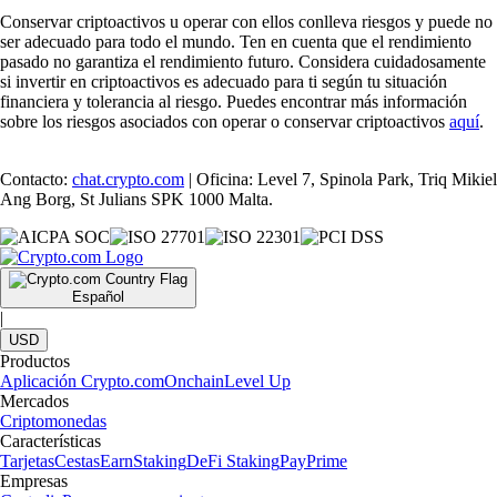
Conservar criptoactivos u operar con ellos conlleva riesgos y puede no
ser adecuado para todo el mundo. Ten en cuenta que el rendimiento
pasado no garantiza el rendimiento futuro. Considera cuidadosamente
si invertir en criptoactivos es adecuado para ti según tu situación
financiera y tolerancia al riesgo. Puedes encontrar más información
sobre los riesgos asociados con operar o conservar criptoactivos
aquí
.
Contacto:
chat.crypto.com
| Oficina: Level 7, Spinola Park, Triq Mikiel
Ang Borg, St Julians SPK 1000 Malta.
Español
|
USD
Productos
Aplicación Crypto.com
Onchain
Level Up
Mercados
Criptomonedas
Características
Tarjetas
Cestas
Earn
Staking
DeFi Staking
Pay
Prime
Empresas