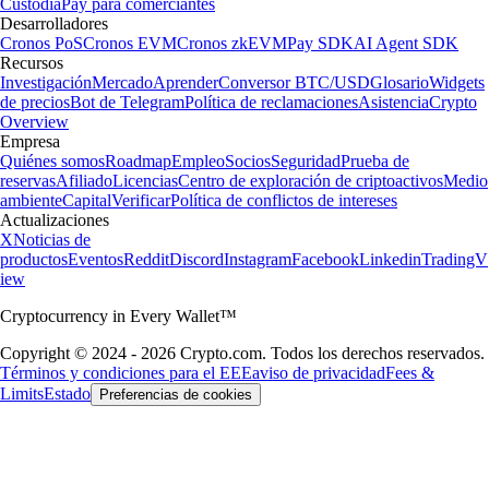
Custodia
Pay para comerciantes
Desarrolladores
Cronos PoS
Cronos EVM
Cronos zkEVM
Pay SDK
AI Agent SDK
Recursos
Investigación
Mercado
Aprender
Conversor BTC/USD
Glosario
Widgets
de precios
Bot de Telegram
Política de reclamaciones
Asistencia
Crypto
Overview
Empresa
Quiénes somos
Roadmap
Empleo
Socios
Seguridad
Prueba de
reservas
Afiliado
Licencias
Centro de exploración de criptoactivos
Medio
ambiente
Capital
Verificar
Política de conflictos de intereses
Actualizaciones
X
Noticias de
productos
Eventos
Reddit
Discord
Instagram
Facebook
Linkedin
TradingV
iew
Cryptocurrency in Every Wallet™
Copyright © 2024 - 2026 Crypto.com. Todos los derechos reservados.
Términos y condiciones para el EEE
aviso de privacidad
Fees &
Limits
Estado
Preferencias de cookies