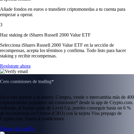
Añade fondos en euros o transfiere criptomonedas a tu cuenta para
empezar a operar.
3
Haz staking de iShares Russell 2000 Value ETF
Selecciona iShares Russell 2000 Value ETF en la sección de
recompensas, acepta los términos y confirma. Todo listo para hacer
staking y recibir recompensas.
Regístrate ahora
Cero comisiones de trading*
Saca más partido a tu dinero. Compra, vende o intercambia más de 400
criptomonedas populares sin comisiones* desde la app de Crypto.com.
Además, al formar parte de Level Up, puedes conseguir hasta un 6 %
de recompensas en Cronos (CRO) con la tarjeta Visa prepago de
Crypto.com. Sujeto a condiciones.
Únete a Level Up