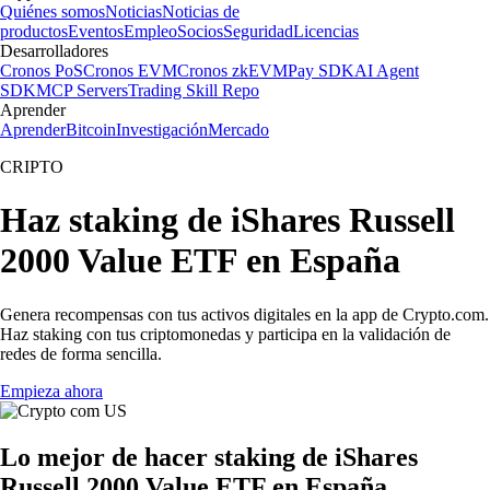
Quiénes somos
Noticias
Noticias de
productos
Eventos
Empleo
Socios
Seguridad
Licencias
Desarrolladores
Cronos PoS
Cronos EVM
Cronos zkEVM
Pay SDK
AI Agent
SDK
MCP Servers
Trading Skill Repo
Aprender
Aprender
Bitcoin
Investigación
Mercado
CRIPTO
Haz staking de iShares Russell
2000 Value ETF en España
Genera recompensas con tus activos digitales en la app de Crypto.com.
Haz staking con tus criptomonedas y participa en la validación de
redes de forma sencilla.
Empieza ahora
Lo mejor de hacer staking de iShares
Russell 2000 Value ETF en España