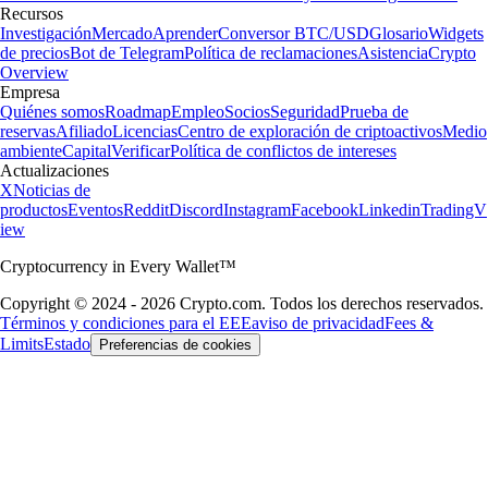
Recursos
Investigación
Mercado
Aprender
Conversor BTC/USD
Glosario
Widgets
de precios
Bot de Telegram
Política de reclamaciones
Asistencia
Crypto
Overview
Empresa
Quiénes somos
Roadmap
Empleo
Socios
Seguridad
Prueba de
reservas
Afiliado
Licencias
Centro de exploración de criptoactivos
Medio
ambiente
Capital
Verificar
Política de conflictos de intereses
Actualizaciones
X
Noticias de
productos
Eventos
Reddit
Discord
Instagram
Facebook
Linkedin
TradingV
iew
Cryptocurrency in Every Wallet™
Copyright © 2024 - 2026 Crypto.com. Todos los derechos reservados.
Términos y condiciones para el EEE
aviso de privacidad
Fees &
Limits
Estado
Preferencias de cookies