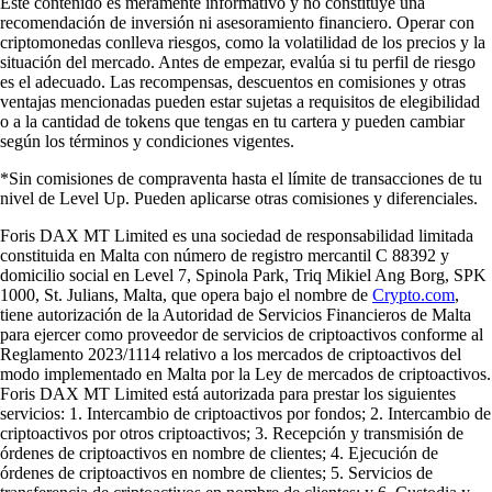
Este contenido es meramente informativo y no constituye una
recomendación de inversión ni asesoramiento financiero. Operar con
criptomonedas conlleva riesgos, como la volatilidad de los precios y la
situación del mercado. Antes de empezar, evalúa si tu perfil de riesgo
es el adecuado. Las recompensas, descuentos en comisiones y otras
ventajas mencionadas pueden estar sujetas a requisitos de elegibilidad
o a la cantidad de tokens que tengas en tu cartera y pueden cambiar
según los términos y condiciones vigentes.
*Sin comisiones de compraventa hasta el límite de transacciones de tu
nivel de Level Up. Pueden aplicarse otras comisiones y diferenciales.
Foris DAX MT Limited es una sociedad de responsabilidad limitada
constituida en Malta con número de registro mercantil C 88392 y
domicilio social en Level 7, Spinola Park, Triq Mikiel Ang Borg, SPK
1000, St. Julians, Malta, que opera bajo el nombre de
Crypto.com
,
tiene autorización de la Autoridad de Servicios Financieros de Malta
para ejercer como proveedor de servicios de criptoactivos conforme al
Reglamento 2023/1114 relativo a los mercados de criptoactivos del
modo implementado en Malta por la Ley de mercados de criptoactivos.
Foris DAX MT Limited está autorizada para prestar los siguientes
servicios: 1. Intercambio de criptoactivos por fondos; 2. Intercambio de
criptoactivos por otros criptoactivos; 3. Recepción y transmisión de
órdenes de criptoactivos en nombre de clientes; 4. Ejecución de
órdenes de criptoactivos en nombre de clientes; 5. Servicios de