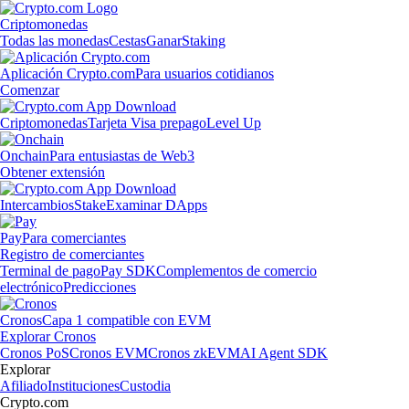
Criptomonedas
Todas las monedas
Cestas
Ganar
Staking
Aplicación Crypto.com
Para usuarios cotidianos
Comenzar
Criptomonedas
Tarjeta Visa prepago
Level Up
Onchain
Para entusiastas de Web3
Obtener extensión
Intercambios
Stake
Examinar DApps
Pay
Para comerciantes
Registro de comerciantes
Terminal de pago
Pay SDK
Complementos de comercio
electrónico
Predicciones
Cronos
Capa 1 compatible con EVM
Explorar Cronos
Cronos PoS
Cronos EVM
Cronos zkEVM
AI Agent SDK
Explorar
Afiliado
Instituciones
Custodia
Crypto.com