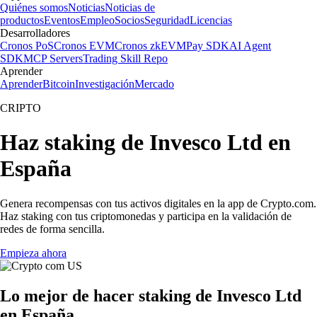
Quiénes somos
Noticias
Noticias de
productos
Eventos
Empleo
Socios
Seguridad
Licencias
Desarrolladores
Cronos PoS
Cronos EVM
Cronos zkEVM
Pay SDK
AI Agent
SDK
MCP Servers
Trading Skill Repo
Aprender
Aprender
Bitcoin
Investigación
Mercado
CRIPTO
Haz staking de Invesco Ltd en
España
Genera recompensas con tus activos digitales en la app de Crypto.com.
Haz staking con tus criptomonedas y participa en la validación de
redes de forma sencilla.
Empieza ahora
Lo mejor de hacer staking de Invesco Ltd
en España