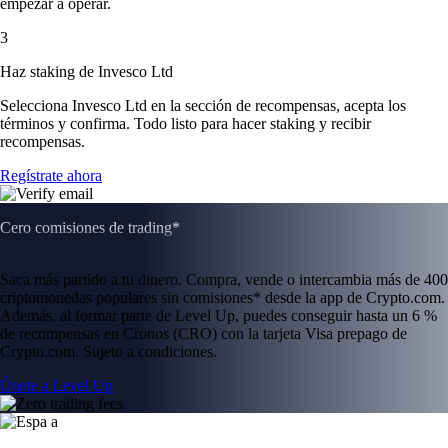
empezar a operar.
3
Haz staking de Invesco Ltd
Selecciona Invesco Ltd en la sección de recompensas, acepta los
términos y confirma. Todo listo para hacer staking y recibir
recompensas.
Regístrate ahora
Cero comisiones de trading*
Saca más partido a tu dinero. Compra, vende o intercambia más de 400
criptomonedas populares sin comisiones* desde la app de Crypto.com.
Además, al formar parte de Level Up, puedes conseguir hasta un 6 %
de recompensas en Cronos (CRO) con la tarjeta Visa prepago de
Crypto.com. Sujeto a condiciones.
Únete a Level Up