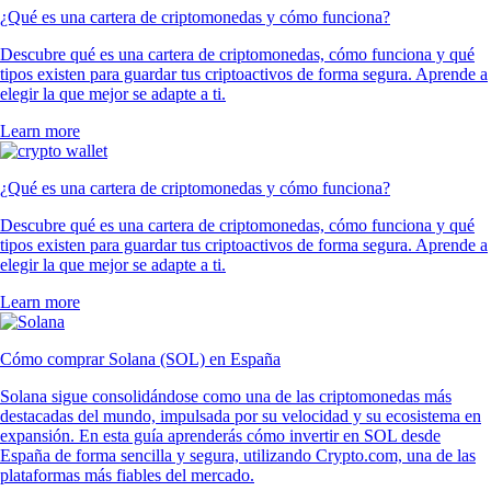
¿Qué es una cartera de criptomonedas y cómo funciona?
Descubre qué es una cartera de criptomonedas, cómo funciona y qué
tipos existen para guardar tus criptoactivos de forma segura. Aprende a
elegir la que mejor se adapte a ti.
Learn more
¿Qué es una cartera de criptomonedas y cómo funciona?
Descubre qué es una cartera de criptomonedas, cómo funciona y qué
tipos existen para guardar tus criptoactivos de forma segura. Aprende a
elegir la que mejor se adapte a ti.
Learn more
Cómo comprar Solana (SOL) en España
Solana sigue consolidándose como una de las criptomonedas más
destacadas del mundo, impulsada por su velocidad y su ecosistema en
expansión. En esta guía aprenderás cómo invertir en SOL desde
España de forma sencilla y segura, utilizando Crypto.com, una de las
plataformas más fiables del mercado.