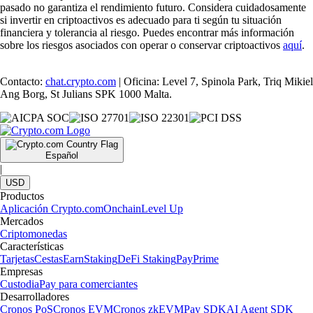
pasado no garantiza el rendimiento futuro. Considera cuidadosamente
si invertir en criptoactivos es adecuado para ti según tu situación
financiera y tolerancia al riesgo. Puedes encontrar más información
sobre los riesgos asociados con operar o conservar criptoactivos
aquí
.
Contacto:
chat.crypto.com
| Oficina: Level 7, Spinola Park, Triq Mikiel
Ang Borg, St Julians SPK 1000 Malta.
Español
|
USD
Productos
Aplicación Crypto.com
Onchain
Level Up
Mercados
Criptomonedas
Características
Tarjetas
Cestas
Earn
Staking
DeFi Staking
Pay
Prime
Empresas
Custodia
Pay para comerciantes
Desarrolladores
Cronos PoS
Cronos EVM
Cronos zkEVM
Pay SDK
AI Agent SDK