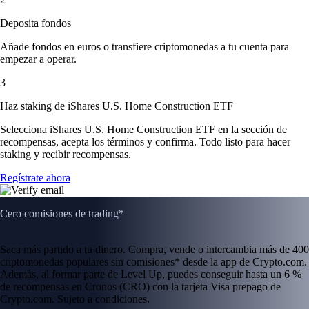
Deposita fondos
Añade fondos en euros o transfiere criptomonedas a tu cuenta para
empezar a operar.
3
Haz staking de iShares U.S. Home Construction ETF
Selecciona iShares U.S. Home Construction ETF en la sección de
recompensas, acepta los términos y confirma. Todo listo para hacer
staking y recibir recompensas.
Regístrate ahora
Cero comisiones de trading*
Saca más partido a tu dinero. Compra, vende o intercambia más de 400
criptomonedas populares sin comisiones* desde la app de Crypto.com.
Además, al formar parte de Level Up, puedes conseguir hasta un 6 %
de recompensas en Cronos (CRO) con la tarjeta Visa prepago de
Crypto.com. Sujeto a condiciones.