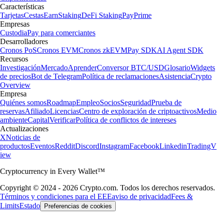
Características
Tarjetas
Cestas
Earn
Staking
DeFi Staking
Pay
Prime
Empresas
Custodia
Pay para comerciantes
Desarrolladores
Cronos PoS
Cronos EVM
Cronos zkEVM
Pay SDK
AI Agent SDK
Recursos
Investigación
Mercado
Aprender
Conversor BTC/USD
Glosario
Widgets
de precios
Bot de Telegram
Política de reclamaciones
Asistencia
Crypto
Overview
Empresa
Quiénes somos
Roadmap
Empleo
Socios
Seguridad
Prueba de
reservas
Afiliado
Licencias
Centro de exploración de criptoactivos
Medio
ambiente
Capital
Verificar
Política de conflictos de intereses
Actualizaciones
X
Noticias de
productos
Eventos
Reddit
Discord
Instagram
Facebook
Linkedin
TradingV
iew
Cryptocurrency in Every Wallet™
Copyright © 2024 - 2026 Crypto.com. Todos los derechos reservados.
Términos y condiciones para el EEE
aviso de privacidad
Fees &
Limits
Estado
Preferencias de cookies