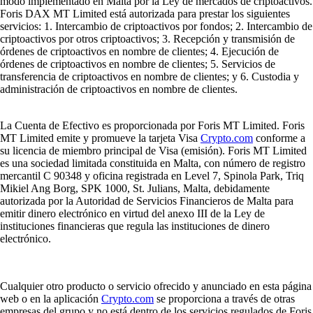
modo implementado en Malta por la Ley de mercados de criptoactivos.
Foris DAX MT Limited está autorizada para prestar los siguientes
servicios: 1. Intercambio de criptoactivos por fondos; 2. Intercambio de
criptoactivos por otros criptoactivos; 3. Recepción y transmisión de
órdenes de criptoactivos en nombre de clientes; 4. Ejecución de
órdenes de criptoactivos en nombre de clientes; 5. Servicios de
transferencia de criptoactivos en nombre de clientes; y 6. Custodia y
administración de criptoactivos en nombre de clientes.
La Cuenta de Efectivo es proporcionada por Foris MT Limited. Foris
MT Limited emite y promueve la tarjeta Visa
Crypto.com
conforme a
su licencia de miembro principal de Visa (emisión). Foris MT Limited
es una sociedad limitada constituida en Malta, con número de registro
mercantil C 90348 y oficina registrada en Level 7, Spinola Park, Triq
Mikiel Ang Borg, SPK 1000, St. Julians, Malta, debidamente
autorizada por la Autoridad de Servicios Financieros de Malta para
emitir dinero electrónico en virtud del anexo III de la Ley de
instituciones financieras que regula las instituciones de dinero
electrónico.
Cualquier otro producto o servicio ofrecido y anunciado en esta página
web o en la aplicación
Crypto.com
se proporciona a través de otras
empresas del grupo y no está dentro de los servicios regulados de Foris