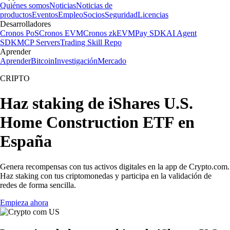
Quiénes somos
Noticias
Noticias de
productos
Eventos
Empleo
Socios
Seguridad
Licencias
Desarrolladores
Cronos PoS
Cronos EVM
Cronos zkEVM
Pay SDK
AI Agent
SDK
MCP Servers
Trading Skill Repo
Aprender
Aprender
Bitcoin
Investigación
Mercado
CRIPTO
Haz staking de iShares U.S.
Home Construction ETF en
España
Genera recompensas con tus activos digitales en la app de Crypto.com.
Haz staking con tus criptomonedas y participa en la validación de
redes de forma sencilla.
Empieza ahora