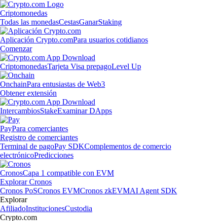
Criptomonedas
Todas las monedas
Cestas
Ganar
Staking
Aplicación Crypto.com
Para usuarios cotidianos
Comenzar
Criptomonedas
Tarjeta Visa prepago
Level Up
Onchain
Para entusiastas de Web3
Obtener extensión
Intercambios
Stake
Examinar DApps
Pay
Para comerciantes
Registro de comerciantes
Terminal de pago
Pay SDK
Complementos de comercio
electrónico
Predicciones
Cronos
Capa 1 compatible con EVM
Explorar Cronos
Cronos PoS
Cronos EVM
Cronos zkEVM
AI Agent SDK
Explorar
Afiliado
Instituciones
Custodia
Crypto.com