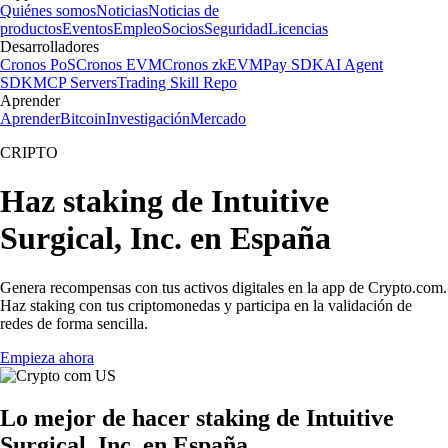
Quiénes somos
Noticias
Noticias de
productos
Eventos
Empleo
Socios
Seguridad
Licencias
Desarrolladores
Cronos PoS
Cronos EVM
Cronos zkEVM
Pay SDK
AI Agent
SDK
MCP Servers
Trading Skill Repo
Aprender
Aprender
Bitcoin
Investigación
Mercado
CRIPTO
Haz staking de Intuitive
Surgical, Inc. en España
Genera recompensas con tus activos digitales en la app de Crypto.com.
Haz staking con tus criptomonedas y participa en la validación de
redes de forma sencilla.
Empieza ahora
Lo mejor de hacer staking de Intuitive
Surgical, Inc. en España