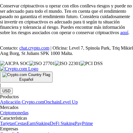
Conservar criptoactivos u operar con ellos conlleva riesgos y puede no
ser adecuado para todo el mundo. Ten en cuenta que el rendimiento
pasado no garantiza el rendimiento futuro. Considera cuidadosamente
si invertir en criptoactivos es adecuado para ti según tu situación
financiera y tolerancia al riesgo. Puedes encontrar más información
sobre los riesgos asociados con operar o conservar criptoactivos
aquí
.
Contacto:
chat.crypto.com
| Oficina: Level 7, Spinola Park, Triq Mikiel
Ang Borg, St Julians SPK 1000 Malta.
Español
|
USD
Productos
Aplicación Crypto.com
Onchain
Level Up
Mercados
Criptomonedas
Características
Tarjetas
Cestas
Earn
Staking
DeFi Staking
Pay
Prime
Empresas