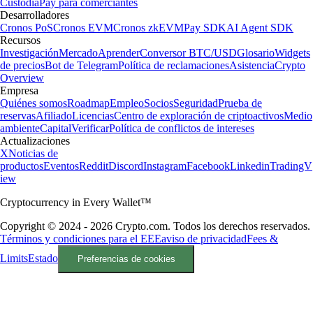
Custodia
Pay para comerciantes
Desarrolladores
Cronos PoS
Cronos EVM
Cronos zkEVM
Pay SDK
AI Agent SDK
Recursos
Investigación
Mercado
Aprender
Conversor BTC/USD
Glosario
Widgets
de precios
Bot de Telegram
Política de reclamaciones
Asistencia
Crypto
Overview
Empresa
Quiénes somos
Roadmap
Empleo
Socios
Seguridad
Prueba de
reservas
Afiliado
Licencias
Centro de exploración de criptoactivos
Medio
ambiente
Capital
Verificar
Política de conflictos de intereses
Actualizaciones
X
Noticias de
productos
Eventos
Reddit
Discord
Instagram
Facebook
Linkedin
TradingV
iew
Cryptocurrency in Every Wallet™
Copyright © 2024 - 2026 Crypto.com. Todos los derechos reservados.
Términos y condiciones para el EEE
aviso de privacidad
Fees &
Limits
Estado
Preferencias de cookies