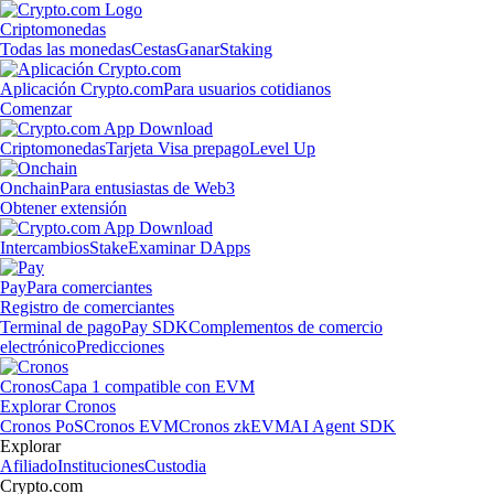
Criptomonedas
Todas las monedas
Cestas
Ganar
Staking
Aplicación Crypto.com
Para usuarios cotidianos
Comenzar
Criptomonedas
Tarjeta Visa prepago
Level Up
Onchain
Para entusiastas de Web3
Obtener extensión
Intercambios
Stake
Examinar DApps
Pay
Para comerciantes
Registro de comerciantes
Terminal de pago
Pay SDK
Complementos de comercio
electrónico
Predicciones
Cronos
Capa 1 compatible con EVM
Explorar Cronos
Cronos PoS
Cronos EVM
Cronos zkEVM
AI Agent SDK
Explorar
Afiliado
Instituciones
Custodia
Crypto.com