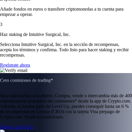
Añade fondos en euros o transfiere criptomonedas a tu cuenta para
empezar a operar.
3
Haz staking de Intuitive Surgical, Inc.
Selecciona Intuitive Surgical, Inc. en la sección de recompensas,
acepta los términos y confirma. Todo listo para hacer staking y recibir
recompensas.
Regístrate ahora
Cero comisiones de trading*
Saca más partido a tu dinero. Compra, vende o intercambia más de 400
criptomonedas populares sin comisiones* desde la app de Crypto.com.
Además, al formar parte de Level Up, puedes conseguir hasta un 6 %
de recompensas en Cronos (CRO) con la tarjeta Visa prepago de
Crypto.com. Sujeto a condiciones.
Únete a Level Up