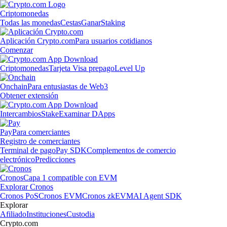
Criptomonedas
Todas las monedas
Cestas
Ganar
Staking
Aplicación Crypto.com
Para usuarios cotidianos
Comenzar
Criptomonedas
Tarjeta Visa prepago
Level Up
Onchain
Para entusiastas de Web3
Obtener extensión
Intercambios
Stake
Examinar DApps
Pay
Para comerciantes
Registro de comerciantes
Terminal de pago
Pay SDK
Complementos de comercio
electrónico
Predicciones
Cronos
Capa 1 compatible con EVM
Explorar Cronos
Cronos PoS
Cronos EVM
Cronos zkEVM
AI Agent SDK
Explorar
Afiliado
Instituciones
Custodia
Crypto.com