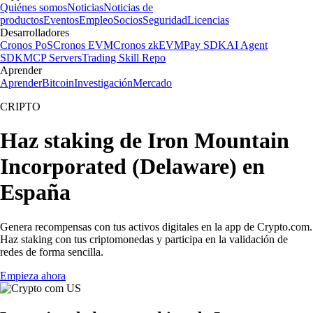
Quiénes somos
Noticias
Noticias de
productos
Eventos
Empleo
Socios
Seguridad
Licencias
Desarrolladores
Cronos PoS
Cronos EVM
Cronos zkEVM
Pay SDK
AI Agent
SDK
MCP Servers
Trading Skill Repo
Aprender
Aprender
Bitcoin
Investigación
Mercado
CRIPTO
Haz staking de Iron Mountain
Incorporated (Delaware) en
España
Genera recompensas con tus activos digitales en la app de Crypto.com.
Haz staking con tus criptomonedas y participa en la validación de
redes de forma sencilla.
Empieza ahora