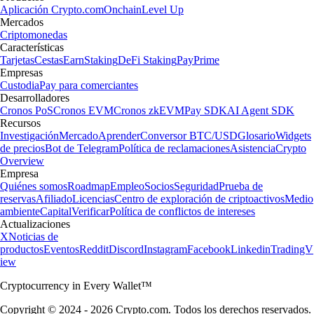
Aplicación Crypto.com
Onchain
Level Up
Mercados
Criptomonedas
Características
Tarjetas
Cestas
Earn
Staking
DeFi Staking
Pay
Prime
Empresas
Custodia
Pay para comerciantes
Desarrolladores
Cronos PoS
Cronos EVM
Cronos zkEVM
Pay SDK
AI Agent SDK
Recursos
Investigación
Mercado
Aprender
Conversor BTC/USD
Glosario
Widgets
de precios
Bot de Telegram
Política de reclamaciones
Asistencia
Crypto
Overview
Empresa
Quiénes somos
Roadmap
Empleo
Socios
Seguridad
Prueba de
reservas
Afiliado
Licencias
Centro de exploración de criptoactivos
Medio
ambiente
Capital
Verificar
Política de conflictos de intereses
Actualizaciones
X
Noticias de
productos
Eventos
Reddit
Discord
Instagram
Facebook
Linkedin
TradingV
iew
Cryptocurrency in Every Wallet™
Copyright © 2024 - 2026 Crypto.com. Todos los derechos reservados.