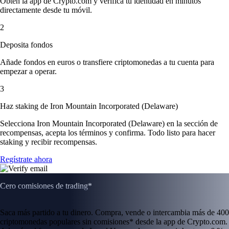
Obtén la app de Crypto.com y verifica tu identidad en minutos
directamente desde tu móvil.
2
Deposita fondos
Añade fondos en euros o transfiere criptomonedas a tu cuenta para
empezar a operar.
3
Haz staking de Iron Mountain Incorporated (Delaware)
Selecciona Iron Mountain Incorporated (Delaware) en la sección de
recompensas, acepta los términos y confirma. Todo listo para hacer
staking y recibir recompensas.
Regístrate ahora
Cero comisiones de trading*
Saca más partido a tu dinero. Compra, vende o intercambia más de 400
criptomonedas populares sin comisiones* desde la app de Crypto.com.