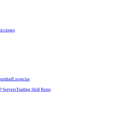
icciones
guridad
Licencias
 Servers
Trading Skill Repo