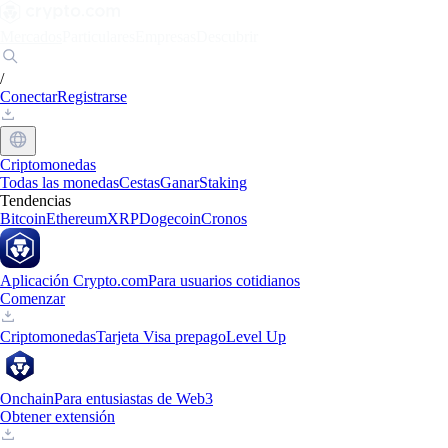
Mercados
Particulares
Empresas
Descubrir
/
Conectar
Registrarse
Criptomonedas
Todas las monedas
Cestas
Ganar
Staking
Tendencias
Bitcoin
Ethereum
XRP
Dogecoin
Cronos
Aplicación Crypto.com
Para usuarios cotidianos
Comenzar
Criptomonedas
Tarjeta Visa prepago
Level Up
Onchain
Para entusiastas de Web3
Obtener extensión