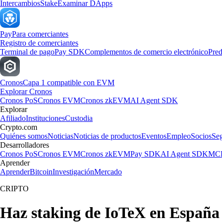
Intercambios
Stake
Examinar DApps
Pay
Para comerciantes
Registro de comerciantes
Terminal de pago
Pay SDK
Complementos de comercio electrónico
Pred
Cronos
Capa 1 compatible con EVM
Explorar Cronos
Cronos PoS
Cronos EVM
Cronos zkEVM
AI Agent SDK
Explorar
Afiliado
Instituciones
Custodia
Crypto.com
Quiénes somos
Noticias
Noticias de productos
Eventos
Empleo
Socios
Se
Desarrolladores
Cronos PoS
Cronos EVM
Cronos zkEVM
Pay SDK
AI Agent SDK
MCP
Aprender
Aprender
Bitcoin
Investigación
Mercado
CRIPTO
Haz staking de IoTeX en España