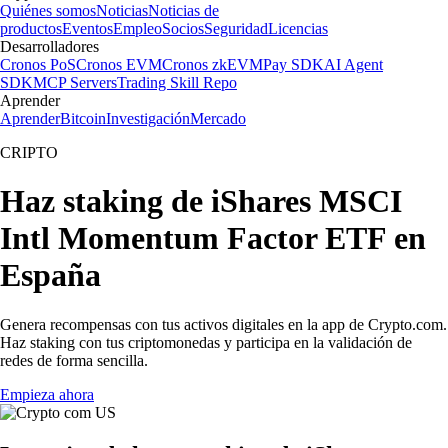
Quiénes somos
Noticias
Noticias de
productos
Eventos
Empleo
Socios
Seguridad
Licencias
Desarrolladores
Cronos PoS
Cronos EVM
Cronos zkEVM
Pay SDK
AI Agent
SDK
MCP Servers
Trading Skill Repo
Aprender
Aprender
Bitcoin
Investigación
Mercado
CRIPTO
Haz staking de iShares MSCI
Intl Momentum Factor ETF en
España
Genera recompensas con tus activos digitales en la app de Crypto.com.
Haz staking con tus criptomonedas y participa en la validación de
redes de forma sencilla.
Empieza ahora