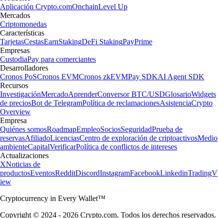
Aplicación Crypto.com
Onchain
Level Up
Mercados
Criptomonedas
Características
Tarjetas
Cestas
Earn
Staking
DeFi Staking
Pay
Prime
Empresas
Custodia
Pay para comerciantes
Desarrolladores
Cronos PoS
Cronos EVM
Cronos zkEVM
Pay SDK
AI Agent SDK
Recursos
Investigación
Mercado
Aprender
Conversor BTC/USD
Glosario
Widgets
de precios
Bot de Telegram
Política de reclamaciones
Asistencia
Crypto
Overview
Empresa
Quiénes somos
Roadmap
Empleo
Socios
Seguridad
Prueba de
reservas
Afiliado
Licencias
Centro de exploración de criptoactivos
Medio
ambiente
Capital
Verificar
Política de conflictos de intereses
Actualizaciones
X
Noticias de
productos
Eventos
Reddit
Discord
Instagram
Facebook
Linkedin
TradingV
iew
Cryptocurrency in Every Wallet™
Copyright © 2024 - 2026 Crypto.com. Todos los derechos reservados.