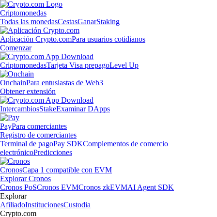
Criptomonedas
Todas las monedas
Cestas
Ganar
Staking
Aplicación Crypto.com
Para usuarios cotidianos
Comenzar
Criptomonedas
Tarjeta Visa prepago
Level Up
Onchain
Para entusiastas de Web3
Obtener extensión
Intercambios
Stake
Examinar DApps
Pay
Para comerciantes
Registro de comerciantes
Terminal de pago
Pay SDK
Complementos de comercio
electrónico
Predicciones
Cronos
Capa 1 compatible con EVM
Explorar Cronos
Cronos PoS
Cronos EVM
Cronos zkEVM
AI Agent SDK
Explorar
Afiliado
Instituciones
Custodia
Crypto.com