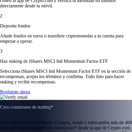
Obtén la app de Crypto.com y verifica tu identidad en minutos
directamente desde tu móvil.
2
Deposita fondos
Añade fondos en euros o transfiere criptomonedas a tu cuenta para
empezar a operar.
3
Haz staking de iShares MSCI Intl Momentum Factor ETF
Selecciona iShares MSCI Intl Momentum Factor ETF en la sección de
recompensas, acepta los términos y confirma. Todo listo para hacer
staking y recibir recompensas.
Regístrate ahora
Cero comisiones de trading*
Saca más partido a tu dinero. Compra, vende o intercambia más de 400
criptomonedas populares sin comisiones* desde la app de Crypto.com.