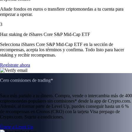
Añade fondos en euros o transfiere criptomonedas a tu cuenta para
empezar a operar.
3
Haz staking de iShares Core S&P Mid-Cap ETF
Selecciona iShares Core S&P Mid-Cap ETF en la sección de
recompensas, acepta los términos y confirma. Todo listo para hacer
staking y recibir recompensas.
Regístrate ahora
Cero comisiones de trading*
Saca más partido a tu dinero. Compra, vende o intercambia más de 400
criptomonedas populares sin comisiones* desde la app de Crypto.com.
Además, al formar parte de Level Up, puedes conseguir hasta un 6 %
de recompensas en Cronos (CRO) con la tarjeta Visa prepago de
Crypto.com. Sujeto a condiciones.
Únete a Level Up