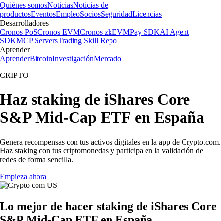
Quiénes somos
Noticias
Noticias de
productos
Eventos
Empleo
Socios
Seguridad
Licencias
Desarrolladores
Cronos PoS
Cronos EVM
Cronos zkEVM
Pay SDK
AI Agent
SDK
MCP Servers
Trading Skill Repo
Aprender
Aprender
Bitcoin
Investigación
Mercado
CRIPTO
Haz staking de iShares Core
S&P Mid-Cap ETF en España
Genera recompensas con tus activos digitales en la app de Crypto.com.
Haz staking con tus criptomonedas y participa en la validación de
redes de forma sencilla.
Empieza ahora
Lo mejor de hacer staking de iShares Core
S&P Mid-Cap ETF en España