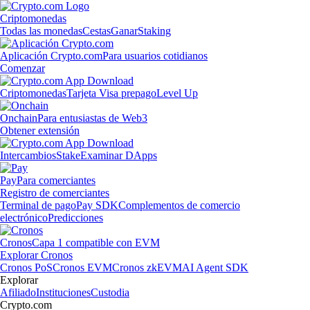
Criptomonedas
Todas las monedas
Cestas
Ganar
Staking
Aplicación Crypto.com
Para usuarios cotidianos
Comenzar
Criptomonedas
Tarjeta Visa prepago
Level Up
Onchain
Para entusiastas de Web3
Obtener extensión
Intercambios
Stake
Examinar DApps
Pay
Para comerciantes
Registro de comerciantes
Terminal de pago
Pay SDK
Complementos de comercio
electrónico
Predicciones
Cronos
Capa 1 compatible con EVM
Explorar Cronos
Cronos PoS
Cronos EVM
Cronos zkEVM
AI Agent SDK
Explorar
Afiliado
Instituciones
Custodia
Crypto.com