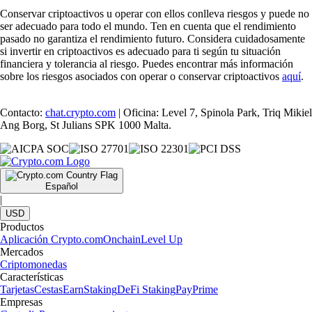
Conservar criptoactivos u operar con ellos conlleva riesgos y puede no
ser adecuado para todo el mundo. Ten en cuenta que el rendimiento
pasado no garantiza el rendimiento futuro. Considera cuidadosamente
si invertir en criptoactivos es adecuado para ti según tu situación
financiera y tolerancia al riesgo. Puedes encontrar más información
sobre los riesgos asociados con operar o conservar criptoactivos
aquí
.
Contacto:
chat.crypto.com
| Oficina: Level 7, Spinola Park, Triq Mikiel
Ang Borg, St Julians SPK 1000 Malta.
Español
|
USD
Productos
Aplicación Crypto.com
Onchain
Level Up
Mercados
Criptomonedas
Características
Tarjetas
Cestas
Earn
Staking
DeFi Staking
Pay
Prime
Empresas