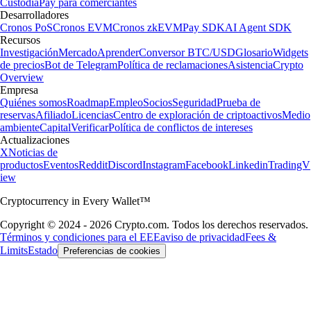
Custodia
Pay para comerciantes
Desarrolladores
Cronos PoS
Cronos EVM
Cronos zkEVM
Pay SDK
AI Agent SDK
Recursos
Investigación
Mercado
Aprender
Conversor BTC/USD
Glosario
Widgets
de precios
Bot de Telegram
Política de reclamaciones
Asistencia
Crypto
Overview
Empresa
Quiénes somos
Roadmap
Empleo
Socios
Seguridad
Prueba de
reservas
Afiliado
Licencias
Centro de exploración de criptoactivos
Medio
ambiente
Capital
Verificar
Política de conflictos de intereses
Actualizaciones
X
Noticias de
productos
Eventos
Reddit
Discord
Instagram
Facebook
Linkedin
TradingV
iew
Cryptocurrency in Every Wallet™
Copyright © 2024 - 2026 Crypto.com. Todos los derechos reservados.
Términos y condiciones para el EEE
aviso de privacidad
Fees &
Limits
Estado
Preferencias de cookies