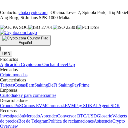
Contacto:
chat.crypto.com
| Oficina: Level 7, Spinola Park, Triq Mikiel
Ang Borg, St Julians SPK 1000 Malta.
Español
|
USD
Productos
Aplicación Crypto.com
Onchain
Level Up
Mercados
Criptomonedas
Características
Tarjetas
Cestas
Earn
Staking
DeFi Staking
Pay
Prime
Empresas
Custodia
Pay para comerciantes
Desarrolladores
Cronos PoS
Cronos EVM
Cronos zkEVM
Pay SDK
AI Agent SDK
Recursos
Investigación
Mercado
Aprender
Conversor BTC/USD
Glosario
Widgets
de precios
Bot de Telegram
Política de reclamaciones
Asistencia
Crypto
Overview