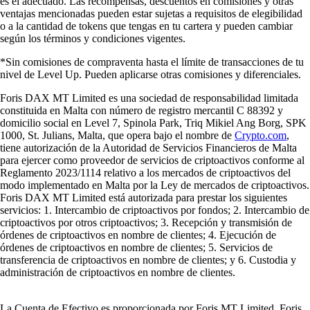
es el adecuado. Las recompensas, descuentos en comisiones y otras
ventajas mencionadas pueden estar sujetas a requisitos de elegibilidad
o a la cantidad de tokens que tengas en tu cartera y pueden cambiar
según los términos y condiciones vigentes.
*Sin comisiones de compraventa hasta el límite de transacciones de tu
nivel de Level Up. Pueden aplicarse otras comisiones y diferenciales.
Foris DAX MT Limited es una sociedad de responsabilidad limitada
constituida en Malta con número de registro mercantil C 88392 y
domicilio social en Level 7, Spinola Park, Triq Mikiel Ang Borg, SPK
1000, St. Julians, Malta, que opera bajo el nombre de
Crypto.com
,
tiene autorización de la Autoridad de Servicios Financieros de Malta
para ejercer como proveedor de servicios de criptoactivos conforme al
Reglamento 2023/1114 relativo a los mercados de criptoactivos del
modo implementado en Malta por la Ley de mercados de criptoactivos.
Foris DAX MT Limited está autorizada para prestar los siguientes
servicios: 1. Intercambio de criptoactivos por fondos; 2. Intercambio de
criptoactivos por otros criptoactivos; 3. Recepción y transmisión de
órdenes de criptoactivos en nombre de clientes; 4. Ejecución de
órdenes de criptoactivos en nombre de clientes; 5. Servicios de
transferencia de criptoactivos en nombre de clientes; y 6. Custodia y
administración de criptoactivos en nombre de clientes.
La Cuenta de Efectivo es proporcionada por Foris MT Limited. Foris