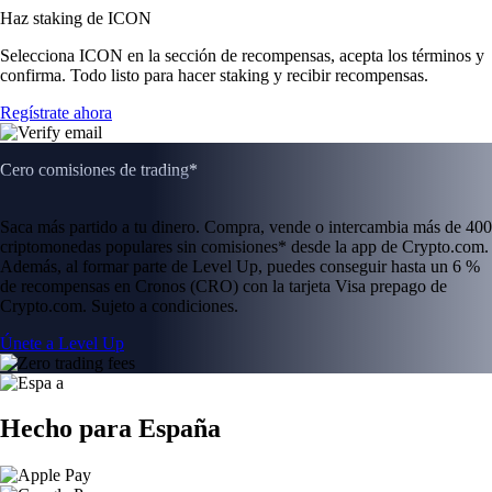
Haz staking de ICON
Selecciona ICON en la sección de recompensas, acepta los términos y
confirma. Todo listo para hacer staking y recibir recompensas.
Regístrate ahora
Cero comisiones de trading*
Saca más partido a tu dinero. Compra, vende o intercambia más de 400
criptomonedas populares sin comisiones* desde la app de Crypto.com.
Además, al formar parte de Level Up, puedes conseguir hasta un 6 %
de recompensas en Cronos (CRO) con la tarjeta Visa prepago de
Crypto.com. Sujeto a condiciones.
Únete a Level Up
Hecho para España