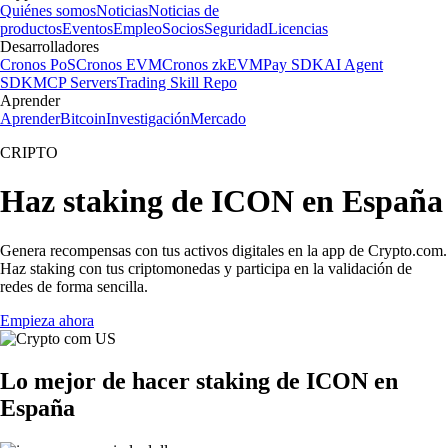
Quiénes somos
Noticias
Noticias de
productos
Eventos
Empleo
Socios
Seguridad
Licencias
Desarrolladores
Cronos PoS
Cronos EVM
Cronos zkEVM
Pay SDK
AI Agent
SDK
MCP Servers
Trading Skill Repo
Aprender
Aprender
Bitcoin
Investigación
Mercado
CRIPTO
Haz staking de ICON en España
Genera recompensas con tus activos digitales en la app de Crypto.com.
Haz staking con tus criptomonedas y participa en la validación de
redes de forma sencilla.
Empieza ahora
Lo mejor de hacer staking de ICON en
España