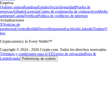
Empresa
Quiénes somos
Roadmap
Empleo
Socios
Seguridad
Prueba de
reservas
Afiliado
Licencias
Centro de exploración de criptoactivos
Medio
ambiente
Capital
Verificar
Política de conflictos de intereses
Actualizaciones
X
Noticias de
productos
Eventos
Reddit
Discord
Instagram
Facebook
Linkedin
TradingV
iew
Cryptocurrency in Every Wallet™
Copyright © 2024 - 2026 Crypto.com. Todos los derechos reservados.
Términos y condiciones para el EEE
aviso de privacidad
Fees &
Limits
Estado
Preferencias de cookies