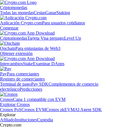
Criptomonedas
Todas las monedas
Cestas
Ganar
Staking
Aplicación Crypto.com
Para usuarios cotidianos
Comenzar
Criptomonedas
Tarjeta Visa prepago
Level Up
Onchain
Para entusiastas de Web3
Obtener extensión
Intercambios
Stake
Examinar DApps
Pay
Para comerciantes
Registro de comerciantes
Terminal de pago
Pay SDK
Complementos de comercio
electrónico
Predicciones
Cronos
Capa 1 compatible con EVM
Explorar Cronos
Cronos PoS
Cronos EVM
Cronos zkEVM
AI Agent SDK
Explorar
Afiliado
Instituciones
Custodia
Crypto.com