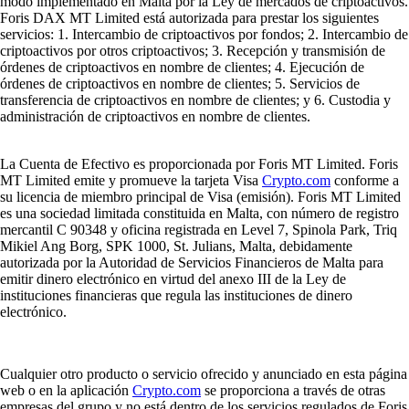
modo implementado en Malta por la Ley de mercados de criptoactivos.
Foris DAX MT Limited está autorizada para prestar los siguientes
servicios: 1. Intercambio de criptoactivos por fondos; 2. Intercambio de
criptoactivos por otros criptoactivos; 3. Recepción y transmisión de
órdenes de criptoactivos en nombre de clientes; 4. Ejecución de
órdenes de criptoactivos en nombre de clientes; 5. Servicios de
transferencia de criptoactivos en nombre de clientes; y 6. Custodia y
administración de criptoactivos en nombre de clientes.
La Cuenta de Efectivo es proporcionada por Foris MT Limited. Foris
MT Limited emite y promueve la tarjeta Visa
Crypto.com
conforme a
su licencia de miembro principal de Visa (emisión). Foris MT Limited
es una sociedad limitada constituida en Malta, con número de registro
mercantil C 90348 y oficina registrada en Level 7, Spinola Park, Triq
Mikiel Ang Borg, SPK 1000, St. Julians, Malta, debidamente
autorizada por la Autoridad de Servicios Financieros de Malta para
emitir dinero electrónico en virtud del anexo III de la Ley de
instituciones financieras que regula las instituciones de dinero
electrónico.
Cualquier otro producto o servicio ofrecido y anunciado en esta página
web o en la aplicación
Crypto.com
se proporciona a través de otras
empresas del grupo y no está dentro de los servicios regulados de Foris