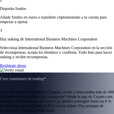
Deposita fondos
Añade fondos en euros o transfiere criptomonedas a tu cuenta para
empezar a operar.
3
Haz staking de International Business Machines Corporation
Selecciona International Business Machines Corporation en la sección
de recompensas, acepta los términos y confirma. Todo listo para hacer
staking y recibir recompensas.
Regístrate ahora
Cero comisiones de trading*
Saca más partido a tu dinero. Compra, vende o intercambia más de 400
criptomonedas populares sin comisiones* desde la app de Crypto.com.
Además, al formar parte de Level Up, puedes conseguir hasta un 6 %
de recompensas en Cronos (CRO) con la tarjeta Visa prepago de
Crypto.com. Sujeto a condiciones.