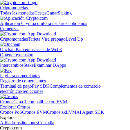
Criptomonedas
Todas las monedas
Cestas
Ganar
Staking
Aplicación Crypto.com
Para usuarios cotidianos
Comenzar
Criptomonedas
Tarjeta Visa prepago
Level Up
Onchain
Para entusiastas de Web3
Obtener extensión
Intercambios
Stake
Examinar DApps
Pay
Para comerciantes
Registro de comerciantes
Terminal de pago
Pay SDK
Complementos de comercio
electrónico
Predicciones
Cronos
Capa 1 compatible con EVM
Explorar Cronos
Cronos PoS
Cronos EVM
Cronos zkEVM
AI Agent SDK
Explorar
Afiliado
Instituciones
Custodia
Crypto.com