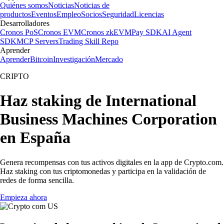
Quiénes somos
Noticias
Noticias de
productos
Eventos
Empleo
Socios
Seguridad
Licencias
Desarrolladores
Cronos PoS
Cronos EVM
Cronos zkEVM
Pay SDK
AI Agent
SDK
MCP Servers
Trading Skill Repo
Aprender
Aprender
Bitcoin
Investigación
Mercado
CRIPTO
Haz staking de International
Business Machines Corporation
en España
Genera recompensas con tus activos digitales en la app de Crypto.com.
Haz staking con tus criptomonedas y participa en la validación de
redes de forma sencilla.
Empieza ahora