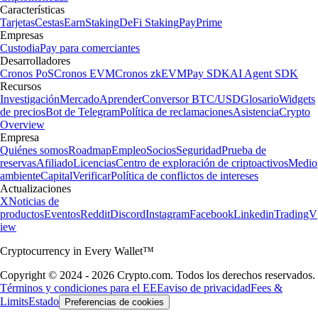
Características
Tarjetas
Cestas
Earn
Staking
DeFi Staking
Pay
Prime
Empresas
Custodia
Pay para comerciantes
Desarrolladores
Cronos PoS
Cronos EVM
Cronos zkEVM
Pay SDK
AI Agent SDK
Recursos
Investigación
Mercado
Aprender
Conversor BTC/USD
Glosario
Widgets
de precios
Bot de Telegram
Política de reclamaciones
Asistencia
Crypto
Overview
Empresa
Quiénes somos
Roadmap
Empleo
Socios
Seguridad
Prueba de
reservas
Afiliado
Licencias
Centro de exploración de criptoactivos
Medio
ambiente
Capital
Verificar
Política de conflictos de intereses
Actualizaciones
X
Noticias de
productos
Eventos
Reddit
Discord
Instagram
Facebook
Linkedin
TradingV
iew
Cryptocurrency in Every Wallet™
Copyright © 2024 - 2026 Crypto.com. Todos los derechos reservados.
Términos y condiciones para el EEE
aviso de privacidad
Fees &
Limits
Estado
Preferencias de cookies