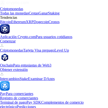
Criptomonedas
Todas las monedas
Cestas
Ganar
Staking
Tendencias
Bitcoin
Ethereum
XRP
Dogecoin
Cronos
Aplicación Crypto.com
Para usuarios cotidianos
Comenzar
Criptomonedas
Tarjeta Visa prepago
Level Up
Onchain
Para entusiastas de Web3
Obtener extensión
Intercambios
Stake
Examinar DApps
Pay
Para comerciantes
Registro de comerciantes
Terminal de pago
Pay SDK
Complementos de comercio
electrónico
Predicciones