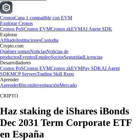
Cronos
Capa 1 compatible con EVM
Explorar Cronos
Cronos PoS
Cronos EVM
Cronos zkEVM
AI Agent SDK
Explorar
Afiliado
Instituciones
Custodia
Crypto.com
Quiénes somos
Noticias
Noticias de
productos
Eventos
Empleo
Socios
Seguridad
Licencias
Desarrolladores
Cronos PoS
Cronos EVM
Cronos zkEVM
Pay SDK
AI Agent
SDK
MCP Servers
Trading Skill Repo
Aprender
Aprender
Bitcoin
Investigación
Mercado
CRIPTO
Haz staking de iShares iBonds
Dec 2031 Term Corporate ETF
en España