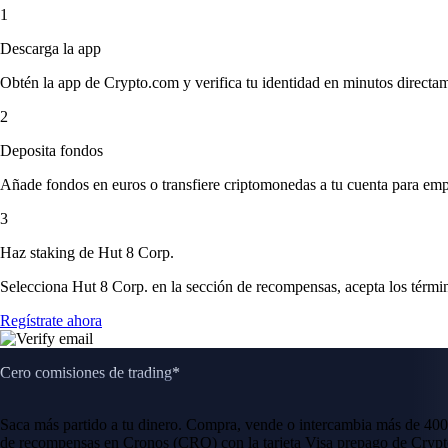
1
Descarga la app
Obtén la app de Crypto.com y verifica tu identidad en minutos directa
2
Deposita fondos
Añade fondos en euros o transfiere criptomonedas a tu cuenta para emp
3
Haz staking de Hut 8 Corp.
Selecciona Hut 8 Corp. en la sección de recompensas, acepta los términ
Regístrate ahora
Cero comisiones de trading*
Saca más partido a tu dinero. Compra, vende o intercambia más de 400
de recompensas en Cronos (CRO) con la tarjeta Visa prepago de Crypt