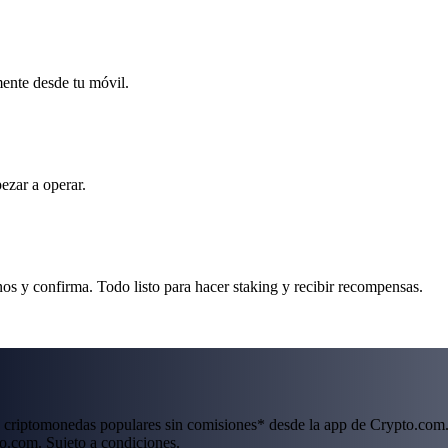
mente desde tu móvil.
ezar a operar.
os y confirma. Todo listo para hacer staking y recibir recompensas.
 criptomonedas populares sin comisiones* desde la app de Crypto.com.
o.com. Sujeto a condiciones.