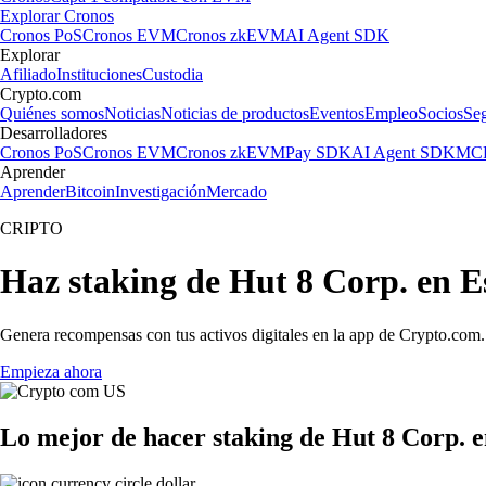
Explorar Cronos
Cronos PoS
Cronos EVM
Cronos zkEVM
AI Agent SDK
Explorar
Afiliado
Instituciones
Custodia
Crypto.com
Quiénes somos
Noticias
Noticias de productos
Eventos
Empleo
Socios
Se
Desarrolladores
Cronos PoS
Cronos EVM
Cronos zkEVM
Pay SDK
AI Agent SDK
MCP
Aprender
Aprender
Bitcoin
Investigación
Mercado
CRIPTO
Haz staking de Hut 8 Corp. en 
Genera recompensas con tus activos digitales en la app de Crypto.com. 
Empieza ahora
Lo mejor de hacer staking de Hut 8 Corp. 