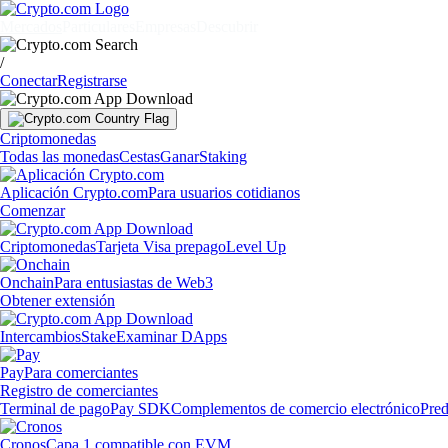
Mercados
Particulares
Empresas
Descubrir
/
Conectar
Registrarse
Criptomonedas
Todas las monedas
Cestas
Ganar
Staking
Aplicación Crypto.com
Para usuarios cotidianos
Comenzar
Criptomonedas
Tarjeta Visa prepago
Level Up
Onchain
Para entusiastas de Web3
Obtener extensión
Intercambios
Stake
Examinar DApps
Pay
Para comerciantes
Registro de comerciantes
Terminal de pago
Pay SDK
Complementos de comercio electrónico
Pred
Cronos
Capa 1 compatible con EVM