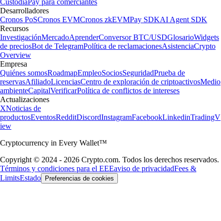
Custodia
Pay para comerciantes
Desarrolladores
Cronos PoS
Cronos EVM
Cronos zkEVM
Pay SDK
AI Agent SDK
Recursos
Investigación
Mercado
Aprender
Conversor BTC/USD
Glosario
Widgets
de precios
Bot de Telegram
Política de reclamaciones
Asistencia
Crypto
Overview
Empresa
Quiénes somos
Roadmap
Empleo
Socios
Seguridad
Prueba de
reservas
Afiliado
Licencias
Centro de exploración de criptoactivos
Medio
ambiente
Capital
Verificar
Política de conflictos de intereses
Actualizaciones
X
Noticias de
productos
Eventos
Reddit
Discord
Instagram
Facebook
Linkedin
TradingV
iew
Cryptocurrency in Every Wallet™
Copyright © 2024 - 2026 Crypto.com. Todos los derechos reservados.
Términos y condiciones para el EEE
aviso de privacidad
Fees &
Limits
Estado
Preferencias de cookies