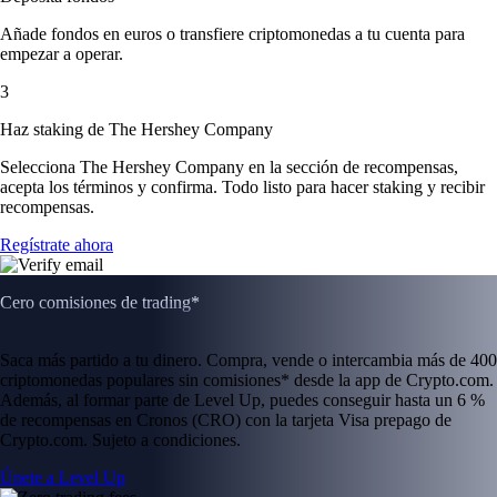
Añade fondos en euros o transfiere criptomonedas a tu cuenta para
empezar a operar.
3
Haz staking de The Hershey Company
Selecciona The Hershey Company en la sección de recompensas,
acepta los términos y confirma. Todo listo para hacer staking y recibir
recompensas.
Regístrate ahora
Cero comisiones de trading*
Saca más partido a tu dinero. Compra, vende o intercambia más de 400
criptomonedas populares sin comisiones* desde la app de Crypto.com.
Además, al formar parte de Level Up, puedes conseguir hasta un 6 %
de recompensas en Cronos (CRO) con la tarjeta Visa prepago de
Crypto.com. Sujeto a condiciones.
Únete a Level Up