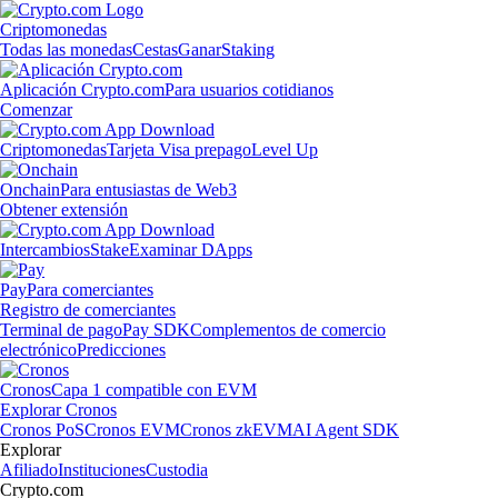
Criptomonedas
Todas las monedas
Cestas
Ganar
Staking
Aplicación Crypto.com
Para usuarios cotidianos
Comenzar
Criptomonedas
Tarjeta Visa prepago
Level Up
Onchain
Para entusiastas de Web3
Obtener extensión
Intercambios
Stake
Examinar DApps
Pay
Para comerciantes
Registro de comerciantes
Terminal de pago
Pay SDK
Complementos de comercio
electrónico
Predicciones
Cronos
Capa 1 compatible con EVM
Explorar Cronos
Cronos PoS
Cronos EVM
Cronos zkEVM
AI Agent SDK
Explorar
Afiliado
Instituciones
Custodia
Crypto.com