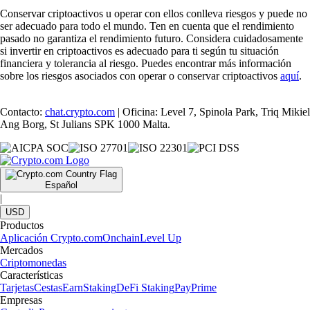
Conservar criptoactivos u operar con ellos conlleva riesgos y puede no
ser adecuado para todo el mundo. Ten en cuenta que el rendimiento
pasado no garantiza el rendimiento futuro. Considera cuidadosamente
si invertir en criptoactivos es adecuado para ti según tu situación
financiera y tolerancia al riesgo. Puedes encontrar más información
sobre los riesgos asociados con operar o conservar criptoactivos
aquí
.
Contacto:
chat.crypto.com
| Oficina: Level 7, Spinola Park, Triq Mikiel
Ang Borg, St Julians SPK 1000 Malta.
Español
|
USD
Productos
Aplicación Crypto.com
Onchain
Level Up
Mercados
Criptomonedas
Características
Tarjetas
Cestas
Earn
Staking
DeFi Staking
Pay
Prime
Empresas