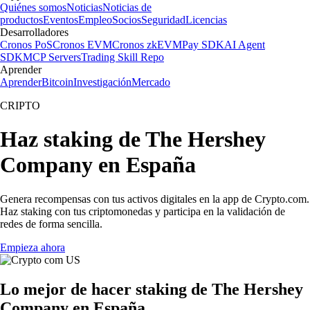
Quiénes somos
Noticias
Noticias de
productos
Eventos
Empleo
Socios
Seguridad
Licencias
Desarrolladores
Cronos PoS
Cronos EVM
Cronos zkEVM
Pay SDK
AI Agent
SDK
MCP Servers
Trading Skill Repo
Aprender
Aprender
Bitcoin
Investigación
Mercado
CRIPTO
Haz staking de The Hershey
Company en España
Genera recompensas con tus activos digitales en la app de Crypto.com.
Haz staking con tus criptomonedas y participa en la validación de
redes de forma sencilla.
Empieza ahora
Lo mejor de hacer staking de The Hershey
Company en España