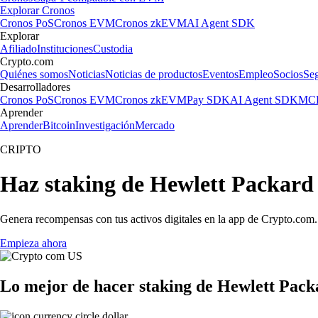
Explorar Cronos
Cronos PoS
Cronos EVM
Cronos zkEVM
AI Agent SDK
Explorar
Afiliado
Instituciones
Custodia
Crypto.com
Quiénes somos
Noticias
Noticias de productos
Eventos
Empleo
Socios
Se
Desarrolladores
Cronos PoS
Cronos EVM
Cronos zkEVM
Pay SDK
AI Agent SDK
MCP
Aprender
Aprender
Bitcoin
Investigación
Mercado
CRIPTO
Haz staking de Hewlett Packar
Genera recompensas con tus activos digitales en la app de Crypto.com. 
Empieza ahora
Lo mejor de hacer staking de Hewlett Pac