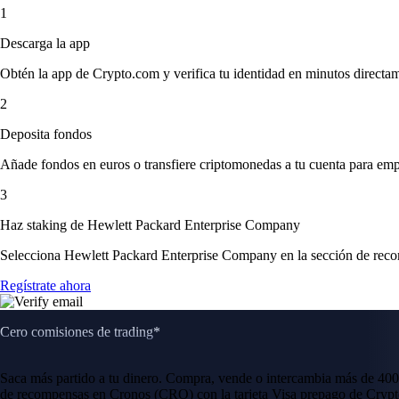
1
Descarga la app
Obtén la app de Crypto.com y verifica tu identidad en minutos directa
2
Deposita fondos
Añade fondos en euros o transfiere criptomonedas a tu cuenta para emp
3
Haz staking de Hewlett Packard Enterprise Company
Selecciona Hewlett Packard Enterprise Company en la sección de recomp
Regístrate ahora
Cero comisiones de trading*
Saca más partido a tu dinero. Compra, vende o intercambia más de 400
de recompensas en Cronos (CRO) con la tarjeta Visa prepago de Crypt