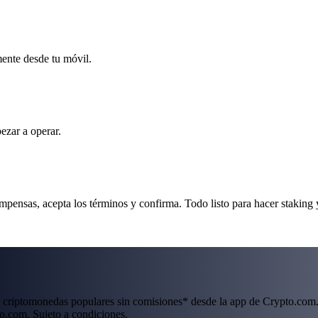
mente desde tu móvil.
ezar a operar.
ensas, acepta los términos y confirma. Todo listo para hacer staking 
 criptomonedas populares sin comisiones* desde la app de Crypto.com.
o.com. Sujeto a condiciones.