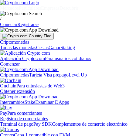
Mercados
Particulares
Empresas
Descubrir
/
Conectar
Registrarse
Criptomonedas
Todas las monedas
Cestas
Ganar
Staking
Aplicación Crypto.com
Para usuarios cotidianos
Comenzar
Criptomonedas
Tarjeta Visa prepago
Level Up
Onchain
Para entusiastas de Web3
Obtener extensión
Intercambios
Stake
Examinar DApps
Pay
Para comerciantes
Registro de comerciantes
Terminal de pago
Pay SDK
Complementos de comercio electrónico
Cronos
Capa 1 compatible con EVM