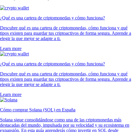
¿Qué es una cartera de criptomonedas y cómo funciona?
Descubre qué es una cartera de criptomonedas, cómo funciona y qué
tipos existen para guardar tus criptoactivos de forma segura. Aprende a
elegir la que mejor se adapte a ti.
Learn more
¿Qué es una cartera de criptomonedas y cómo funciona?
Descubre qué es una cartera de criptomonedas, cómo funciona y qué
tipos existen para guardar tus criptoactivos de forma segura. Aprende a
elegir la que mejor se adapte a ti.
Learn more
Cómo comprar Solana (SOL) en España
Solana sigue consolidándose como una de las criptomonedas más
destacadas del mundo, impulsada por su velocidad y su ecosistema en
expansión. En esta guía aprenderás cómo invertir en SOL desde