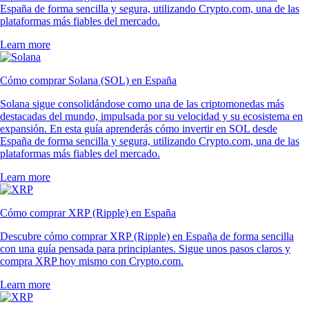
España de forma sencilla y segura, utilizando Crypto.com, una de las
plataformas más fiables del mercado.
Learn more
Cómo comprar Solana (SOL) en España
Solana sigue consolidándose como una de las criptomonedas más
destacadas del mundo, impulsada por su velocidad y su ecosistema en
expansión. En esta guía aprenderás cómo invertir en SOL desde
España de forma sencilla y segura, utilizando Crypto.com, una de las
plataformas más fiables del mercado.
Learn more
Cómo comprar XRP (Ripple) en España
Descubre cómo comprar XRP (Ripple) en España de forma sencilla
con una guía pensada para principiantes. Sigue unos pasos claros y
compra XRP hoy mismo con Crypto.com.
Learn more