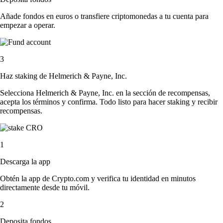
Añade fondos en euros o transfiere criptomonedas a tu cuenta para
empezar a operar.
3
Haz staking de Helmerich & Payne, Inc.
Selecciona Helmerich & Payne, Inc. en la sección de recompensas,
acepta los términos y confirma. Todo listo para hacer staking y recibir
recompensas.
1
Descarga la app
Obtén la app de Crypto.com y verifica tu identidad en minutos
directamente desde tu móvil.
2
Deposita fondos