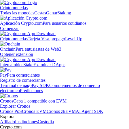
Criptomonedas
Todas las monedas
Cestas
Ganar
Staking
Aplicación Crypto.com
Para usuarios cotidianos
Comenzar
Criptomonedas
Tarjeta Visa prepago
Level Up
Onchain
Para entusiastas de Web3
Obtener extensión
Intercambios
Stake
Examinar DApps
Pay
Para comerciantes
Registro de comerciantes
Terminal de pago
Pay SDK
Complementos de comercio
electrónico
Predicciones
Cronos
Capa 1 compatible con EVM
Explorar Cronos
Cronos PoS
Cronos EVM
Cronos zkEVM
AI Agent SDK
Explorar
Afiliado
Instituciones
Custodia
Crypto.com