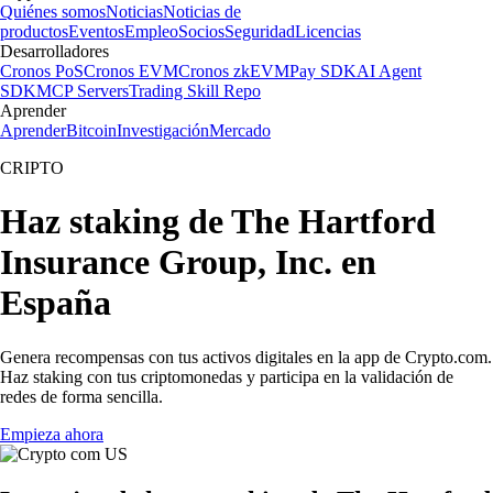
Quiénes somos
Noticias
Noticias de
productos
Eventos
Empleo
Socios
Seguridad
Licencias
Desarrolladores
Cronos PoS
Cronos EVM
Cronos zkEVM
Pay SDK
AI Agent
SDK
MCP Servers
Trading Skill Repo
Aprender
Aprender
Bitcoin
Investigación
Mercado
CRIPTO
Haz staking de The Hartford
Insurance Group, Inc. en
España
Genera recompensas con tus activos digitales en la app de Crypto.com.
Haz staking con tus criptomonedas y participa en la validación de
redes de forma sencilla.
Empieza ahora