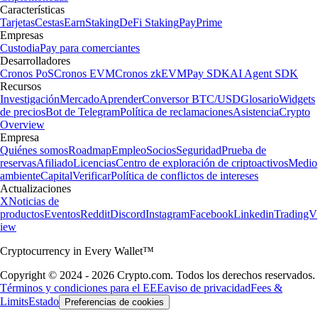
Características
Tarjetas
Cestas
Earn
Staking
DeFi Staking
Pay
Prime
Empresas
Custodia
Pay para comerciantes
Desarrolladores
Cronos PoS
Cronos EVM
Cronos zkEVM
Pay SDK
AI Agent SDK
Recursos
Investigación
Mercado
Aprender
Conversor BTC/USD
Glosario
Widgets
de precios
Bot de Telegram
Política de reclamaciones
Asistencia
Crypto
Overview
Empresa
Quiénes somos
Roadmap
Empleo
Socios
Seguridad
Prueba de
reservas
Afiliado
Licencias
Centro de exploración de criptoactivos
Medio
ambiente
Capital
Verificar
Política de conflictos de intereses
Actualizaciones
X
Noticias de
productos
Eventos
Reddit
Discord
Instagram
Facebook
Linkedin
TradingV
iew
Cryptocurrency in Every Wallet™
Copyright © 2024 - 2026 Crypto.com. Todos los derechos reservados.
Términos y condiciones para el EEE
aviso de privacidad
Fees &
Limits
Estado
Preferencias de cookies