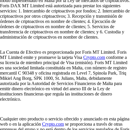
modo implementado en Malta por la Ley de mercados de criptoactivos.
Foris DAX MT Limited está autorizada para prestar los siguientes
servicios: 1. Intercambio de criptoactivos por fondos; 2. Intercambio de
criptoactivos por otros criptoactivos; 3. Recepción y transmisión de
órdenes de criptoactivos en nombre de clientes; 4. Ejecución de
órdenes de criptoactivos en nombre de clientes; 5. Servicios de
transferencia de criptoactivos en nombre de clientes; y 6. Custodia y
administración de criptoactivos en nombre de clientes.
La Cuenta de Efectivo es proporcionada por Foris MT Limited. Foris
MT Limited emite y promueve la tarjeta Visa
Crypto.com
conforme a
su licencia de miembro principal de Visa (emisión). Foris MT Limited
es una sociedad limitada constituida en Malta, con número de registro
mercantil C 90348 y oficina registrada en Level 7, Spinola Park, Triq
Mikiel Ang Borg, SPK 1000, St. Julians, Malta, debidamente
autorizada por la Autoridad de Servicios Financieros de Malta para
emitir dinero electrónico en virtud del anexo III de la Ley de
instituciones financieras que regula las instituciones de dinero
electrónico.
Cualquier otro producto o servicio ofrecido y anunciado en esta página
web o en la aplicación
Crypto.com
se proporciona a través de otras
empresas del grupo y no está dentro de los servicios regulados de Foris