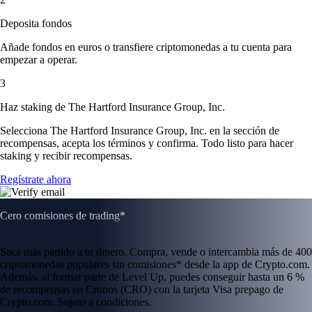
Deposita fondos
Añade fondos en euros o transfiere criptomonedas a tu cuenta para
empezar a operar.
3
Haz staking de The Hartford Insurance Group, Inc.
Selecciona The Hartford Insurance Group, Inc. en la sección de
recompensas, acepta los términos y confirma. Todo listo para hacer
staking y recibir recompensas.
Regístrate ahora
Cero comisiones de trading*
Saca más partido a tu dinero. Compra, vende o intercambia más de 400
criptomonedas populares sin comisiones* desde la app de Crypto.com.
Además, al formar parte de Level Up, puedes conseguir hasta un 6 %
de recompensas en Cronos (CRO) con la tarjeta Visa prepago de
Crypto.com. Sujeto a condiciones.