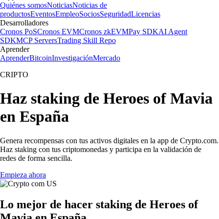
Quiénes somos
Noticias
Noticias de
productos
Eventos
Empleo
Socios
Seguridad
Licencias
Desarrolladores
Cronos PoS
Cronos EVM
Cronos zkEVM
Pay SDK
AI Agent
SDK
MCP Servers
Trading Skill Repo
Aprender
Aprender
Bitcoin
Investigación
Mercado
CRIPTO
Haz staking de Heroes of Mavia
en España
Genera recompensas con tus activos digitales en la app de Crypto.com.
Haz staking con tus criptomonedas y participa en la validación de
redes de forma sencilla.
Empieza ahora
Lo mejor de hacer staking de Heroes of
Mavia en España