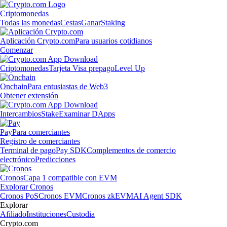
Criptomonedas
Todas las monedas
Cestas
Ganar
Staking
Aplicación Crypto.com
Para usuarios cotidianos
Comenzar
Criptomonedas
Tarjeta Visa prepago
Level Up
Onchain
Para entusiastas de Web3
Obtener extensión
Intercambios
Stake
Examinar DApps
Pay
Para comerciantes
Registro de comerciantes
Terminal de pago
Pay SDK
Complementos de comercio
electrónico
Predicciones
Cronos
Capa 1 compatible con EVM
Explorar Cronos
Cronos PoS
Cronos EVM
Cronos zkEVM
AI Agent SDK
Explorar
Afiliado
Instituciones
Custodia
Crypto.com