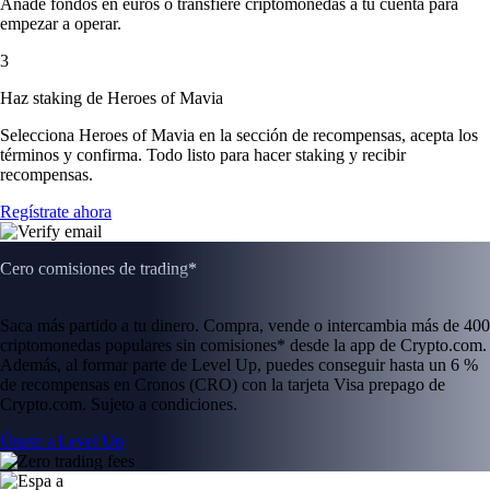
Añade fondos en euros o transfiere criptomonedas a tu cuenta para
empezar a operar.
3
Haz staking de Heroes of Mavia
Selecciona Heroes of Mavia en la sección de recompensas, acepta los
términos y confirma. Todo listo para hacer staking y recibir
recompensas.
Regístrate ahora
Cero comisiones de trading*
Saca más partido a tu dinero. Compra, vende o intercambia más de 400
criptomonedas populares sin comisiones* desde la app de Crypto.com.
Además, al formar parte de Level Up, puedes conseguir hasta un 6 %
de recompensas en Cronos (CRO) con la tarjeta Visa prepago de
Crypto.com. Sujeto a condiciones.
Únete a Level Up