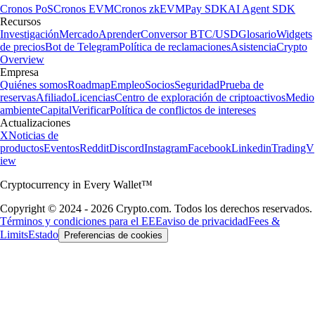
Cronos PoS
Cronos EVM
Cronos zkEVM
Pay SDK
AI Agent SDK
Recursos
Investigación
Mercado
Aprender
Conversor BTC/USD
Glosario
Widgets
de precios
Bot de Telegram
Política de reclamaciones
Asistencia
Crypto
Overview
Empresa
Quiénes somos
Roadmap
Empleo
Socios
Seguridad
Prueba de
reservas
Afiliado
Licencias
Centro de exploración de criptoactivos
Medio
ambiente
Capital
Verificar
Política de conflictos de intereses
Actualizaciones
X
Noticias de
productos
Eventos
Reddit
Discord
Instagram
Facebook
Linkedin
TradingV
iew
Cryptocurrency in Every Wallet™
Copyright © 2024 - 2026 Crypto.com. Todos los derechos reservados.
Términos y condiciones para el EEE
aviso de privacidad
Fees &
Limits
Estado
Preferencias de cookies