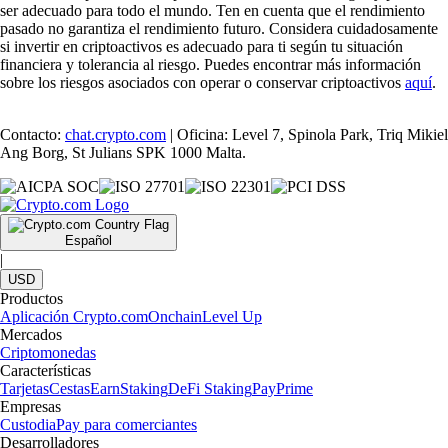
ser adecuado para todo el mundo. Ten en cuenta que el rendimiento
pasado no garantiza el rendimiento futuro. Considera cuidadosamente
si invertir en criptoactivos es adecuado para ti según tu situación
financiera y tolerancia al riesgo. Puedes encontrar más información
sobre los riesgos asociados con operar o conservar criptoactivos
aquí
.
Contacto:
chat.crypto.com
| Oficina: Level 7, Spinola Park, Triq Mikiel
Ang Borg, St Julians SPK 1000 Malta.
Español
|
USD
Productos
Aplicación Crypto.com
Onchain
Level Up
Mercados
Criptomonedas
Características
Tarjetas
Cestas
Earn
Staking
DeFi Staking
Pay
Prime
Empresas
Custodia
Pay para comerciantes
Desarrolladores