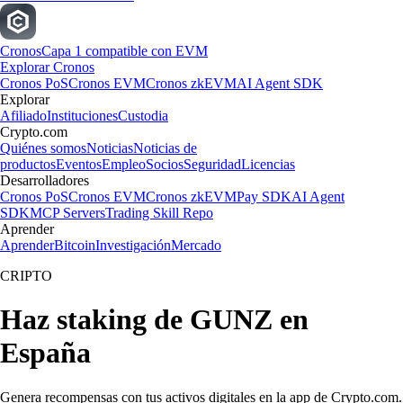
Cronos
Capa 1 compatible con EVM
Explorar Cronos
Cronos PoS
Cronos EVM
Cronos zkEVM
AI Agent SDK
Explorar
Afiliado
Instituciones
Custodia
Crypto.com
Quiénes somos
Noticias
Noticias de
productos
Eventos
Empleo
Socios
Seguridad
Licencias
Desarrolladores
Cronos PoS
Cronos EVM
Cronos zkEVM
Pay SDK
AI Agent
SDK
MCP Servers
Trading Skill Repo
Aprender
Aprender
Bitcoin
Investigación
Mercado
CRIPTO
Haz staking de GUNZ en
España
Genera recompensas con tus activos digitales en la app de Crypto.com.