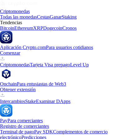
Criptomonedas
Todas las monedas
Cestas
Ganar
Staking
Tendencias
Bitcoin
Ethereum
XRP
Dogecoin
Cronos
Aplicación Crypto.com
Para usuarios cotidianos
Comenzar
Criptomonedas
Tarjeta Visa prepago
Level Up
Onchain
Para entusiastas de Web3
Obtener extensión
Intercambios
Stake
Examinar DApps
Pay
Para comerciantes
Registro de comerciantes
Terminal de pago
Pay SDK
Complementos de comercio
electrónico
Predicciones