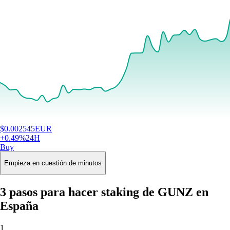
$
0.002545
EUR
+
0.49
%
24H
Buy
Empieza en cuestión de minutos
3 pasos para hacer staking de GUNZ en
España
1