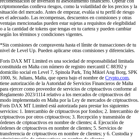
recomendación de inversión ni asesoramiento financiero. Operar con
criptomonedas conlleva riesgos, como la volatilidad de los precios y la
situación del mercado. Antes de empezar, evalúa si tu perfil de riesgo
es el adecuado. Las recompensas, descuentos en comisiones y otras
ventajas mencionadas pueden estar sujetas a requisitos de elegibilidad
o a la cantidad de tokens que tengas en tu cartera y pueden cambiar
según los términos y condiciones vigentes.
*Sin comisiones de compraventa hasta el límite de transacciones de tu
nivel de Level Up. Pueden aplicarse otras comisiones y diferenciales.
Foris DAX MT Limited es una sociedad de responsabilidad limitada
constituida en Malta con número de registro mercantil C 88392 y
domicilio social en Level 7, Spinola Park, Triq Mikiel Ang Borg, SPK
1000, St. Julians, Malta, que opera bajo el nombre de
Crypto.com
,
tiene autorización de la Autoridad de Servicios Financieros de Malta
para ejercer como proveedor de servicios de criptoactivos conforme al
Reglamento 2023/1114 relativo a los mercados de criptoactivos del
modo implementado en Malta por la Ley de mercados de criptoactivos.
Foris DAX MT Limited está autorizada para prestar los siguientes
servicios: 1. Intercambio de criptoactivos por fondos; 2. Intercambio de
criptoactivos por otros criptoactivos; 3. Recepción y transmisión de
órdenes de criptoactivos en nombre de clientes; 4. Ejecución de
órdenes de criptoactivos en nombre de clientes; 5. Servicios de
transferencia de criptoactivos en nombre de clientes; y 6. Custodia y