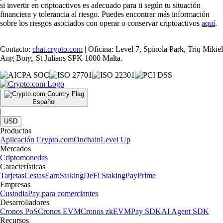
si invertir en criptoactivos es adecuado para ti según tu situación
financiera y tolerancia al riesgo. Puedes encontrar más información
sobre los riesgos asociados con operar o conservar criptoactivos
aquí
.
Contacto:
chat.crypto.com
| Oficina: Level 7, Spinola Park, Triq Mikiel
Ang Borg, St Julians SPK 1000 Malta.
Español
|
USD
Productos
Aplicación Crypto.com
Onchain
Level Up
Mercados
Criptomonedas
Características
Tarjetas
Cestas
Earn
Staking
DeFi Staking
Pay
Prime
Empresas
Custodia
Pay para comerciantes
Desarrolladores
Cronos PoS
Cronos EVM
Cronos zkEVM
Pay SDK
AI Agent SDK
Recursos