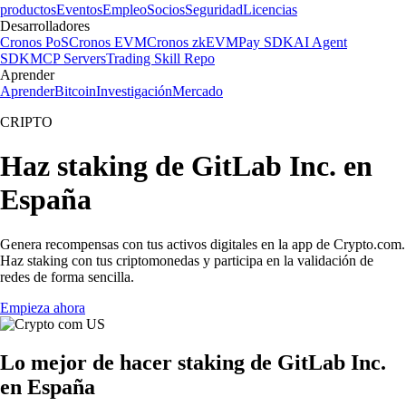
productos
Eventos
Empleo
Socios
Seguridad
Licencias
Desarrolladores
Cronos PoS
Cronos EVM
Cronos zkEVM
Pay SDK
AI Agent
SDK
MCP Servers
Trading Skill Repo
Aprender
Aprender
Bitcoin
Investigación
Mercado
CRIPTO
Haz staking de GitLab Inc. en
España
Genera recompensas con tus activos digitales en la app de Crypto.com.
Haz staking con tus criptomonedas y participa en la validación de
redes de forma sencilla.
Empieza ahora
Lo mejor de hacer staking de GitLab Inc.
en España