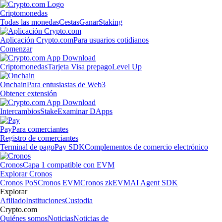
Criptomonedas
Todas las monedas
Cestas
Ganar
Staking
Aplicación Crypto.com
Para usuarios cotidianos
Comenzar
Criptomonedas
Tarjeta Visa prepago
Level Up
Onchain
Para entusiastas de Web3
Obtener extensión
Intercambios
Stake
Examinar DApps
Pay
Para comerciantes
Registro de comerciantes
Terminal de pago
Pay SDK
Complementos de comercio electrónico
Cronos
Capa 1 compatible con EVM
Explorar Cronos
Cronos PoS
Cronos EVM
Cronos zkEVM
AI Agent SDK
Explorar
Afiliado
Instituciones
Custodia
Crypto.com
Quiénes somos
Noticias
Noticias de