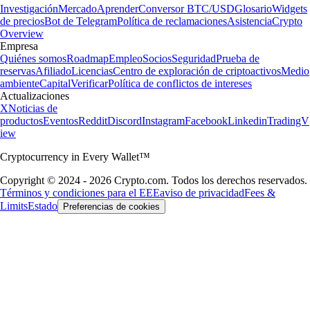
Investigación
Mercado
Aprender
Conversor BTC/USD
Glosario
Widgets
de precios
Bot de Telegram
Política de reclamaciones
Asistencia
Crypto
Overview
Empresa
Quiénes somos
Roadmap
Empleo
Socios
Seguridad
Prueba de
reservas
Afiliado
Licencias
Centro de exploración de criptoactivos
Medio
ambiente
Capital
Verificar
Política de conflictos de intereses
Actualizaciones
X
Noticias de
productos
Eventos
Reddit
Discord
Instagram
Facebook
Linkedin
TradingV
iew
Cryptocurrency in Every Wallet™
Copyright © 2024 - 2026 Crypto.com. Todos los derechos reservados.
Términos y condiciones para el EEE
aviso de privacidad
Fees &
Limits
Estado
Preferencias de cookies