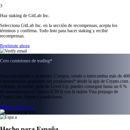
3
Haz staking de GitLab Inc.
Selecciona GitLab Inc. en la sección de recompensas, acepta los
términos y confirma. Todo listo para hacer staking y recibir
recompensas.
Regístrate ahora
Cero comisiones de trading*
Saca más partido a tu dinero. Compra, vende o intercambia más de 400
criptomonedas populares sin comisiones* desde la app de Crypto.com.
Además, al formar parte de Level Up, puedes conseguir hasta un 6 %
de recompensas en Cronos (CRO) con la tarjeta Visa prepago de
Crypto.com. Sujeto a condiciones.
Únete a Level Up
Hecho para España