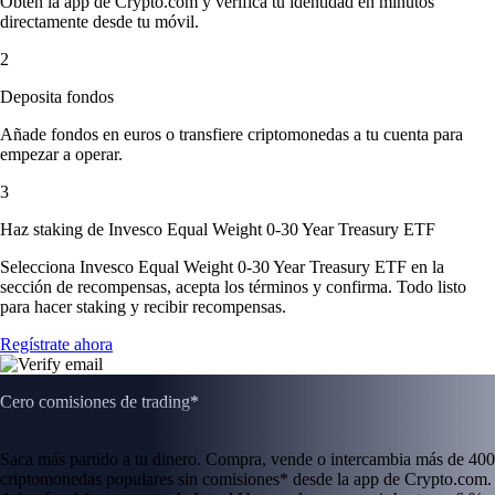
Obtén la app de Crypto.com y verifica tu identidad en minutos
directamente desde tu móvil.
2
Deposita fondos
Añade fondos en euros o transfiere criptomonedas a tu cuenta para
empezar a operar.
3
Haz staking de Invesco Equal Weight 0-30 Year Treasury ETF
Selecciona Invesco Equal Weight 0-30 Year Treasury ETF en la
sección de recompensas, acepta los términos y confirma. Todo listo
para hacer staking y recibir recompensas.
Regístrate ahora
Cero comisiones de trading*
Saca más partido a tu dinero. Compra, vende o intercambia más de 400
criptomonedas populares sin comisiones* desde la app de Crypto.com.