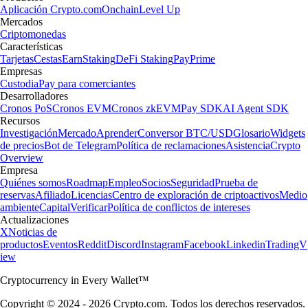
Aplicación Crypto.com
Onchain
Level Up
Mercados
Criptomonedas
Características
Tarjetas
Cestas
Earn
Staking
DeFi Staking
Pay
Prime
Empresas
Custodia
Pay para comerciantes
Desarrolladores
Cronos PoS
Cronos EVM
Cronos zkEVM
Pay SDK
AI Agent SDK
Recursos
Investigación
Mercado
Aprender
Conversor BTC/USD
Glosario
Widgets
de precios
Bot de Telegram
Política de reclamaciones
Asistencia
Crypto
Overview
Empresa
Quiénes somos
Roadmap
Empleo
Socios
Seguridad
Prueba de
reservas
Afiliado
Licencias
Centro de exploración de criptoactivos
Medio
ambiente
Capital
Verificar
Política de conflictos de intereses
Actualizaciones
X
Noticias de
productos
Eventos
Reddit
Discord
Instagram
Facebook
Linkedin
TradingV
iew
Cryptocurrency in Every Wallet™
Copyright © 2024 - 2026 Crypto.com. Todos los derechos reservados.