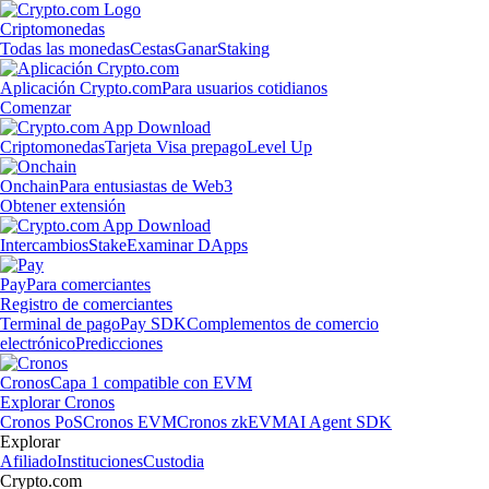
Criptomonedas
Todas las monedas
Cestas
Ganar
Staking
Aplicación Crypto.com
Para usuarios cotidianos
Comenzar
Criptomonedas
Tarjeta Visa prepago
Level Up
Onchain
Para entusiastas de Web3
Obtener extensión
Intercambios
Stake
Examinar DApps
Pay
Para comerciantes
Registro de comerciantes
Terminal de pago
Pay SDK
Complementos de comercio
electrónico
Predicciones
Cronos
Capa 1 compatible con EVM
Explorar Cronos
Cronos PoS
Cronos EVM
Cronos zkEVM
AI Agent SDK
Explorar
Afiliado
Instituciones
Custodia
Crypto.com