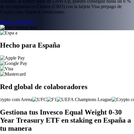
Además, al formar parte de Level Up, puedes conseguir hasta un 6 %
de recompensas en Cronos (CRO) con la tarjeta Visa prepago de
Crypto.com. Sujeto a condiciones.
Únete a Level Up
Hecho para España
Red global de colaboradores
Gestiona tus Invesco Equal Weight 0-30
Year Treasury ETF en staking en España a
tu manera