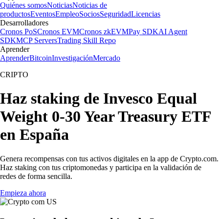
Quiénes somos
Noticias
Noticias de
productos
Eventos
Empleo
Socios
Seguridad
Licencias
Desarrolladores
Cronos PoS
Cronos EVM
Cronos zkEVM
Pay SDK
AI Agent
SDK
MCP Servers
Trading Skill Repo
Aprender
Aprender
Bitcoin
Investigación
Mercado
CRIPTO
Haz staking de Invesco Equal
Weight 0-30 Year Treasury ETF
en España
Genera recompensas con tus activos digitales en la app de Crypto.com.
Haz staking con tus criptomonedas y participa en la validación de
redes de forma sencilla.
Empieza ahora