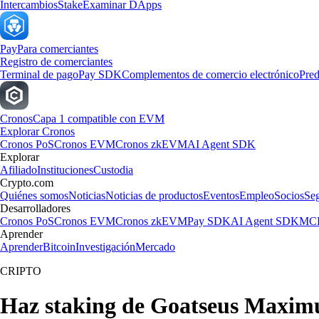
Intercambios
Stake
Examinar DApps
Pay
Para comerciantes
Registro de comerciantes
Terminal de pago
Pay SDK
Complementos de comercio electrónico
Pred
Cronos
Capa 1 compatible con EVM
Explorar Cronos
Cronos PoS
Cronos EVM
Cronos zkEVM
AI Agent SDK
Explorar
Afiliado
Instituciones
Custodia
Crypto.com
Quiénes somos
Noticias
Noticias de productos
Eventos
Empleo
Socios
Se
Desarrolladores
Cronos PoS
Cronos EVM
Cronos zkEVM
Pay SDK
AI Agent SDK
MCP
Aprender
Aprender
Bitcoin
Investigación
Mercado
CRIPTO
Haz staking de Goatseus Maxim