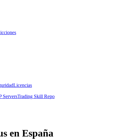
icciones
guridad
Licencias
 Servers
Trading Skill Repo
us en España