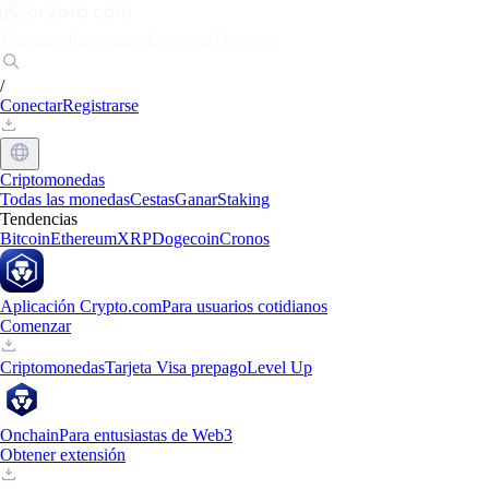
Mercados
Particulares
Empresas
Descubrir
/
Conectar
Registrarse
Criptomonedas
Todas las monedas
Cestas
Ganar
Staking
Tendencias
Bitcoin
Ethereum
XRP
Dogecoin
Cronos
Aplicación Crypto.com
Para usuarios cotidianos
Comenzar
Criptomonedas
Tarjeta Visa prepago
Level Up
Onchain
Para entusiastas de Web3
Obtener extensión