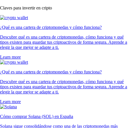
POL
$
0.065112
-0.21
%
PEPE
$
0.000002
-0.98
%
XLM
$
0.14039
-0.03
%
SUSHI
$
0.144723
-2.20
%