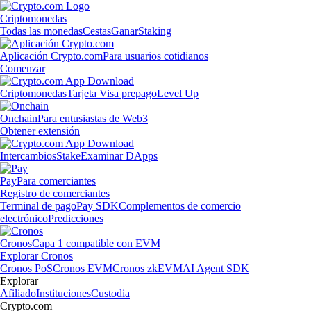
Criptomonedas
Todas las monedas
Cestas
Ganar
Staking
Aplicación Crypto.com
Para usuarios cotidianos
Comenzar
Criptomonedas
Tarjeta Visa prepago
Level Up
Onchain
Para entusiastas de Web3
Obtener extensión
Intercambios
Stake
Examinar DApps
Pay
Para comerciantes
Registro de comerciantes
Terminal de pago
Pay SDK
Complementos de comercio
electrónico
Predicciones
Cronos
Capa 1 compatible con EVM
Explorar Cronos
Cronos PoS
Cronos EVM
Cronos zkEVM
AI Agent SDK
Explorar
Afiliado
Instituciones
Custodia
Crypto.com