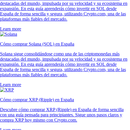
RVN
$
0.003092
+
0.26
%
Qué opinan nuestros usuarios
4.7
320k Reviews
4.5
660k Reviews