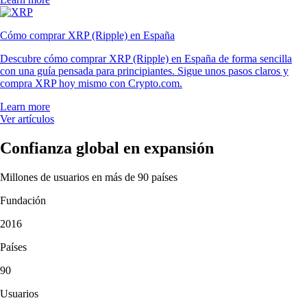
«Llevo desde 2021 y, tras probar otras apps de cripto, esta es sin duda
la mejor. Es muy fácil de usar y el equipo de soporte es único».
-
Usuario verificado
«Después de usar Coinbase, Robinhood y Kraken, tengo claro que
Crypto.com es la mejor con diferencia. Tienen muchísimos tokens.
Llevo ya 4 años con ellos y todo ha ido sobre ruedas, ni un solo fallo».
-
Usuario verificado