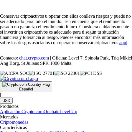
Cómo comprar Solana (SOL) en España
Solana sigue consolidándose como una de las criptomonedas más
destacadas del mundo, impulsada por su velocidad y su ecosistema en
expansión. En esta guía aprenderás cómo invertir en SOL desde
España de forma sencilla y segura, utilizando Crypto.com, una de las
plataformas más fiables del mercado.
Learn more
Cómo comprar XRP (Ripple) en España
Descubre cómo comprar XRP (Ripple) en España de forma sencilla
con una guía pensada para principiantes. Sigue unos pasos claros y
compra XRP hoy mismo con Crypto.com.
Learn more
Cómo comprar XRP (Ripple) en España
Descubre cómo comprar XRP (Ripple) en España de forma sencilla
con una guía pensada para principiantes. Sigue unos pasos claros y