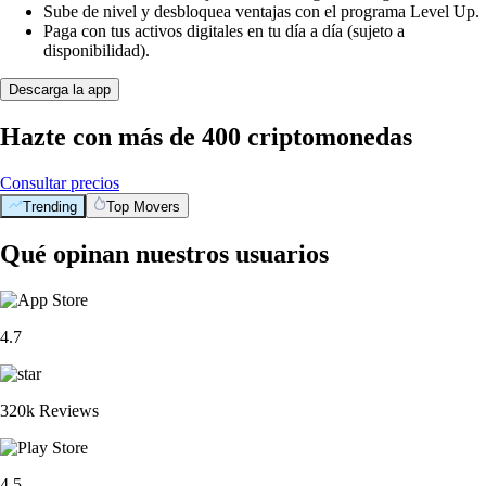
Sube de nivel y desbloquea ventajas con el programa Level Up.
Paga con tus activos digitales en tu día a día (sujeto a
disponibilidad).
Descarga la app
Hazte con más de 400 criptomonedas
Consultar precios
Trending
Top Movers
BTC
$
55,836.60
-0.54
%
XRP
$
0.891331
-1.86
%