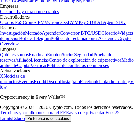
compra XRP hoy mismo con Crypto.com.
Learn more
Ver artículos
Confianza global en expansión
Millones de usuarios en más de 90 países
Fundación
2016
Países
90
Usuarios
150 M
Información importante
Este contenido es meramente informativo y no constituye una
recomendación de inversión ni asesoramiento financiero. Operar con
criptomonedas conlleva riesgos, como la volatilidad de los precios y la