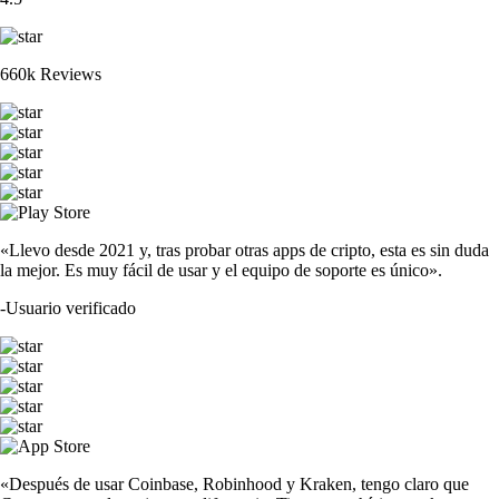
ETH
$
1,651.36
-0.12
%
ADA
$
0.174521
+
6.86
%
CRO
$
0.046071
-1.43
%
TRUMP
$
1.28
+
1.62
%
SOL
$
63.27
-1.20
%