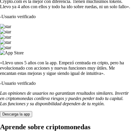
SHIB
$
0.000004
-4.34
%
DOGE
$
0.060068
-0.66
%
LTC
$
39.59
+
1.57
%
USDT
$
0.867234
+
0.20
%
UNI
$
3.45
-1.19
%