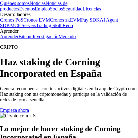
Quiénes somos
Noticias
Noticias de
productos
Eventos
Empleo
Socios
Seguridad
Licencias
Desarrolladores
Cronos PoS
Cronos EVM
Cronos zkEVM
Pay SDK
AI Agent
SDK
MCP Servers
Trading Skill Repo
Aprender
Aprender
Bitcoin
Investigación
Mercado
CRIPTO
Haz staking de Corning
Incorporated en España
Genera recompensas con tus activos digitales en la app de Crypto.com.
Haz staking con tus criptomonedas y participa en la validación de
redes de forma sencilla.
Empieza ahora
Lo mejor de hacer staking de Corning
Incorporated en España