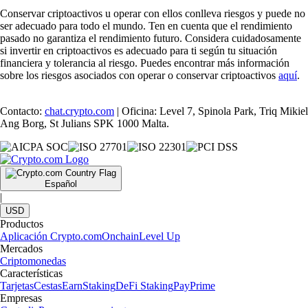
Conservar criptoactivos u operar con ellos conlleva riesgos y puede no
ser adecuado para todo el mundo. Ten en cuenta que el rendimiento
pasado no garantiza el rendimiento futuro. Considera cuidadosamente
si invertir en criptoactivos es adecuado para ti según tu situación
financiera y tolerancia al riesgo. Puedes encontrar más información
sobre los riesgos asociados con operar o conservar criptoactivos
aquí
.
Contacto:
chat.crypto.com
| Oficina: Level 7, Spinola Park, Triq Mikiel
Ang Borg, St Julians SPK 1000 Malta.
Español
|
USD
Productos
Aplicación Crypto.com
Onchain
Level Up
Mercados
Criptomonedas
Características
Tarjetas
Cestas
Earn
Staking
DeFi Staking
Pay
Prime
Empresas