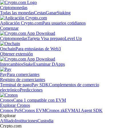
Criptomonedas
Todas las monedas
Cestas
Ganar
Staking
Aplicación Crypto.com
Para usuarios cotidianos
Comenzar
Criptomonedas
Tarjeta Visa prepago
Level Up
Onchain
Para entusiastas de Web3
Obtener extensión
Intercambios
Stake
Examinar DApps
Pay
Para comerciantes
Registro de comerciantes
Terminal de pago
Pay SDK
Complementos de comercio
electrónico
Predicciones
Cronos
Capa 1 compatible con EVM
Explorar Cronos
Cronos PoS
Cronos EVM
Cronos zkEVM
AI Agent SDK
Explorar
Afiliado
Instituciones
Custodia
Crypto.com