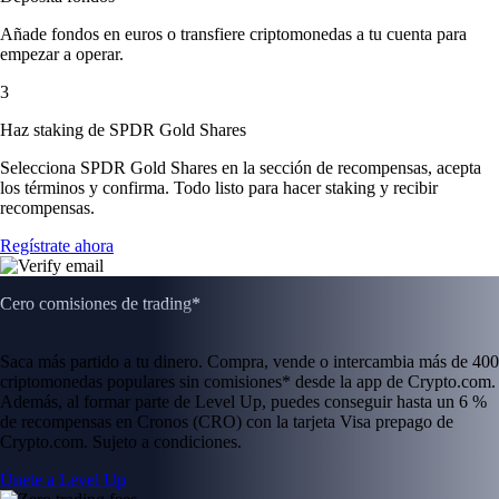
Añade fondos en euros o transfiere criptomonedas a tu cuenta para
empezar a operar.
3
Haz staking de SPDR Gold Shares
Selecciona SPDR Gold Shares en la sección de recompensas, acepta
los términos y confirma. Todo listo para hacer staking y recibir
recompensas.
Regístrate ahora
Cero comisiones de trading*
Saca más partido a tu dinero. Compra, vende o intercambia más de 400
criptomonedas populares sin comisiones* desde la app de Crypto.com.
Además, al formar parte de Level Up, puedes conseguir hasta un 6 %
de recompensas en Cronos (CRO) con la tarjeta Visa prepago de
Crypto.com. Sujeto a condiciones.
Únete a Level Up