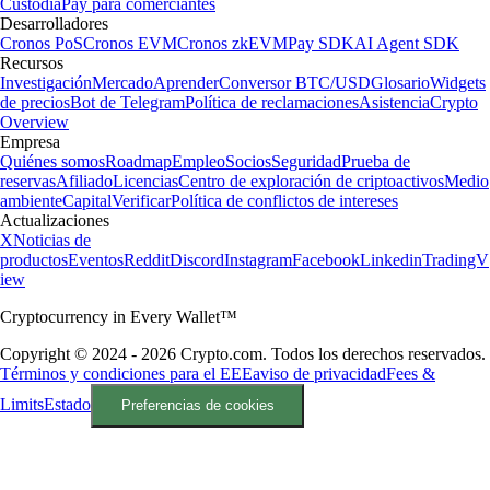
Custodia
Pay para comerciantes
Desarrolladores
Cronos PoS
Cronos EVM
Cronos zkEVM
Pay SDK
AI Agent SDK
Recursos
Investigación
Mercado
Aprender
Conversor BTC/USD
Glosario
Widgets
de precios
Bot de Telegram
Política de reclamaciones
Asistencia
Crypto
Overview
Empresa
Quiénes somos
Roadmap
Empleo
Socios
Seguridad
Prueba de
reservas
Afiliado
Licencias
Centro de exploración de criptoactivos
Medio
ambiente
Capital
Verificar
Política de conflictos de intereses
Actualizaciones
X
Noticias de
productos
Eventos
Reddit
Discord
Instagram
Facebook
Linkedin
TradingV
iew
Cryptocurrency in Every Wallet™
Copyright © 2024 - 2026 Crypto.com. Todos los derechos reservados.
Términos y condiciones para el EEE
aviso de privacidad
Fees &
Limits
Estado
Preferencias de cookies