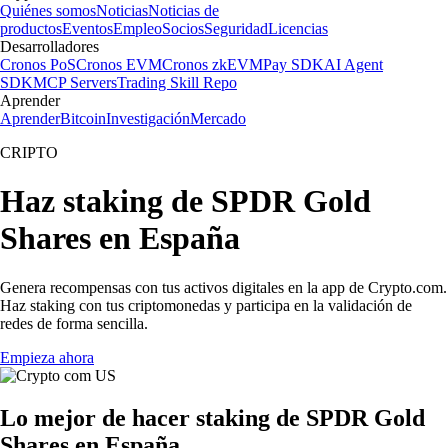
Quiénes somos
Noticias
Noticias de
productos
Eventos
Empleo
Socios
Seguridad
Licencias
Desarrolladores
Cronos PoS
Cronos EVM
Cronos zkEVM
Pay SDK
AI Agent
SDK
MCP Servers
Trading Skill Repo
Aprender
Aprender
Bitcoin
Investigación
Mercado
CRIPTO
Haz staking de SPDR Gold
Shares en España
Genera recompensas con tus activos digitales en la app de Crypto.com.
Haz staking con tus criptomonedas y participa en la validación de
redes de forma sencilla.
Empieza ahora
Lo mejor de hacer staking de SPDR Gold
Shares en España